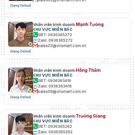
(Đang Online)
Mạnh Tường
Nhân viên kinh doanh:
KHU VỰC MIỀN BẮC
SĐT: 0936365272
Zalo: 0936365272
sales03@vnsmart.com.vn
(Đang Online)
Hồng Thắm
Nhân viên kinh doanh:
KHU VỰC MIỀN BẮC
SĐT: 0936363416
Zalo: 0936363416
sales09@vnsmart.com.vn
(Đang Online)
Trường Giang
Nhân viên kinh doanh:
KHU VỰC MIỀN BẮC
SĐT: 0936365262
Zalo: 0936365262