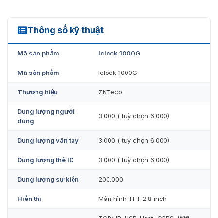
Hỗ trợ TCP / IP, máy chủ USB, GPRS, Wifi/3G (tùy
chọn).
Thông số kỹ thuật
Cho phép kết nối kiểm soát cửa: khóa cửa bên thứ
Iclock 1000G
ba, nút nhấn exit.
Mã sản phẩm
Iclock 1000G
Nguồn điện 12VDC/1.5A.
Mã sản phẩm
Iclock 1000G
Chức năng tiêu chuẩn: BioID, truy vấn tự phục vụ, ID
người dùng 9 chữ số, chuyển trạng thái tự động,
Thương hiệu
ZKTeco
chuông báo, đầu vào T9, In RS232.
Dung lượng người
3.000 ( tuỳ chọn 6.000)
dùng
Dung lượng vân tay
3.000 ( tuỳ chọn 6.000)
Dung lượng thẻ ID
3.000 ( tuỳ chọn 6.000)
Dung lượng sự kiện
200.000
Hiển thị
Màn hình TFT 2.8 inch
TCP/ IP, USB-Host, GPRS, Wifi