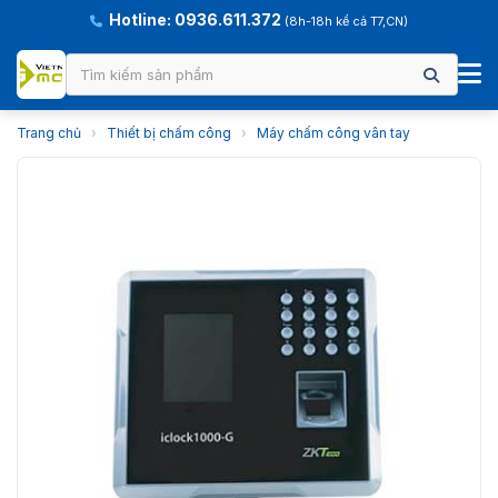
Hotline: 0936.611.372
(8h-18h kể cả T7,CN)
Trang chủ
›
Thiết bị chấm công
›
Máy chấm công vân tay