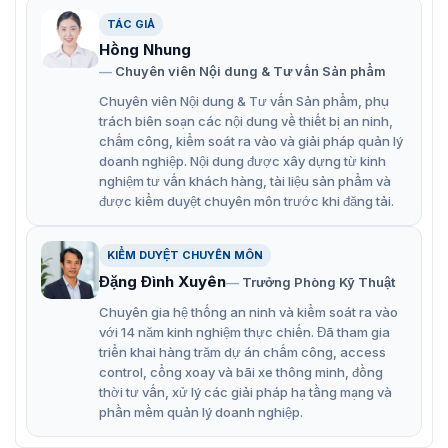
TÁC GIẢ
Hồng Nhung
Giới thiệu về máy chấm công vân tay ZKTeco Iclock 1000G
Chuyên viên Nội dung & Tư vấn Sản phẩm
Chuyên viên Nội dung & Tư vấn Sản phẩm, phụ
10 tính năng nổi bật máy chấm công
trách biên soạn các nội dung về thiết bị an ninh,
ZKTeco Iclock 1000G
chấm công, kiểm soát ra vào và giải pháp quản lý
doanh nghiệp. Nội dung được xây dựng từ kinh
Dung lượng lên đến 6.000 vân tay, 6.000 thẻ và
nghiệm tư vấn khách hàng, tài liệu sản phẩm và
được kiểm duyệt chuyên môn trước khi đăng tải.
200.000 sự kiện.
Hỗ trợ nhiều ngôn ngữ, dễ sử dụng.
KIỂM DUYỆT CHUYÊN MÔN
Phần mềm quản lý chuyên nghiệp.
Đặng Đình Xuyên
Trưởng Phòng Kỹ Thuật
Pin dự phòng dung lượng 2.600 mAh dùng được 4-6
Chuyên gia hệ thống an ninh và kiểm soát ra vào
tiếng sau khi mất điện.
với 14 năm kinh nghiệm thực chiến. Đã tham gia
triển khai hàng trăm dự án chấm công, access
Màn hình TFT 2.8 inch hiển thị thông tin rõ ràng.
control, cổng xoay và bãi xe thông minh, đồng
thời tư vấn, xử lý các giải pháp hạ tầng mạng và
Cảm biến quang học, nhận diện vân tay nhanh và
phần mềm quản lý doanh nghiệp.
chính xác.