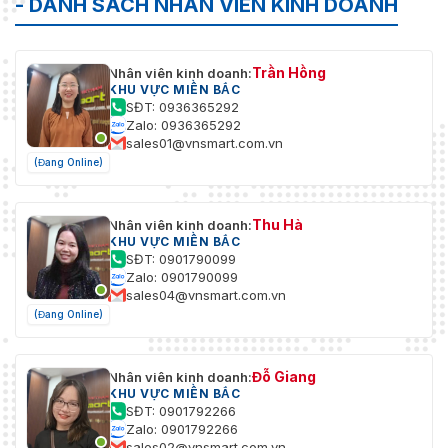
- DANH SÁCH NHÂN VIÊN KINH DOANH
Trần Hồng
Nhân viên kinh doanh:
KHU VỰC MIỀN BẮC
SĐT: 0936365292
Zalo: 0936365292
sales01@vnsmart.com.vn
(Đang Online)
Thu Hà
Nhân viên kinh doanh:
KHU VỰC MIỀN BẮC
SĐT: 0901790099
Zalo: 0901790099
sales04@vnsmart.com.vn
(Đang Online)
Đỗ Giang
Nhân viên kinh doanh:
KHU VỰC MIỀN BẮC
SĐT: 0901792266
Zalo: 0901792266
sales02@vnsmart.com.vn