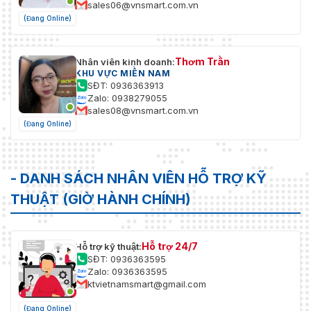
sales06@vnsmart.com.vn
(Đang Online)
Thơm Trần
Nhân viên kinh doanh:
KHU VỰC MIỀN NAM
SĐT: 0936363913
Zalo: 0938279055
sales08@vnsmart.com.vn
(Đang Online)
- DANH SÁCH NHÂN VIÊN HỖ TRỢ KỸ
THUẬT (GIỜ HÀNH CHÍNH)
Hỗ trợ 24/7
Hỗ trợ kỹ thuật:
SĐT: 0936363595
Zalo: 0936363595
ktvietnamsmart@gmail.com
(Đang Online)