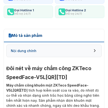
Gọi Hotline 1
Gọi Hotline 2
(Hỗ trợ 24/7)
(Hỗ trợ 24/7)
Mô tả sản phẩm
Nội dung chính
Đôi nét về máy chấm công ZKTeco
SpeedFace-V5L[QR][TD]
Máy chấm công khuôn mặt ZKTeco SpeedFace-
V5L[QR][TD
]
tích hợp kiểm soát cửa ra vào, đo nhiệt độ
cơ thể và nhận dạng sinh trắc học bằng công nghệ tiên
tiến nhất hiện nay. Sản phẩm nhận diện khuôn mặt
chính xác và nhanh chóng, ngay cả khi đeo khẩu trang.