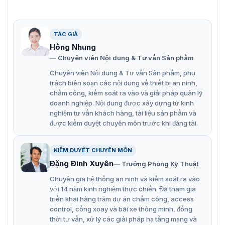
Máy chấm công khuôn mặt
SpeedFace-V5L[QR][TD] có tính năng
TÁC GIẢ
gì?
Hồng Nhung
Chuyên viên Nội dung & Tư vấn Sản phẩm
Máy chấm công SpeedFace-V5L[QR][TD] là một trong
Chuyên viên Nội dung & Tư vấn Sản phẩm, phụ
những dòng máy chấm công thông minh hàng đầu hiện
trách biên soạn các nội dung về thiết bị an ninh,
nay, được trang bị nhiều tính năng hiện đại, đáp ứng nhu
chấm công, kiểm soát ra vào và giải pháp quản lý
cầu quản lý nhân sự hiệu quả của các doanh nghiệp.
doanh nghiệp. Nội dung được xây dựng từ kinh
Đọc mã QR: Đọc mã QR trên ứng dụng di động
nghiệm tư vấn khách hàng, tài liệu sản phẩm và
được kiểm duyệt chuyên môn trước khi đăng tải.
ZKBioSecurity để xác thực danh tính.
Đo thân nhiệt: Tích hợp tính năng đo nhiệt độ, giúp
KIỂM DUYỆT CHUYÊN MÔN
phát hiện sớm các trường hợp sốt, đảm bảo an toàn
Đặng Đình Xuyên
Trưởng Phòng Kỹ Thuật
cho mọi người.
Chuyên gia hệ thống an ninh và kiểm soát ra vào
Phát hiện khẩu trang: Nhận biết người có đeo khẩu
với 14 năm kinh nghiệm thực chiến. Đã tham gia
trang hay không, tuân thủ quy định phòng dịch.
triển khai hàng trăm dự án chấm công, access
control, cổng xoay và bãi xe thông minh, đồng
Kiểm soát truy cập: Tích hợp kiểm soát cửa ra vào,
thời tư vấn, xử lý các giải pháp hạ tầng mạng và
hạn chế người không có thẩm quyền vào khu vực