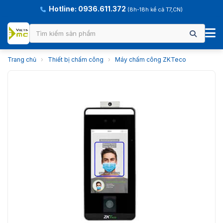
Hotline: 0936.611.372
(8h-18h kể cả T7,CN)
Trang chủ
›
Thiết bị chấm công
›
Máy chấm công ZKTeco