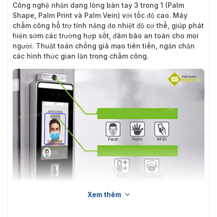
Công nghệ nhận dạng lòng bàn tay 3 trong 1 (Palm
Shape, Palm Print và Palm Vein) với tốc độ cao. Máy
chấm công hỗ trợ tính năng đo nhiệt độ cơ thể, giúp phát
hiện sớm các trường hợp sốt, đảm bảo an toàn cho mọi
người. Thuật toán chống giả mạo tiên tiến, ngăn chặn
các hình thức gian lận trong chấm công.
Xem thêm
Máy chấm công khuôn mặt ZKTeco SpeedFace-V5L[QR][TD]