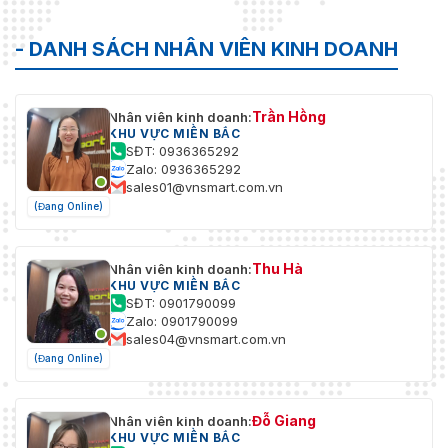
- DANH SÁCH NHÂN VIÊN KINH DOANH
Trần Hồng
Nhân viên kinh doanh:
KHU VỰC MIỀN BẮC
SĐT: 0936365292
Zalo: 0936365292
sales01@vnsmart.com.vn
(Đang Online)
Thu Hà
Nhân viên kinh doanh:
KHU VỰC MIỀN BẮC
SĐT: 0901790099
Zalo: 0901790099
sales04@vnsmart.com.vn
(Đang Online)
Đỗ Giang
Nhân viên kinh doanh:
KHU VỰC MIỀN BẮC