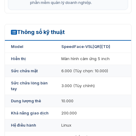
phần mềm quản lý doanh nghiệp.
bảo mật.
Dung lượng lớn: Lưu trữ được 6.000 khuôn mặt, 3.000
lòng bàn tay, 10.000 thẻ và 200.000 sự kiện chấm
Thông số kỹ thuật
công.
SpeedFace-V5L[QR][TD]
Tốc độ nhận diện nhanh: Nhận diện khuôn mặt và
Model
SpeedFace-V5L[QR][TD]
lòng bàn tay siêu tốc, giúp quá trình chấm công diễn
ra nhanh chóng và thuận tiện.
Hiển thị
Màn hình cảm ứng 5 inch
Tính năng khác: Màn hình cảm ứng 5 inch, giao diện
Sức chứa mặt
6.000 (Tùy chọn: 10.000)
trực quan, dễ sử dụng, chống giả mạo, tích hợp
nhiều ngôn ngữ, cài đặt linh hoạt.
Sức chứa lòng bàn
3.000 (Tùy chỉnh)
tay
Dung lượng thẻ
10.000
Khả năng giao dịch
200.000
Hệ điều hành
Linux