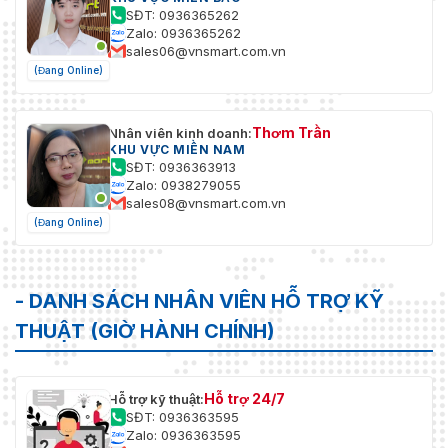
SĐT: 0936365262
Zalo: 0936365262
sales06@vnsmart.com.vn
(Đang Online)
Thơm Trần
Nhân viên kinh doanh:
KHU VỰC MIỀN NAM
SĐT: 0936363913
Zalo: 0938279055
sales08@vnsmart.com.vn
(Đang Online)
- DANH SÁCH NHÂN VIÊN HỖ TRỢ KỸ
THUẬT (GIỜ HÀNH CHÍNH)
Hỗ trợ 24/7
Hỗ trợ kỹ thuật:
SĐT: 0936363595
Zalo: 0936363595