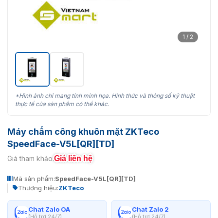
1 / 2
*Hình ảnh chỉ mang tính minh họa. Hình thức và thông số kỹ thuật
thực tế của sản phẩm có thể khác.
Máy chấm công khuôn mặt ZKTeco
SpeedFace-V5L[QR][TD]
Giá liên hệ
Giá tham khảo:
Mã sản phẩm:
SpeedFace-V5L[QR][TD]
Thương hiệu:
ZKTeco
Chat Zalo OA
Chat Zalo 2
(Hỗ trợ 24/7)
(Hỗ trợ 24/7)