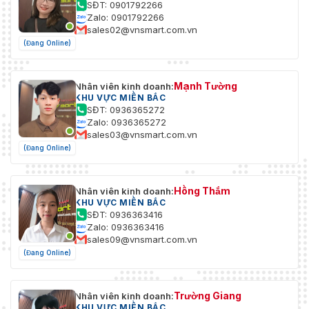
SĐT: 0901792266
Zalo: 0901792266
sales02@vnsmart.com.vn
(Đang Online)
Mạnh Tường
Nhân viên kinh doanh:
KHU VỰC MIỀN BẮC
SĐT: 0936365272
Zalo: 0936365272
sales03@vnsmart.com.vn
(Đang Online)
Hồng Thắm
Nhân viên kinh doanh:
KHU VỰC MIỀN BẮC
SĐT: 0936363416
Zalo: 0936363416
sales09@vnsmart.com.vn
(Đang Online)
Trường Giang
Nhân viên kinh doanh:
KHU VỰC MIỀN BẮC