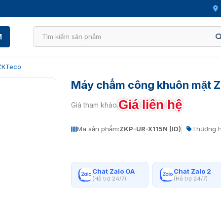
M
ZKTeco
Máy chấm công khuôn mặt Z
Giá liên hệ
Giá tham khảo:
Mã sản phẩm:
ZKP-UR-X115N (ID)
Thương h
Chat Zalo OA
Chat Zalo 2
(Hỗ trợ 24/7)
(Hỗ trợ 24/7)