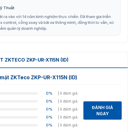
ỹ Thuật
t ra vào với 14 năm kinh nghiệm thực chiến. Đã tham gia triển
control, cổng xoay và bãi xe thông minh, đồng thời tư vấn, xử
mềm quản lý doanh nghiệp.
ông khuôn mặt ZKTeco ZKP-UR-X115N (ID)
ZKTECO ZKP-UR-X115N (ID)
công ZKP-UR-X115N (ID)
 nhận dạng khuôn mặt kỹ thuật thông minh, xác thực chân
 mặt ZKTeco ZKP-UR-X115N (ID)
ng hình ảnh giả mạo. Bởi vậy, sự ra đời của máy chấm
, bước đột phá công nghệ AI. Máy chấm công chụp khuôn
 như:
0%
| 0 đánh giá
0%
| 0 đánh giá
t kế hiện đại – đột phá
ĐÁNH GIÁ
0%
| 0 đánh giá
N (ID) là một trong những giải pháp bước ngoặt cho việc
NGAY
0%
| 0 đánh giá
áo, sang trọng – đặc biệt với công thức đổi mới, sáng tạo
R-X115N (ID) nổi bật được ứng dụng phù hợp với mọi không
0%
| 0 đánh giá
 nghiệp