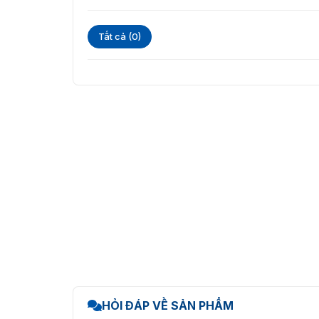
Tất cả (0)
HỎI ĐÁP VỀ SẢN PHẨM