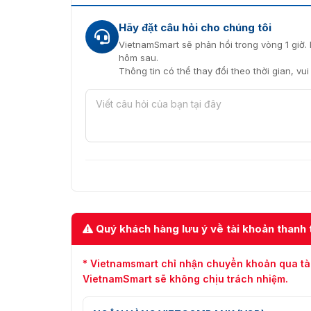
Hãy đặt câu hỏi cho chúng tôi
ZKTeco ZKP-UR-X115N 
VietnamSmart sẽ phản hồi trong vòng 1 giờ. 
hôm sau.
Thông tin có thể thay đổi theo thời gian, vu
ZKTeco ZKP-UR-X115N (ID) có dung lượng 
Máy chấm công khuôn mặt ZKP-UR-X115N (ID) hỗ
Xác thực bằng vân tay: 6.000 (tùy chọn 10
Xác thực khuôn mặt: 6.000
Xác thực lòng bàn tay: 3.000
Xác thực thẻ: 10.000 (tùy chọn)
Quý khách hàng lưu ý về tài khoản thanh 
* Vietnamsmart chỉ nhận chuyển khoản qua tà
VietnamSmart sẽ không chịu trách nhiệm.