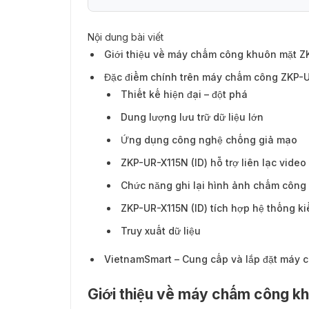
Nội dung bài viết
Đặc điểm chính trên máy chấm công ZKP-U
Giới thiệu về máy chấm công khuôn mặt Z
Đặc điểm chính trên máy chấm công ZKP-U
Thiết kế hiện đại – đột phá
Dung lượng lưu trữ dữ liệu lớn
Ứng dụng công nghệ chống giả mạo
ZKP-UR-X115N (ID) hỗ trợ liên lạc video
Chức năng ghi lại hình ảnh chấm công
ZKP-UR-X115N (ID) tích hợp hệ thống k
Truy xuất dữ liệu
VietnamSmart – Cung cấp và lắp đặt máy 
Giới thiệu về máy chấm công k