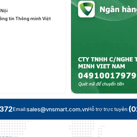
 Nội
ng tin Thông minh Việt
D) có dung lượng lưu trữ dữ liệu lớn
.372
(0
sales@vnsmart.com.vn
Email:
Hỗ trợ trực tuyến:
ệ chống giả mạo
u tia hồng ngoại để quét các góc độ trên khuôn mặt tốt
iúp ZKP-UR-X115N (ID) phát hiện ra được các khuôn mặt giả