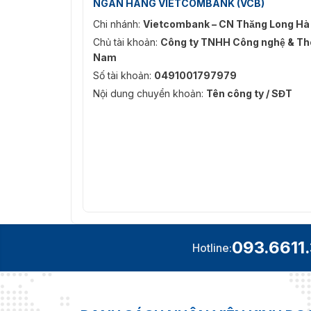
NGÂN HÀNG VIETCOMBANK (VCB)
Chi nhánh:
Vietcombank – CN Thăng Long Hà
Chủ tài khoản:
Công ty TNHH Công nghệ & Thô
Nam
Số tài khoản:
0491001797979
Nội dung chuyển khoản:
Tên công ty / SĐT
ZKTeco ZKP-UR-X115N (I
093.6611
Hotline:
ZKP-UR-X115N (ID) – Ứng dụng công ngh
Với việc ứng dụng với sử dụng công nghệ chiế
hơn. Cùng với đó là thuật toán thông minh, g