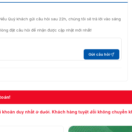
(ID) với ngôn ngữ thiết kế hiện đại
Nếu Quý khách gửi câu hỏi sau 22h, chúng tôi sẽ trả lời vào sáng
i lòng đặt câu hỏi để nhận được cập nhật mới nhất!
lưu trữ dữ liệu lớn
 trợ xác thực với với:
.000)
Gửi câu hỏi
toán!
i khoản duy nhất ở dưới. Khách hàng tuyệt đối không chuyển 