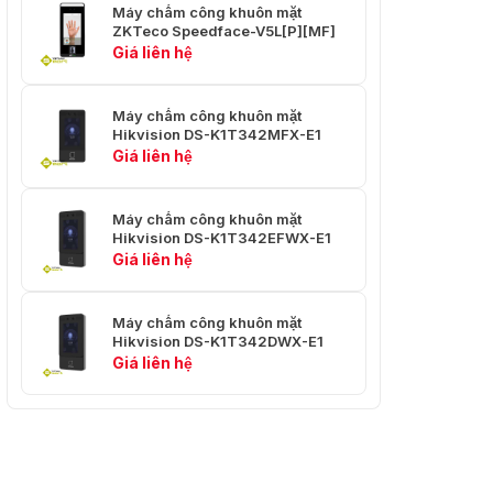
Phần mềm/
Máy chấm công khuôn mặt
ZKBioAccess / ZKBioTalk
ZKTeco Speedface-V5L[P][MF]
ỨNG DỤNG
/ ZSmart
Giá liên hệ
được hỗ trợ
Máy chấm công khuôn mặt
Hikvision DS-K1T342MFX-E1
Giá liên hệ
Máy chấm công khuôn mặt
Hikvision DS-K1T342EFWX-E1
Giá liên hệ
Máy chấm công khuôn mặt
Hikvision DS-K1T342DWX-E1
Giá liên hệ