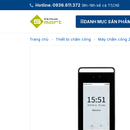
Hotline: 0936.611.372
(8h-18h kể cả T7,CN)
DANH MỤC SẢN PHẨ
Trang chủ
›
Thiết bị chấm công
›
Máy chấm công 