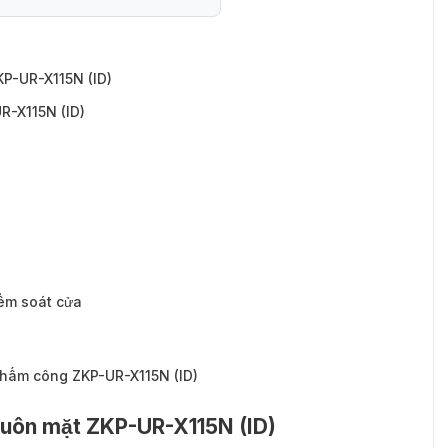
R-X115N (ID)
KP-UR-X115N (ID)
R-X115N (ID)
iểm soát cửa
chấm công ZKP-UR-X115N (ID)
huôn mặt ZKP-UR-X115N (ID)