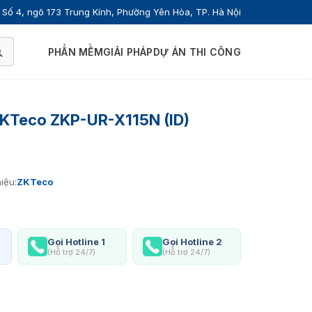
Số 4, ngõ 173 Trung Kính, Phường Yên Hòa, TP. Hà Nội
PHẦN MỀM
GIẢI PHÁP
DỰ ÁN THI CÔNG
KTeco ZKP-UR-X115N (ID)
iệu:
ZKTeco
Gọi Hotline 1
Gọi Hotline 2
(Hỗ trợ 24/7)
(Hỗ trợ 24/7)