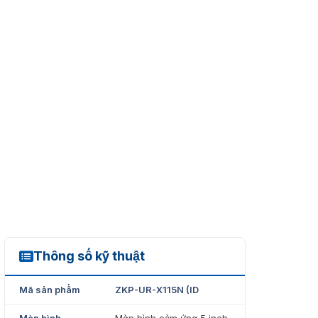
Thông số kỹ thuật
ZKP-UR-X115N (ID)
Mã sản phẩm
ZKP-UR-X115N (ID