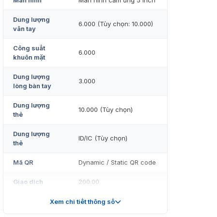
Màn hình
Màn hình cảm ứng 5 inch
Dung lượng
6.000 (Tùy chọn: 10.000)
vân tay
Công suất
6.000
khuôn mặt
Dung lượng
3.000
lòng bàn tay
Dung lượng
10.000 (Tùy chọn)
thẻ
Dung lượng
ID/IC (Tùy chọn)
thẻ
Mã QR
Dynamic / Static QR code
Giao dịch
200.00
Hệ điều hành
Linux
Xem chi tiết thông số