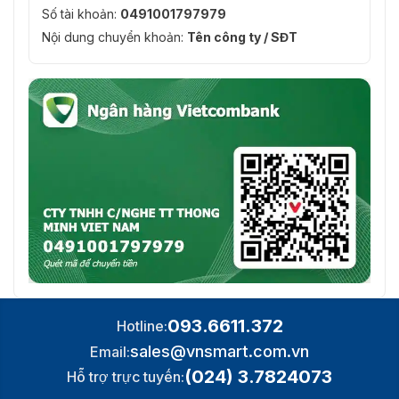
Số tài khoản:
0491001797979
Nội dung chuyển khoản:
Tên công ty / SĐT
Sản phẩm máy dò cầm tay PD-140N mua ở đâu giá rẻ nhất tại
Hà Nội?
Liên hệ với chúng tôi theo số hotline: 0936611372, để
nhận ngay những tư vấn miễn phí, hỗ trợ báo giá nhanh
nhất cho sản phẩm máy dò cầm tay PD-140N !!!
093.6611.372
Hotline:
sales@vnsmart.com.vn
Email:
(024) 3.7824073
Hỗ trợ trực tuyến: