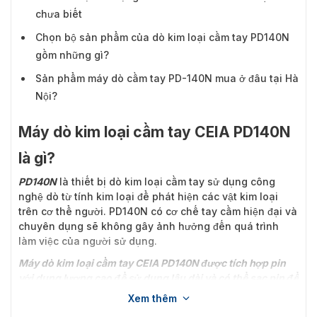
chưa biết
Chọn bộ sản phẩm của dò kim loại cầm tay PD140N
gồm những gì?
Sản phẩm máy dò cầm tay PD-140N mua ở đâu tại Hà
Nội?
Máy dò kim loại cầm tay CEIA PD140N
là gì?
PD140N
là thiết bị dò kim loại cầm tay sử dụng công
nghệ dò từ tính kim loại để phát hiện các vật kim loại
trên cơ thể người. PD140N có cơ chế tay cầm hiện đại và
chuyên dụng sẽ không gây ảnh hưởng đến quá trình
làm việc của người sử dụng.
Máy dò kim loại cầm tay CEIA PD140N được tích hợp pin
với dung lượng cao để sử dụng lâu dài và có thể sạc pin để
tiếp tục sử dụng !!!
Xem thêm