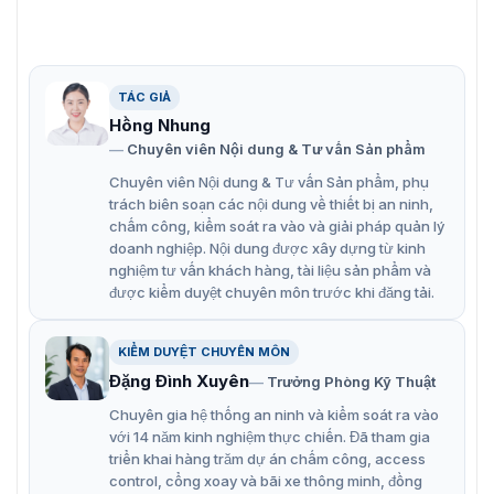
TÁC GIẢ
Hồng Nhung
Chuyên viên Nội dung & Tư vấn Sản phẩm
Chuyên viên Nội dung & Tư vấn Sản phẩm, phụ
trách biên soạn các nội dung về thiết bị an ninh,
chấm công, kiểm soát ra vào và giải pháp quản lý
doanh nghiệp. Nội dung được xây dựng từ kinh
nghiệm tư vấn khách hàng, tài liệu sản phẩm và
được kiểm duyệt chuyên môn trước khi đăng tải.
Giới thiệu về máy dò kim loại cầm tay CEIA PD140N
Ngôn ngữ thiết kế đẹp mắt trên tay dò
KIỂM DUYỆT CHUYÊN MÔN
Đặng Đình Xuyên
Trưởng Phòng Kỹ Thuật
kim loại PD140N
Chuyên gia hệ thống an ninh và kiểm soát ra vào
Tay dò kim loại PD140N có thiết kế nhỏ gọn và tinh tế là
với 14 năm kinh nghiệm thực chiến. Đã tham gia
sự lựa chọn lý tưởng cho việc mang theo mọi lúc, mọi
triển khai hàng trăm dự án chấm công, access
nơi của nhân viên bảo an. Vỏ nhựa chắc chắn mang lại
control, cổng xoay và bãi xe thông minh, đồng