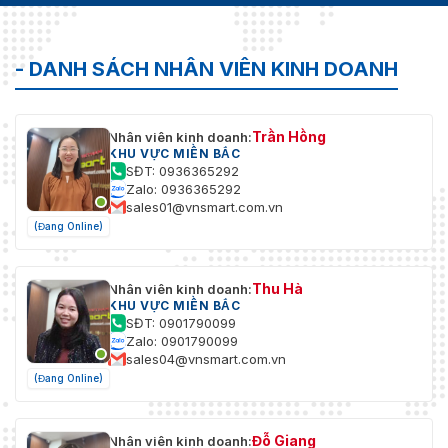
- DANH SÁCH NHÂN VIÊN KINH DOANH
Trần Hồng
Nhân viên kinh doanh:
KHU VỰC MIỀN BẮC
SĐT: 0936365292
Zalo: 0936365292
sales01@vnsmart.com.vn
(Đang Online)
Thu Hà
Nhân viên kinh doanh:
KHU VỰC MIỀN BẮC
SĐT: 0901790099
Zalo: 0901790099
sales04@vnsmart.com.vn
(Đang Online)
Đỗ Giang
Nhân viên kinh doanh: