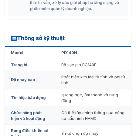
độ bền cao và tuổi thọ kéo dài, đồng thời bảo vệ thiết bị
thời tư vấn, xử lý các giải pháp hạ tầng mạng và
khỏi các tác động bên ngoài thâm nhập vào các link
phần mềm quản lý doanh nghiệp.
kiện điện tử.
Thông số kỹ thuật
PD140N
Model
PD140N
Trang bị
Bộ sạc pin BC140F
Phát hiện kim loại từ tính và phi từ
Độ nhạy cao
tính
quang học, âm thanh và rung
Tín hiệu báo động
động
Ngôn ngữ thiết kế đẹp mắt trên tay dò kim loại PD140N đẹp
mắt, tính di động cao
Chức năng phát
Có thể tùy chỉnh thông qua công
hiện và hoạt động
cụ cấu hình HHMD
Khả năng vận hành của tay dò kim loại
Bảng điều khiển có
3 nút chọn độ nhạy