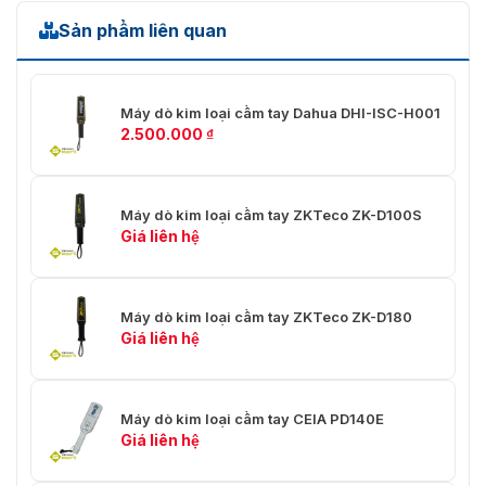
Sản phẩm liên quan
Máy dò kim loại cầm tay Dahua DHI-ISC-H001
2.500.000
₫
Các chế độ báo động rất hiện đại của model PD140N mà bạn
chưa biết
Máy dò kim loại cầm tay ZKTeco ZK-D100S
Chọn bộ sản phẩm của dò kim loại cầm
Giá liên hệ
tay PD140N gồm những gì?
Chọn bộ sản phẩm của dò kim loại cầm tay PD140N bao
Máy dò kim loại cầm tay ZKTeco ZK-D180
gồm sản phẩm chính cùng các vật tư kèm theo như:
Giá liên hệ
Sản phẩm chính là máy dò kim loại PD140N
Pin sạc có thể tái sử dụng để cung cấp năng lượng cho
máy dò trong quá trình sử dụng.
Máy dò kim loại cầm tay CEIA PD140E
Giá liên hệ
Adapter sạc: Dùng để sạc pin của máy dò từ nguồn điện.