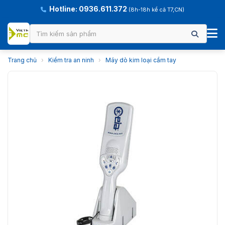
Hotline: 0936.611.372
(8h-18h kể cả T7,CN)
Trang chủ
›
Kiểm tra an ninh
›
Máy dò kim loại cầm tay