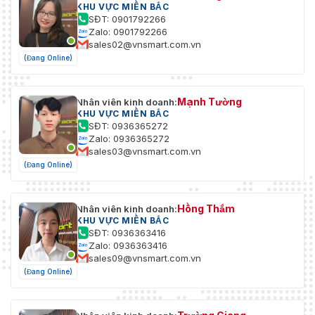
KHU VỰC MIỀN BẮC
SĐT: 0901792266
Zalo: 0901792266
sales02@vnsmart.com.vn
(Đang Online)
Mạnh Tường
Nhân viên kinh doanh:
KHU VỰC MIỀN BẮC
SĐT: 0936365272
Zalo: 0936365272
sales03@vnsmart.com.vn
(Đang Online)
Hồng Thắm
Nhân viên kinh doanh:
KHU VỰC MIỀN BẮC
SĐT: 0936363416
Zalo: 0936363416
sales09@vnsmart.com.vn
(Đang Online)