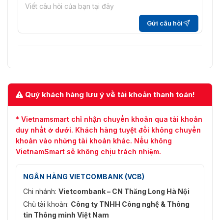
để tối ưu hóa hiệu suất phát hiện trong các môi trường
cụ thể.
Gửi câu hỏi
Sản phẩm máy dò cầm tay PD-140N
mua ở đâu tại Hà Nội?
Tại Hà Nội, nếu quý khách đang phân vân lựa chọn đơn
vị uy tín chuyên bán thiết bị an ninh thì
VietnamSmart
là
lựa chọn lý tưởng nhất. Hiện sản phẩm máy rà kim loại
Quý khách hàng lưu ý về tài khoản thanh toán!
PD-140N nằm trong danh mục
máy rà kim loại
đang được
công ty chúng tôi xúc tiến thương mại để tung ra thị
trường với giá rẻ nhất. Cùng với đó là chính sách bảo
* Vietnamsmart chỉ nhận chuyển khoản qua tài khoản
hành 12 tháng, hỗ trợ 1 đổi 1 nếu sản phẩm gặp lỗi từ
duy nhất ở dưới. Khách hàng tuyệt đối không chuyển
nhà sản xuất.
khoản vào những tài khoản khác. Nếu không
VietnamSmart sẽ không chịu trách nhiệm.
NGÂN HÀNG VIETCOMBANK (VCB)
Chi nhánh:
Vietcombank – CN Thăng Long Hà Nội
Chủ tài khoản:
Công ty TNHH Công nghệ & Thông
tin Thông minh Việt Nam