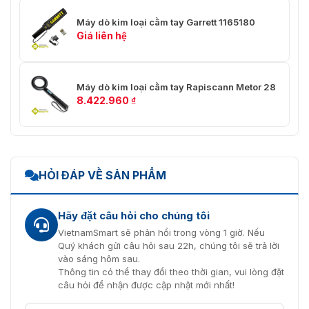
Máy dò kim loại cầm tay Garrett 1165180
Giá liên hệ
Máy dò kim loại cầm tay Rapiscann Metor 28
8.422.960
₫
HỎI ĐÁP VỀ SẢN PHẨM
Chọn bộ sản phẩm của dò kim loại cầm tay PD140N gồm những
gì?
Hãy đặt câu hỏi cho chúng tôi
Sách hướng dẫn sử dụng chi tiết về cách sử dụng máy
VietnamSmart sẽ phản hồi trong vòng 1 giờ. Nếu
và hướng dẫn bảo trì – bảo dưỡng.
Quý khách gửi câu hỏi sau 22h, chúng tôi sẽ trả lời
vào sáng hôm sau.
Một hộp chứa máy dò và các phụ kiện đi kèm, giúp bảo
Thông tin có thể thay đổi theo thời gian, vui lòng đặt
quản và vận chuyển dễ dàng.
câu hỏi để nhận được cập nhật mới nhất!
Có thể có các phụ kiện bổ sung như dây đeo, túi đựng