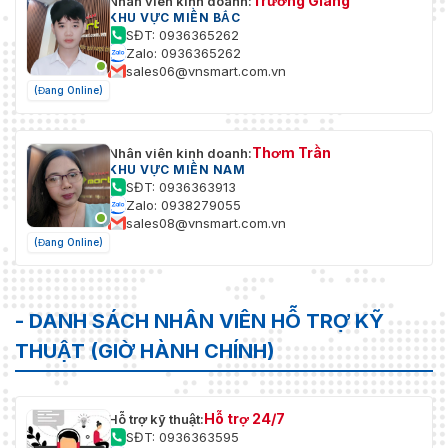
Trường Giang
Nhân viên kinh doanh:
KHU VỰC MIỀN BẮC
SĐT: 0936365262
Zalo: 0936365262
sales06@vnsmart.com.vn
(Đang Online)
Thơm Trần
Nhân viên kinh doanh:
KHU VỰC MIỀN NAM
SĐT: 0936363913
Zalo: 0938279055
sales08@vnsmart.com.vn
(Đang Online)
- DANH SÁCH NHÂN VIÊN HỖ TRỢ KỸ
THUẬT (GIỜ HÀNH CHÍNH)
Hỗ trợ 24/7
Hỗ trợ kỹ thuật:
SĐT: 0936363595