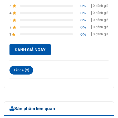
575mm*505mm*230mm
5
0%
| 0 đánh giá
Trọng lượng
5,5kg
4
0%
| 0 đánh giá
3
0%
| 0 đánh giá
2
0%
| 0 đánh giá
1
0%
| 0 đánh giá
ĐÁNH GIÁ NGAY
Tất cả (0)
Sản phẩm liên quan