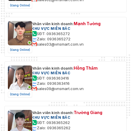
(Đang Online)
Mạnh Tường
Nhân viên kinh doanh:
KHU VỰC MIỀN BẮC
SĐT: 0936365272
Zalo: 0936365272
sales03@vnsmart.com.vn
(Đang Online)
Hồng Thắm
Nhân viên kinh doanh:
KHU VỰC MIỀN BẮC
SĐT: 0936363416
Zalo: 0936363416
sales09@vnsmart.com.vn
(Đang Online)
Trường Giang
Nhân viên kinh doanh:
KHU VỰC MIỀN BẮC
SĐT: 0936365262
Zalo: 0936365262