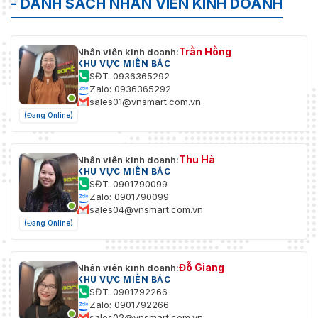
- DANH SÁCH NHÂN VIÊN KINH DOANH
Trần Hồng
Nhân viên kinh doanh:
KHU VỰC MIỀN BẮC
SĐT: 0936365292
Zalo: 0936365292
sales01@vnsmart.com.vn
(Đang Online)
Thu Hà
Nhân viên kinh doanh:
KHU VỰC MIỀN BẮC
SĐT: 0901790099
Zalo: 0901790099
sales04@vnsmart.com.vn
(Đang Online)
Đỗ Giang
Nhân viên kinh doanh:
KHU VỰC MIỀN BẮC
SĐT: 0901792266
Zalo: 0901792266
sales02@vnsmart.com.vn