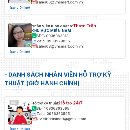
sales06@vnsmart.com.vn
(Đang Online)
Thơm Trần
Nhân viên kinh doanh:
KHU VỰC MIỀN NAM
SĐT: 0936363913
Zalo: 0938279055
sales08@vnsmart.com.vn
(Đang Online)
- DANH SÁCH NHÂN VIÊN HỖ TRỢ KỸ
THUẬT (GIỜ HÀNH CHÍNH)
Hỗ trợ 24/7
Hỗ trợ kỹ thuật:
SĐT: 0936363595
Zalo: 0936363595
ktvietnamsmart@gmail.com
(Đang Online)