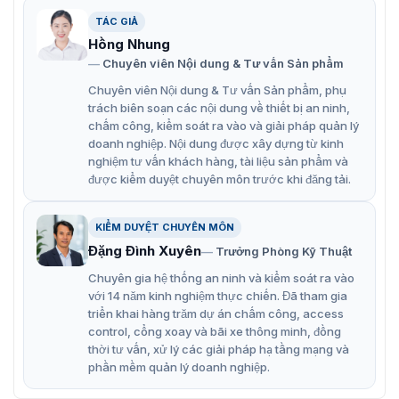
Tự động hiệu chỉnh khi bật nguồn, giúp đảm bảo độ
TÁC GIẢ
chính xác trong quá trình phát hiện kim loại.
Hồng Nhung
Chuyên viên Nội dung & Tư vấn Sản phẩm
Được thiết kế để chịu được điều kiện môi trường khắc
nghiệt, với khả năng chống thấm nước và chống
Chuyên viên Nội dung & Tư vấn Sản phẩm, phụ
trách biên soạn các nội dung về thiết bị an ninh,
trượt, phù hợp với nhiều loại môi trường sử dụng.
chấm công, kiểm soát ra vào và giải pháp quản lý
Thiết bị cung cấp hai chế độ báo động hiệu quả gồm
doanh nghiệp. Nội dung được xây dựng từ kinh
nghiệm tư vấn khách hàng, tài liệu sản phẩm và
âm thanh và đèn, giúp người dùng nhận diện cảnh
được kiểm duyệt chuyên môn trước khi đăng tải.
báo một cách rõ ràng.
Có khả năng đếm số lượng người và hiển thị số
KIỂM DUYỆT CHUYÊN MÔN
lượng báo động trên màn hình LED, giúp dễ dàng
Đặng Đình Xuyên
Trưởng Phòng Kỹ Thuật
theo dõi và quản lý quá trình kiểm tra.
Chuyên gia hệ thống an ninh và kiểm soát ra vào
Khu vực phát hiện được chỉ dẫn rõ ràng, giúp người
với 14 năm kinh nghiệm thực chiến. Đã tham gia
dùng dễ dàng xác định vùng kiểm tra.
triển khai hàng trăm dự án chấm công, access
control, cổng xoay và bãi xe thông minh, đồng
Đèn báo tự kiểm tra giúp xác nhận thiết bị đang hoạt
thời tư vấn, xử lý các giải pháp hạ tầng mạng và
động bình thường, trong khi đèn báo cảnh báo chỉ thị
phần mềm quản lý doanh nghiệp.
các trường hợp phát hiện kim loại.