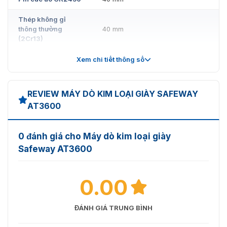
Thép không gỉ
thông thường
40 mm
(2Cr13)
Cờ lê lục giác
40mm
Xem chi tiết thông số
Đồng xu
40 mm
REVIEW MÁY DÒ KIM LOẠI GIÀY SAFEWAY
Bật lửa
25 mm
AT3600
Pin lithium có thể sạc lại tích hợp
Nguồn điện
với bộ chuyển đổi sạc
0 đánh giá cho Máy dò kim loại giày
Safeway AT3600
Chế độ chờ 0,96W , Chế độ báo
Công suất tiêu thụ
động 2,65W
0.00
Nhiệt độ làm việc
- 15°C ~ +55°C
độ ẩm tương đối
0 ~ 95%
ĐÁNH GIÁ TRUNG BÌNH
Dài*Rộng*Cao
Đóng gói