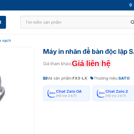
M
ã vạch
Máy in nhãn để bàn độc lập
Giá liên hệ
Giá tham khảo:
Mã sản phẩm:
FX3-LX
Thương hiệu:
SATO
Chat Zalo OA
Chat Zalo 2
(Hỗ trợ 24/7)
(Hỗ trợ 24/7)