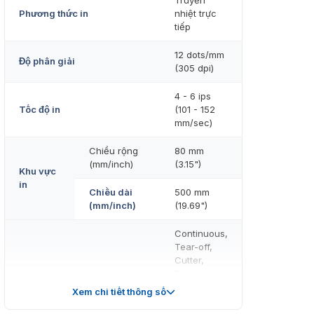
Truyền
Phương thức in
nhiệt trực
tiếp
12 dots/mm
Độ phân giải
(305 dpi)
4 - 6 ips
Tốc độ in
(101 - 152
mm/sec)
Chiều rộng
80 mm
(mm/inch)
(3.15")
Khu vực
in
Chiều dài
500 mm
(mm/inch)
(19.69")
Continuous,
Tear-off,
Cutter,
Partial
Cutter,
Xem chi tiết thông số
Chế độ in
Dispenser,
Linerless