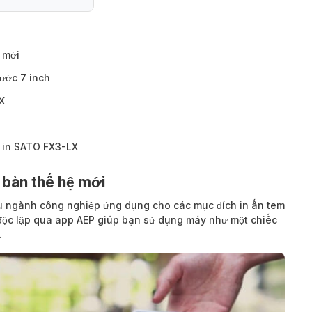
 mới
ước 7 inch
X
y in SATO FX3-LX
 bàn thế hệ mới
ều ngành công nghiệp ứng dụng cho các mục đích in ấn tem
độc lập qua app AEP giúp bạn sử dụng máy như một chiếc
.