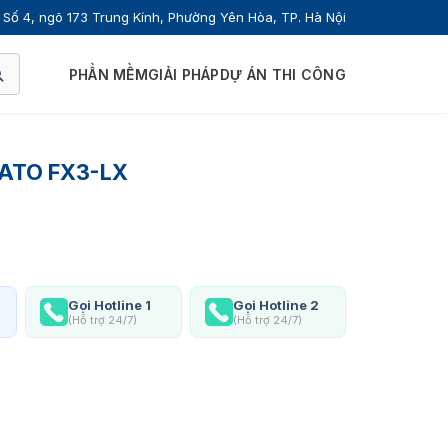
Số 4, ngõ 173 Trung Kính, Phường Yên Hòa, TP. Hà Nội
PHẦN MỀM
GIẢI PHÁP
DỰ ÁN THI CÔNG
 SATO FX3-LX
Gọi Hotline 1
Gọi Hotline 2
(Hỗ trợ 24/7)
(Hỗ trợ 24/7)