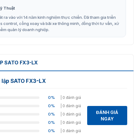
và giảm thiểu thời gian chết không cần thiết.
ỹ Thuật
ng chống nước 7 inch
t ra vào với 14 năm kinh nghiệm thực chiến. Đã tham gia triển
control, cổng xoay và bãi xe thông minh, đồng thời tư vấn, xử
sử dụng công nghệ hiển thị LCD có kích thước đường
mềm quản lý doanh nghiệp.
timet. Màn hình LCD 7 inch trên FX3-LX có độ sáng, độ
ùng có thể làm việc hiệu quả trực quan nhất.
P SATO FX3-LX
c lập SATO FX3-LX
0%
| 0 đánh giá
0%
| 0 đánh giá
ĐÁNH GIÁ
0%
| 0 đánh giá
NGAY
0%
| 0 đánh giá
0%
| 0 đánh giá