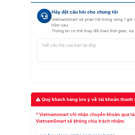
Hãy đặt câu hỏi cho chúng tôi
VietnamSmart sẽ phản hồi trong vòng 1 giờ. 
hôm sau.
Thông tin có thể thay đổi theo thời gian, vu
Quý khách hàng lưu ý về tài khoản thanh 
Cập nhật dữ liệu dễ dàng với m
* Vietnamsmart chỉ nhận chuyển khoản qua tà
VietnamSmart sẽ không chịu trách nhiệm.
Khả năng kết nối của máy in FX