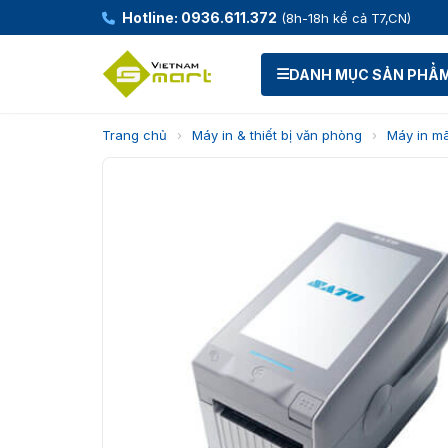
Hotline: 0936.611.372
(8h-18h kể cả T7,CN)
DANH MỤC SẢN PHẨ
Trang chủ
›
Máy in & thiết bị văn phòng
›
Máy in m