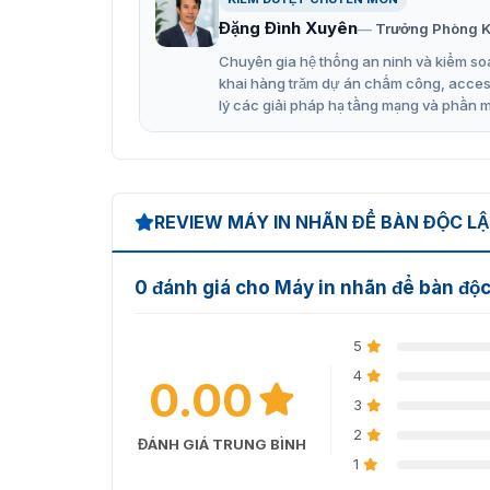
trên nền tảng đám mây, có thể hỗ trợ kịp thời 
Đặng Đình Xuyên
Trưởng Phòng K
FX3-LX sở hữu màn hình cảm ứ
Chuyên gia hệ thống an ninh và kiểm soá
khai hàng trăm dự án chấm công, access 
FX3-LX sở hữu màn hình cảm ứng chống nước 
lý các giải pháp hạ tầng mạng và phần 
chéo là 7 inch, tương đương khoảng 17,78 cen
tương phản và góc nhìn khá tốt, giúp người d
REVIEW MÁY IN NHÃN ĐỂ BÀN ĐỘC LẬ
0 đánh giá cho Máy in nhãn để bàn độ
5
4
0.00
3
2
ĐÁNH GIÁ TRUNG BÌNH
1