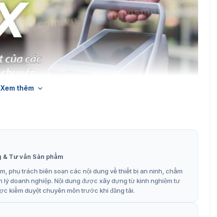
Xem thêm
g & Tư vấn Sản phẩm
, phụ trách biên soạn các nội dung về thiết bị an ninh, chấm
n lý doanh nghiệp. Nội dung được xây dựng từ kinh nghiệm tư
ợc kiểm duyệt chuyên môn trước khi đăng tải.
c lập SATO FX3-LX ứng dụng cho các ngàng công nghiệp
h vụ trực tuyến SATO (SOS), một giải pháp bảo trì chủ động