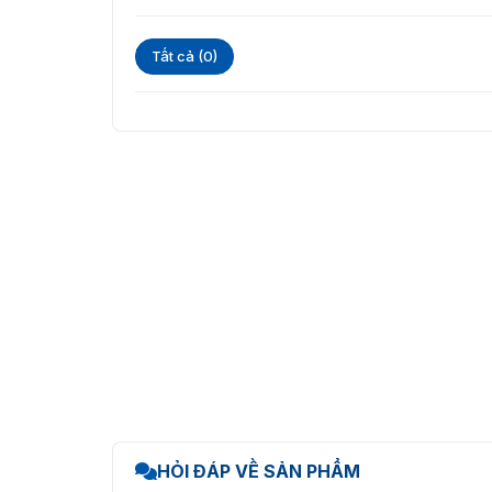
Tất cả (0)
FX3-LX sở hữu màn hình cảm ứng c
Cập nhật dữ liệu dễ dàng với m
Kho ứng dụng SATO là dịch vụ lưu trữ đám mây
liệu quan trọng. Người quản lý có thể tải lên/
mọi nơi.
HỎI ĐÁP VỀ SẢN PHẨM