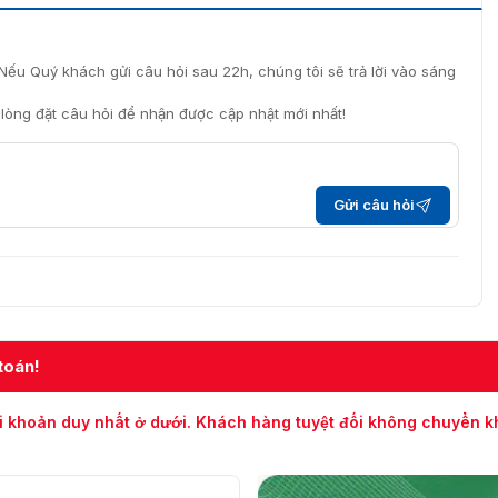
Nếu Quý khách gửi câu hỏi sau 22h, chúng tôi sẽ trả lời vào sáng
i lòng đặt câu hỏi để nhận được cập nhật mới nhất!
Gửi câu hỏi
toán!
áy in FX3-LX để xử lý các dữ liệu quan trọng
i khoản duy nhất ở dưới. Khách hàng tuyệt đối không chuyển 
3-LX