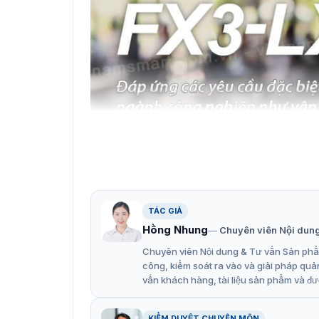
TÁC GIẢ
Hồng Nhung
Chuyên viên Nội dun
Chuyên viên Nội dung & Tư vấn Sản phẩm
công, kiểm soát ra vào và giải pháp quả
vấn khách hàng, tài liệu sản phẩm và đư
Giải pháp sử dụng máy in nhãn để bàn độ
Ngoài ra, thiết bị này còn tương thích với Dịc
KIỂM DUYỆT CHUYÊN MÔN