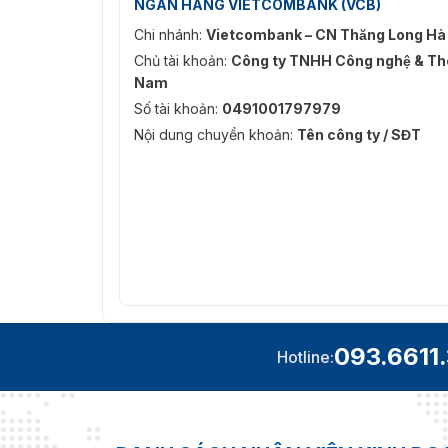
NGÂN HÀNG VIETCOMBANK (VCB)
Nhập thêm dữ liệu đầu vào bằng cách kết nối 
Chi nhánh:
Vietcombank – CN Thăng Long Hà
cân và bàn phím tiêu chuẩn với máy in hoặc s
khiển hiệu quả của máy in FX3-LX để vận hàn
Chủ tài khoản:
Công ty TNHH Công nghệ & Thô
Nam
Số tài khoản:
0491001797979
Nội dung chuyển khoản:
Tên công ty / SĐT
093.6611
Hotline: