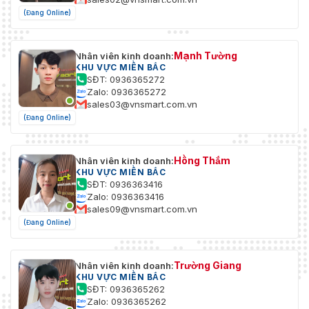
(Đang Online)
Mạnh Tường
Nhân viên kinh doanh:
KHU VỰC MIỀN BẮC
SĐT: 0936365272
Zalo: 0936365272
sales03@vnsmart.com.vn
(Đang Online)
Hồng Thắm
Nhân viên kinh doanh:
KHU VỰC MIỀN BẮC
SĐT: 0936363416
Zalo: 0936363416
sales09@vnsmart.com.vn
(Đang Online)
Trường Giang
Nhân viên kinh doanh:
KHU VỰC MIỀN BẮC
SĐT: 0936365262
Zalo: 0936365262