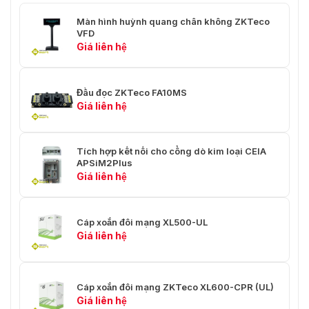
Màu sắc
Đen
Màn hình huỳnh quang chân không ZKTeco
VFD
Tùy chọn & thiết bị ngoại vi
Giá liên hệ
Màn hình
12,1 inch TFT LCD
thứ hai
Đầu đọc ZKTeco FA10MS
Giá liên hệ
Hiển thị
khách
VFD (2 * 20 dòng)
hàng (VFD)
Tích hợp kết nối cho cổng dò kim loại CEIA
APSiM2Plus
MSR
3 bản nhạc
Giá liên hệ
Vân tay
Đầu đọc dấu vân tay USB (SLK20R)
Cáp xoắn đôi mạng XL500-UL
Giá liên hệ
Cáp xoắn đôi mạng ZKTeco XL600-CPR (UL)
Giá liên hệ