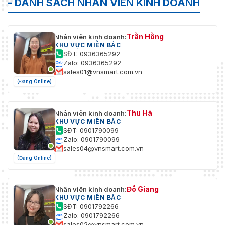
- DANH SÁCH NHÂN VIÊN KINH DOANH
Trần Hồng
Nhân viên kinh doanh:
KHU VỰC MIỀN BẮC
SĐT: 0936365292
Zalo: 0936365292
sales01@vnsmart.com.vn
(Đang Online)
Thu Hà
Nhân viên kinh doanh:
KHU VỰC MIỀN BẮC
SĐT: 0901790099
Zalo: 0901790099
sales04@vnsmart.com.vn
(Đang Online)
Đỗ Giang
Nhân viên kinh doanh:
KHU VỰC MIỀN BẮC
SĐT: 0901792266
Zalo: 0901792266
sales02@vnsmart.com.vn