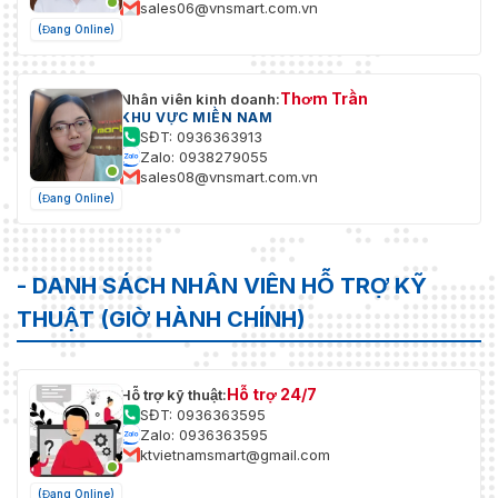
sales06@vnsmart.com.vn
(Đang Online)
Thơm Trần
Nhân viên kinh doanh:
KHU VỰC MIỀN NAM
SĐT: 0936363913
Zalo: 0938279055
sales08@vnsmart.com.vn
(Đang Online)
- DANH SÁCH NHÂN VIÊN HỖ TRỢ KỸ
THUẬT (GIỜ HÀNH CHÍNH)
Hỗ trợ 24/7
Hỗ trợ kỹ thuật:
SĐT: 0936363595
Zalo: 0936363595
ktvietnamsmart@gmail.com
(Đang Online)