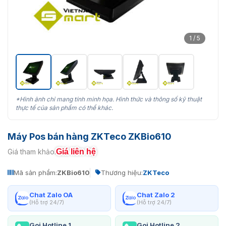
1 / 5
*Hình ảnh chỉ mang tính minh họa. Hình thức và thông số kỹ thuật
thực tế của sản phẩm có thể khác.
Máy Pos bán hàng ZKTeco ZKBio610
Giá liên hệ
Giá tham khảo:
Mã sản phẩm:
ZKBio610
Thương hiệu:
ZKTeco
Chat Zalo OA
Chat Zalo 2
(Hỗ trợ 24/7)
(Hỗ trợ 24/7)
Gọi Hotline 1
Gọi Hotline 2