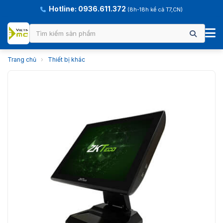
Hotline: 0936.611.372
(8h-18h kể cả T7,CN)
Trang chủ
›
Thiết bị khác