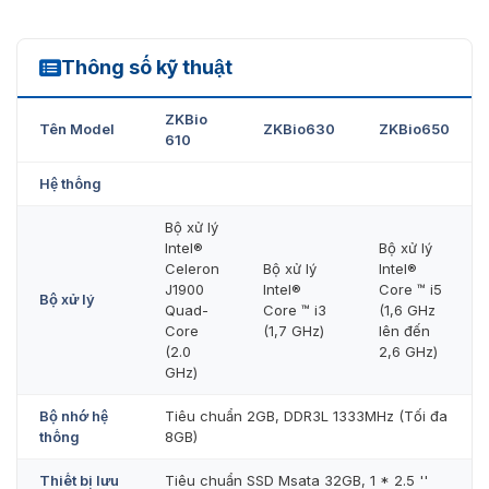
Cổng kết nối máy Pos bán hàng ZKTeco ZKBio610
Thông số kỹ thuật
ZKBio610
ZKBio
Tên Model
ZKBio630
ZKBio650
610
Hệ thống
Bộ xử lý
Intel®
Bộ xử lý
Celeron
Bộ xử lý
Intel®
J1900
Intel®
Core ™ i5
Bộ xử lý
Quad-
Core ™ i3
(1,6 GHz
Core
(1,7 GHz)
lên đến
(2.0
2,6 GHz)
Máy Pos bán hàng ZKTeco ZKBio610 tích hợp nhiều tính năng
GHz)
thông minh
Bộ nhớ hệ
Tiêu chuẩn 2GB, DDR3L 1333MHz (Tối đa
Tính năng của sản phẩm công nghệ
thống
8GB)
ZKBio610
Thiết bị lưu
Tiêu chuẩn SSD Msata 32GB, 1 * 2.5 ''