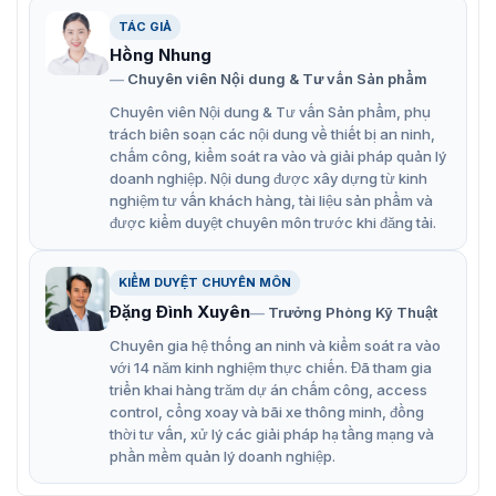
ZKBio610
TÁC GIẢ
ZKTeco ZKBio610 hiện được công ty VietnamSmart phân
Hồng Nhung
phối chính hãng và độc quyền tại thị trường Việt Nam.
Chuyên viên Nội dung & Tư vấn Sản phẩm
Quý khách hàng có thể tham khảo những hình ảnh thực
Chuyên viên Nội dung & Tư vấn Sản phẩm, phụ
tế dưới đây để thấy được sản phẩm thực tế và chất
trách biên soạn các nội dung về thiết bị an ninh,
lượng như thế nào. Từ đó lựa chọn sản phẩm ZKBio610
chấm công, kiểm soát ra vào và giải pháp quản lý
một cách hợp lý nhất, tránh được hàng giả, hàng nhái,
doanh nghiệp. Nội dung được xây dựng từ kinh
hàng kém chất lượng.
nghiệm tư vấn khách hàng, tài liệu sản phẩm và
được kiểm duyệt chuyên môn trước khi đăng tải.
KIỂM DUYỆT CHUYÊN MÔN
Đặng Đình Xuyên
Trưởng Phòng Kỹ Thuật
Chuyên gia hệ thống an ninh và kiểm soát ra vào
với 14 năm kinh nghiệm thực chiến. Đã tham gia
triển khai hàng trăm dự án chấm công, access
control, cổng xoay và bãi xe thông minh, đồng
thời tư vấn, xử lý các giải pháp hạ tầng mạng và
phần mềm quản lý doanh nghiệp.