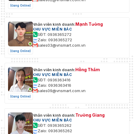
(Đang Online)
Mạnh Tường
Nhân viên kinh doanh:
KHU VỰC MIỀN BẮC
SĐT: 0936365272
Zalo: 0936365272
sales03@vnsmart.com.vn
(Đang Online)
Hồng Thắm
Nhân viên kinh doanh:
KHU VỰC MIỀN BẮC
SĐT: 0936363416
Zalo: 0936363416
sales09@vnsmart.com.vn
(Đang Online)
Trường Giang
Nhân viên kinh doanh:
KHU VỰC MIỀN BẮC
SĐT: 0936365262
Zalo: 0936365262