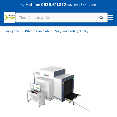
Hotline: 0936.611.372
(8h-18h kể cả T7,CN)
Trang chủ
›
Kiểm tra an ninh
›
Máy soi hành lý X-Ray