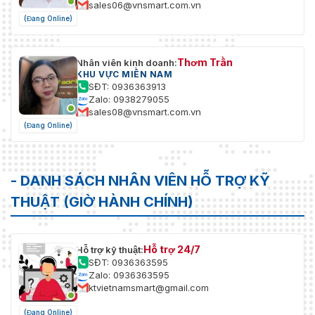
sales06@vnsmart.com.vn
(Đang Online)
Thơm Trần
Nhân viên kinh doanh:
KHU VỰC MIỀN NAM
SĐT: 0936363913
Zalo: 0938279055
sales08@vnsmart.com.vn
(Đang Online)
- DANH SÁCH NHÂN VIÊN HỖ TRỢ KỸ
THUẬT (GIỜ HÀNH CHÍNH)
Hỗ trợ 24/7
Hỗ trợ kỹ thuật:
SĐT: 0936363595
Zalo: 0936363595
ktvietnamsmart@gmail.com
(Đang Online)