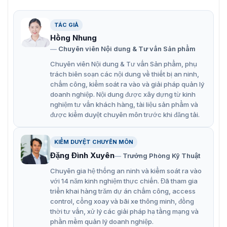
KD8003-IME1/S
TÁC GIẢ
DS-KD8003-IME1/S là module chuyên nghiệp thuộc
Hồng Nhung
dòng KD8 Series. DS-KD8003-IME1/S bao gồm: camera
Chuyên viên Nội dung & Tư vấn Sản phẩm
HD 2MP, 1 Nút vật lý gọi, 2 rơle khóa, đầu vào cảnh báo
4 kênh. Tiêu chuẩn bảo vệ IP65 phù hợp ứng dụng trong
Chuyên viên Nội dung & Tư vấn Sản phẩm, phụ
nhà hoặc ngoài trời.
trách biên soạn các nội dung về thiết bị an ninh,
chấm công, kiểm soát ra vào và giải pháp quản lý
VietnamSmart – Phân phối chính hãng
doanh nghiệp. Nội dung được xây dựng từ kinh
nghiệm tư vấn khách hàng, tài liệu sản phẩm và
module DS-KD8003-IME1/S
được kiểm duyệt chuyên môn trước khi đăng tải.
Công ty VietnamSmart là đơn vị được HIKVISION ủy
quyền phân phối module DS-KD8003-IME1/S tại thị
KIỂM DUYỆT CHUYÊN MÔN
trường Việt Nam. Sản phẩm được xúc tiến thương mại với
Đặng Đình Xuyên
Trưởng Phòng Kỹ Thuật
giá rẻ và được ứng dụng cho hệ thống giám sát liên lạc
nội bộ. Module DS-KD8003-IME1/S được bảo hành chính
Chuyên gia hệ thống an ninh và kiểm soát ra vào
hãng, hỗ trợ 1 đổi 1 nếu sản phẩm gặp các lỗi từ nhà sản
với 14 năm kinh nghiệm thực chiến. Đã tham gia
triển khai hàng trăm dự án chấm công, access
xuất,
control, cổng xoay và bãi xe thông minh, đồng
Liên hệ với chúng tôi qua số hotline: 0936611372 để
thời tư vấn, xử lý các giải pháp hạ tầng mạng và
được tư vấn và hỗ trợ báo giá nhanh nhất về sản phẩm
phần mềm quản lý doanh nghiệp.