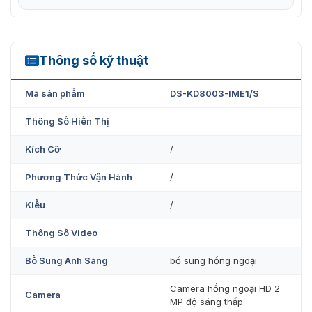
module DS-KD8003-IME1/S !!!
Thông số kỹ thuật
DS-KD8003-IME1/S
Mã sản phẩm
DS-KD8003-IME1/S
Thông Số Hiển Thị
Kích Cỡ
/
Phương Thức Vận Hành
/
Kiểu
/
Thông Số Video
Bổ Sung Ánh Sáng
bổ sung hồng ngoại
Camera hồng ngoại HD 2
Camera
MP độ sáng thấp