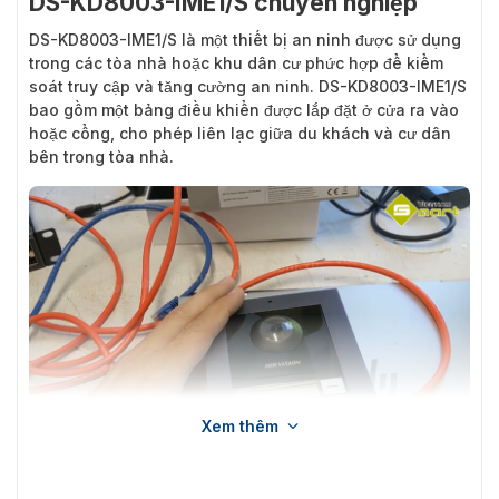
DS-KD8003-IME1/S chuyên nghiệp
DS-KD8003-IME1/S
là một thiết bị an ninh được sử dụng
trong các tòa nhà hoặc khu dân cư phức hợp để kiểm
soát truy cập và tăng cường an ninh. DS-KD8003-IME1/S
bao gồm một bảng điều khiển được lắp đặt ở cửa ra vào
hoặc cổng, cho phép liên lạc giữa du khách và cư dân
bên trong tòa nhà.
Xem thêm
Giới thiệu về module chuông cửa tích hợp camera Hikvision DS-