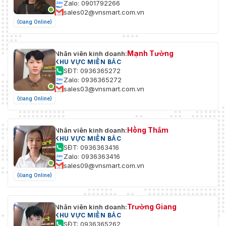
Zalo: 0901792266
sales02@vnsmart.com.vn
(Đang Online)
Mạnh Tường
Nhân viên kinh doanh:
KHU VỰC MIỀN BẮC
SĐT: 0936365272
Zalo: 0936365272
sales03@vnsmart.com.vn
(Đang Online)
Hồng Thắm
Nhân viên kinh doanh:
KHU VỰC MIỀN BẮC
SĐT: 0936363416
Zalo: 0936363416
sales09@vnsmart.com.vn
(Đang Online)
Trường Giang
Nhân viên kinh doanh:
KHU VỰC MIỀN BẮC
SĐT: 0936365262