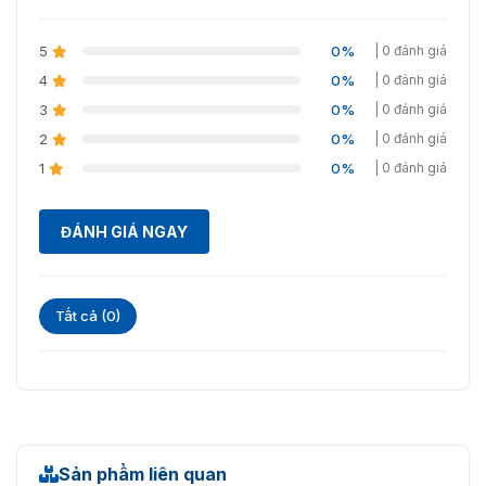
Mạng Có Dây
Hỗ trợ
5
0%
| 0 đánh giá
Wifi
/
4
0%
| 0 đánh giá
Bluetooth
/
3
0%
| 0 đánh giá
2
0%
| 0 đánh giá
Giao Diện Thiết Bị
1
0%
| 0 đánh giá
1 Ethenet tự thích ứng
Giao Diện Mạng
10/100M
ĐÁNH GIÁ NGAY
Nút Thoát
2
Kiểm Soát Khóa
2
Tất cả (0)
Đầu Vào Tiếp Điểm Cửa
2
Giao Diện Nguồn
1
Tổng Quan
Cái Nút
/
Sản phẩm liên quan