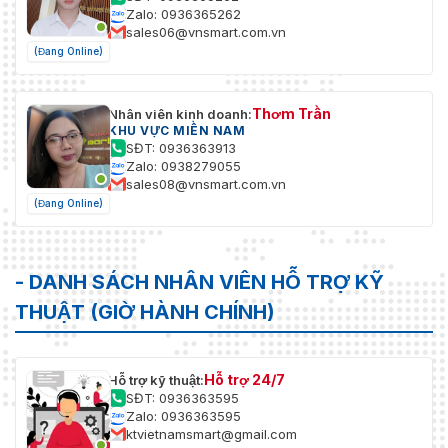
Zalo: 0936365262
sales06@vnsmart.com.vn
(Đang Online)
Thơm Trần
Nhân viên kinh doanh:
KHU VỰC MIỀN NAM
SĐT: 0936363913
Zalo: 0938279055
sales08@vnsmart.com.vn
(Đang Online)
- DANH SÁCH NHÂN VIÊN HỖ TRỢ KỸ
THUẬT (GIỜ HÀNH CHÍNH)
Hỗ trợ 24/7
Hỗ trợ kỹ thuật:
SĐT: 0936363595
Zalo: 0936363595
ktvietnamsmart@gmail.com