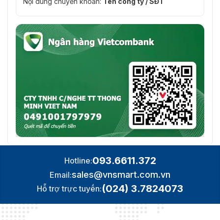
Nội dung chuyển khoản:
Tên công ty / SĐT
093.6611.372
Hotline:
sales@vnsmart.com.vn
Email:
(024) 3.7824073
Hỗ trợ trực tuyến: