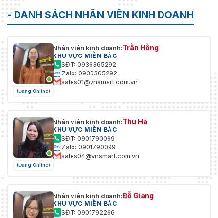
- DANH SÁCH NHÂN VIÊN KINH DOANH
Trần Hồng
Nhân viên kinh doanh:
KHU VỰC MIỀN BẮC
SĐT: 0936365292
Zalo: 0936365292
sales01@vnsmart.com.vn
(Đang Online)
Thu Hà
Nhân viên kinh doanh:
KHU VỰC MIỀN BẮC
SĐT: 0901790099
Zalo: 0901790099
sales04@vnsmart.com.vn
(Đang Online)
Đỗ Giang
Nhân viên kinh doanh:
KHU VỰC MIỀN BẮC
SĐT: 0901792266