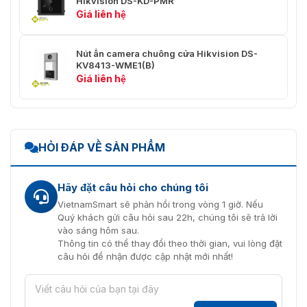
Hikvision DS-KD-PMR
Nguồn Cấp
Giá liên hệ
12 VDC, 1 A
Môi Trường Ứng Dụng
Ngoài trời
Nút ấn camera chuông cửa Hikvision DS-
KV8413-WME1(B)
Giá liên hệ
Sự Tiêu Thụ Năng Lượng
4 W
Tiếng Anh, tiếng Pháp,
tiếng Bồ Đào Nha (Brazil),
tiếng Tây Ban Nha, tiếng
Nga, tiếng Đức, tiếng Ý,
HỎI ĐÁP VỀ SẢN PHẨM
tiếng Ba Lan, tiếng Ả Rập,
tiếng Thổ Nhĩ Kỳ, tiếng
Ngôn Ngữ
Việt, tiếng Hungary, tiếng
Hãy đặt câu hỏi cho chúng tôi
Hà Lan, tiếng Rumani,
VietnamSmart sẽ phản hồi trong vòng 1 giờ. Nếu
tiếng Séc, tiếng Bungari,
Quý khách gửi câu hỏi sau 22h, chúng tôi sẽ trả lời
tiếng Ukraina, tiếng
vào sáng hôm sau.
Croatia, tiếng Serbia, tiếng
Thông tin có thể thay đổi theo thời gian, vui lòng đặt
Bồ Đào Nha, tiếng Slovak
câu hỏi để nhận được cập nhật mới nhất!