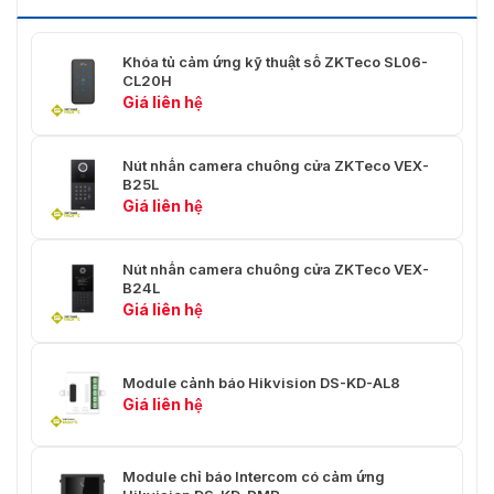
Cài Đặt
Gắn phẳng, gắn bề mặt
Khóa tủ cảm ứng kỹ thuật số ZKTeco SL06-
Chỉ Số
/
CL20H
Giá liên hệ
Không có gói: 415 g
Cân Nặng
Với gói: 625 g
Nút nhấn camera chuông cửa ZKTeco VEX-
B25L
Cấp Độ Bảo Vệ
IP65
Giá liên hệ
-40° C đến +55° C(-40° F
Nhiệt Độ Làm Việc
Nút nhấn camera chuông cửa ZKTeco VEX-
đến 131° F)
B24L
Giá liên hệ
Độ Ẩm Làm Việc
10% đến 95%
98 mm × 99,8 mm × 43,9
Kích Thước
mm (3,86" × 3,93" × 1,73")
Module cảnh báo Hikvision DS-KD-AL8
Giá liên hệ
PIN
/
IEEE802.3af, PoE tiêu
Module chỉ báo Intercom có ​​cảm ứng
chuẩn