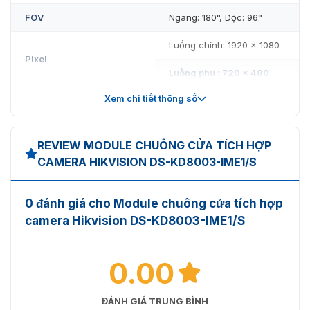
FOV
Ngang: 180°, Dọc: 96°
Luồng chính: 1920 × 1080
Pixel
Luồng phụ : 720 × 480
Xem chi tiết thông số
Thông Số Âm Thanh
Khử tiếng ồn và khử tiếng
Chất Lượng Âm Thanh
vang
REVIEW MODULE CHUÔNG CỬA TÍCH HỢP
CAMERA HIKVISION DS-KD8003-IME1/S
Dung Tích
Trạm Trong Nhà Được
0 đánh giá cho Module chuông cửa tích hợp
500
Liên Kết
camera Hikvision DS-KD8003-IME1/S
Công Suất Trạm Cửa Phụ
16
0.00
Thông Số Mạng
Giao Thức Truyền Thông
TCP/IP, RTSP
ĐÁNH GIÁ TRUNG BÌNH