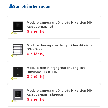
Sản phẩm liên quan
Độ ẩm hoạt động
10% đến 90%
98 mm × 100 mm × 42 mm (3,86"
Kích thước
Module camera chuông cửa Hikvision DS-
× 3,94" × 1,65")
KD8003-IME1(B)
Giá liên hệ
Module chuông cửa dạng thẻ tên Hikvision
DS-KD-KK
Giá liên hệ
Module hiển thị trạng thái chuông cửa
Hikvision DS-KD-IN
Giá liên hệ
Module camera chuông cửa Hikvision DS-
KD8003-IME1(B)/Flush
Giá liên hệ