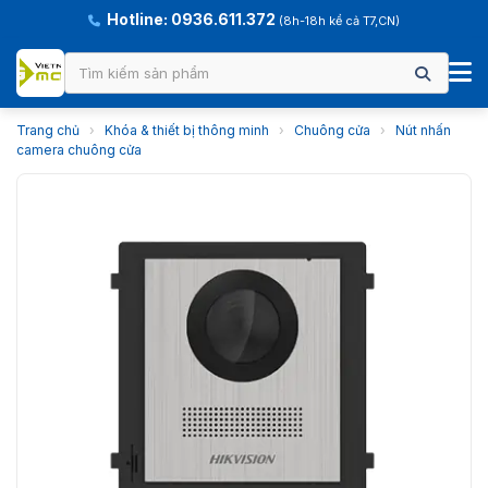
Hotline: 0936.611.372
(8h-18h kể cả T7,CN)
Trang chủ
›
Khóa & thiết bị thông minh
›
Chuông cửa
›
Nút nhấn
camera chuông cửa