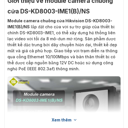
Giới thiệu về module camera chuông
cửa DS-KD8003-IME1(B)/NS
Module camera chuông cửa Hikvision DS-KD8003-
IME1(B)/NS
lắp đặt cho cửa với sự trợ giúp của thiết bị
chính DS-KD8003-IME1, có thể xây dựng hệ thống liên
lạc video với tối đa 8 mô-đun mở rộng. Sản phẩm được
thiết kế đặc trưng bởi dây chuyền hiện đại, thiết kế đẹp
mắt và giá cả phù hợp. Giao tiếp với trạm diễn ra thông
qua cổng Ethernet 10/100Mbps và bản thân thiết bị có
thể được cấp nguồn bằng 12V DC hoặc sử dụng công
nghệ PoE (IEEE 802.3af) thông minh.
Xem thêm