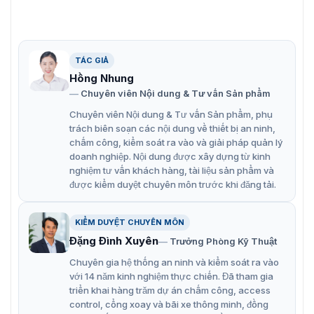
TÁC GIẢ
Giới thiệu những tính năng nổi bật của module camera DS-
Hồng Nhung
KD8003-IME1(B)/NS
Chuyên viên Nội dung & Tư vấn Sản phẩm
Tính năng của module Hikvision DS-
Chuyên viên Nội dung & Tư vấn Sản phẩm, phụ
trách biên soạn các nội dung về thiết bị an ninh,
KD8003-IME1(B)/NS
chấm công, kiểm soát ra vào và giải pháp quản lý
doanh nghiệp. Nội dung được xây dựng từ kinh
Đơn vị chính của trạm cửa mô-đun
nghiệm tư vấn khách hàng, tài liệu sản phẩm và
được kiểm duyệt chuyên môn trước khi đăng tải.
Camera mắt cá 2 MP có bổ sung IR
Điều khiển hai khóa
KIỂM DUYỆT CHUYÊN MÔN
Cấp nguồn PoE tiêu chuẩn
Đặng Đình Xuyên
Trưởng Phòng Kỹ Thuật
Cấp bảo vệ IP65
Chuyên gia hệ thống an ninh và kiểm soát ra vào
với 14 năm kinh nghiệm thực chiến. Đã tham gia
Cấu hình thuận tiện qua Web từ xa
triển khai hàng trăm dự án chấm công, access
control, cổng xoay và bãi xe thông minh, đồng
Cung cấp trực tiếp đầu ra nguồn 12V, 500mA cho một