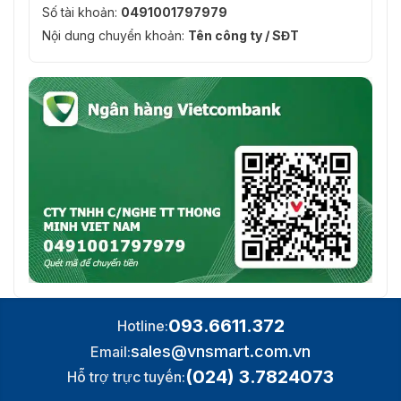
Số tài khoản:
0491001797979
Nội dung chuyển khoản:
Tên công ty / SĐT
093.6611.372
Hotline:
sales@vnsmart.com.vn
Email:
(024) 3.7824073
Hỗ trợ trực tuyến: