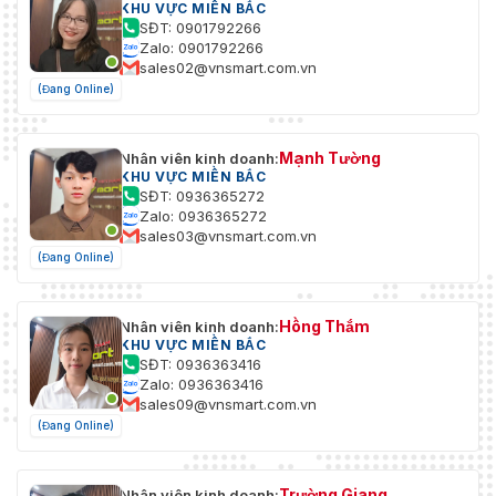
KHU VỰC MIỀN BẮC
SĐT: 0901792266
Zalo: 0901792266
sales02@vnsmart.com.vn
(Đang Online)
Mạnh Tường
Nhân viên kinh doanh:
KHU VỰC MIỀN BẮC
SĐT: 0936365272
Zalo: 0936365272
sales03@vnsmart.com.vn
(Đang Online)
Hồng Thắm
Nhân viên kinh doanh:
KHU VỰC MIỀN BẮC
SĐT: 0936363416
Zalo: 0936363416
sales09@vnsmart.com.vn
(Đang Online)
Trường Giang
Nhân viên kinh doanh: