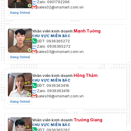
Zalo: 0901792266
sales02@vnsmart.com.vn
(Đang Online)
Mạnh Tường
Nhân viên kinh doanh:
KHU VỰC MIỀN BẮC
SĐT: 0936365272
Zalo: 0936365272
sales03@vnsmart.com.vn
(Đang Online)
Hồng Thắm
Nhân viên kinh doanh:
KHU VỰC MIỀN BẮC
SĐT: 0936363416
Zalo: 0936363416
sales09@vnsmart.com.vn
(Đang Online)
Trường Giang
Nhân viên kinh doanh:
KHU VỰC MIỀN BẮC
SĐT: 0936365262