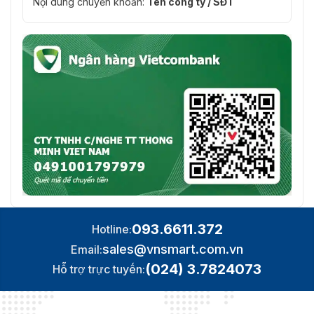
Nội dung chuyển khoản:
Tên công ty / SĐT
093.6611.372
Hotline:
sales@vnsmart.com.vn
Email:
(024) 3.7824073
Hỗ trợ trực tuyến: