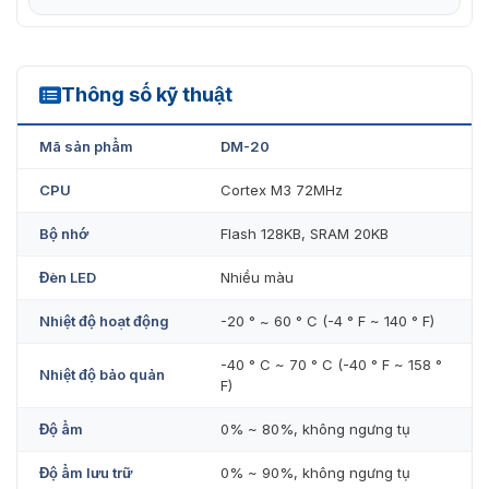
Input (trong đó 4 là supervised), 6 × TTL Output và 4
relay (Form C, chuyển tiếp điện theo logic tùy cấu
hình).
Thông số kỹ thuật
DM-20
Mã sản phẩm
DM-20
CPU
Cortex M3 72MHz
Bộ nhớ
Flash 128KB, SRAM 20KB
Đèn LED
Nhiều màu
Nhiệt độ hoạt động
-20 ° ~ 60 ° C (-4 ° F ~ 140 ° F)
-40 ° C ~ 70 ° C (-40 ° F ~ 158 °
Nhiệt độ bảo quản
F)
Ảnh kiểm tra thực tế module mở rộng điều khiển cửa DM-20 kết
Độ ẩm
0% ~ 80%, không ngưng tụ
nối với máy chấm công
Độ ẩm lưu trữ
0% ~ 90%, không ngưng tụ
Module Suprema DM‑20 là lựa chọn hiệu quả để mở