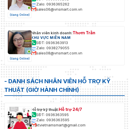
Zalo: 0936365262
sales06@vnsmart.com.vn
(Đang Online)
Thơm Trần
Nhân viên kinh doanh:
KHU VỰC MIỀN NAM
SĐT: 0936363913
Zalo: 0938279055
sales08@vnsmart.com.vn
(Đang Online)
- DANH SÁCH NHÂN VIÊN HỖ TRỢ KỸ
THUẬT (GIỜ HÀNH CHÍNH)
Hỗ trợ 24/7
Hỗ trợ kỹ thuật:
SĐT: 0936363595
Zalo: 0936363595
ktvietnamsmart@gmail.com