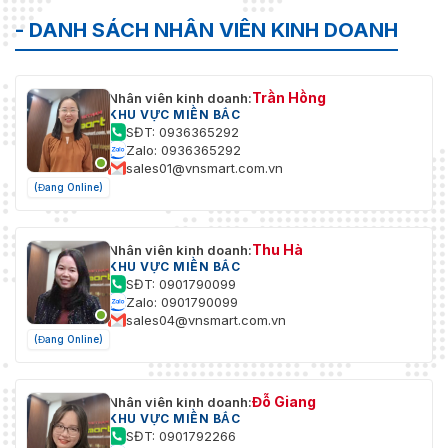
- DANH SÁCH NHÂN VIÊN KINH DOANH
Trần Hồng
Nhân viên kinh doanh:
KHU VỰC MIỀN BẮC
SĐT: 0936365292
Zalo: 0936365292
sales01@vnsmart.com.vn
(Đang Online)
Thu Hà
Nhân viên kinh doanh:
KHU VỰC MIỀN BẮC
SĐT: 0901790099
Zalo: 0901790099
sales04@vnsmart.com.vn
(Đang Online)
Đỗ Giang
Nhân viên kinh doanh:
KHU VỰC MIỀN BẮC
SĐT: 0901792266