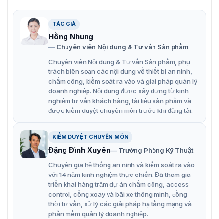
nhau. Dưới đây là các tính năng của DM-20:
Cung cấp khả năng kiểm soát cửa an toàn cho 4 cửa
TÁC GIẢ
Hồng Nhung
Sử dụng giao tiếp mã hóa để đảm bảo bảo mật dữ
Chuyên viên Nội dung & Tư vấn Sản phẩm
liệu
Chuyên viên Nội dung & Tư vấn Sản phẩm, phụ
Giám sát trạng thái đầu vào, với 4 kênh đầu vào
trách biên soạn các nội dung về thiết bị an ninh,
giám sát (supervised inputs)
chấm công, kiểm soát ra vào và giải pháp quản lý
doanh nghiệp. Nội dung được xây dựng từ kinh
Cung cấp 2 cổng Wiegand input, tương thích với các
nghiệm tư vấn khách hàng, tài liệu sản phẩm và
đầu đọc bên thứ ba
được kiểm duyệt chuyên môn trước khi đăng tải.
Tích hợp cả TTL inputs, TTL outputs, và relay cho
khả năng kiểm soát đa kênh.
KIỂM DUYỆT CHUYÊN MÔN
Đặng Đình Xuyên
Trưởng Phòng Kỹ Thuật
Hỗ trợ kết nối và điều khiển hệ thống tập trung liên
kết với tối đa 32 cửa và 8 thiết bị sinh trắc (qua cấu
Chuyên gia hệ thống an ninh và kiểm soát ra vào
với 14 năm kinh nghiệm thực chiến. Đã tham gia
hình dây mắc nối tiếp daisy‑chain với thiết bị
triển khai hàng trăm dự án chấm công, access
Suprema)
control, cổng xoay và bãi xe thông minh, đồng
thời tư vấn, xử lý các giải pháp hạ tầng mạng và
Giao Diện Kết Nối: 1 kênh RS‑485 OSDP V2, 2 ×
phần mềm quản lý doanh nghiệp.
Wiegand input (cho đầu đọc bên thứ ba), 4 × TTL