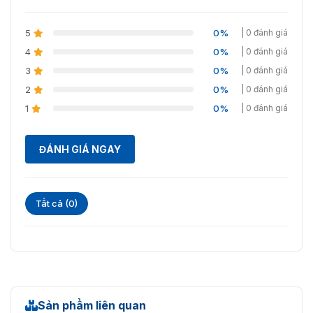
Đầu vào giám sát
4 ch
5
0%
| 0 đánh giá
Đầu ra TTL
4
6 ch
0%
| 0 đánh giá
3
0%
| 0 đánh giá
2
0%
| 0 đánh giá
1
0%
| 0 đánh giá
ĐÁNH GIÁ NGAY
Tất cả (0)
Sản phẩm liên quan