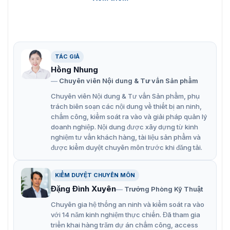
Điều chỉnh tốc độ và lực đóng cửa: Cho phép tùy
chỉnh sao cho phù hợp với từng loại cửa.
Phù hợp với nhiều loại cửa gia đình: Ứng dụng đa
TÁC GIẢ
dạng, linh hoạt.
Hồng Nhung
Vật liệu bền bỉ: Đảm bảo tuổi thọ cao và hoạt động
Chuyên viên Nội dung & Tư vấn Sản phẩm
ổn định lâu dài.
Chuyên viên Nội dung & Tư vấn Sản phẩm, phụ
Hoạt động cơ học, không dùng điện: Tiết kiệm năng
trách biên soạn các nội dung về thiết bị an ninh,
chấm công, kiểm soát ra vào và giải pháp quản lý
lượng và thân thiện với môi trường.
doanh nghiệp. Nội dung được xây dựng từ kinh
An toàn cho sức khỏe và môi trường: Không gây hại
nghiệm tư vấn khách hàng, tài liệu sản phẩm và
cho người dùng và môi trường xung quanh.
được kiểm duyệt chuyên môn trước khi đăng tải.
Đạt chuẩn quốc tế: Đã được chứng nhận EN1154, CE
KIỂM DUYỆT CHUYÊN MÔN
và các tiêu chuẩn khác của Châu Âu, đảm bảo chất
Đặng Đình Xuyên
Trưởng Phòng Kỹ Thuật
lượng và an toàn.
Chuyên gia hệ thống an ninh và kiểm soát ra vào
Đơn vị uy tín cung cấp tay co thủy lực
với 14 năm kinh nghiệm thực chiến. Đã tham gia
triển khai hàng trăm dự án chấm công, access