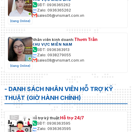
SĐT: 0936365262
Zalo: 0936365262
sales06@vnsmart.com.vn
(Đang Online)
Thơm Trần
Nhân viên kinh doanh:
KHU VỰC MIỀN NAM
SĐT: 0936363913
Zalo: 0938279055
sales08@vnsmart.com.vn
(Đang Online)
- DANH SÁCH NHÂN VIÊN HỖ TRỢ KỸ
THUẬT (GIỜ HÀNH CHÍNH)
Hỗ trợ 24/7
Hỗ trợ kỹ thuật:
SĐT: 0936363595
Zalo: 0936363595