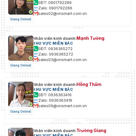
SĐT: 0901792266
Zalo: 0901792266
sales02@vnsmart.com.vn
(Đang Online)
Mạnh Tường
Nhân viên kinh doanh:
KHU VỰC MIỀN BẮC
SĐT: 0936365272
Zalo: 0936365272
sales03@vnsmart.com.vn
(Đang Online)
Hồng Thắm
Nhân viên kinh doanh:
KHU VỰC MIỀN BẮC
SĐT: 0936363416
Zalo: 0936363416
sales09@vnsmart.com.vn
(Đang Online)
Trường Giang
Nhân viên kinh doanh:
KHU VỰC MIỀN BẮC