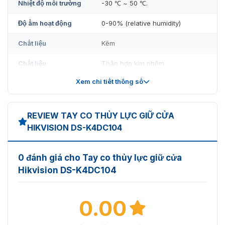
Nhiệt độ môi trường
-30 ℃ ~ 50 ℃.
Độ ẩm hoạt động
0-90% (relative humidity)
Chất liệu
Kẽm
Chất liệu
Thân hợp kim nhôm
Xem chi tiết thông số
Trọng lượng
1,0 kg
REVIEW TAY CO THỦY LỰC GIỮ CỬA
HIKVISION DS-K4DC104
0 đánh giá cho Tay co thủy lực giữ cửa
Hikvision DS-K4DC104
0.00