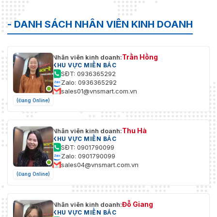
- DANH SÁCH NHÂN VIÊN KINH DOANH
Trần Hồng
Nhân viên kinh doanh:
KHU VỰC MIỀN BẮC
SĐT: 0936365292
Zalo: 0936365292
sales01@vnsmart.com.vn
(Đang Online)
Thu Hà
Nhân viên kinh doanh:
KHU VỰC MIỀN BẮC
SĐT: 0901790099
Zalo: 0901790099
sales04@vnsmart.com.vn
(Đang Online)
Đỗ Giang
Nhân viên kinh doanh:
KHU VỰC MIỀN BẮC