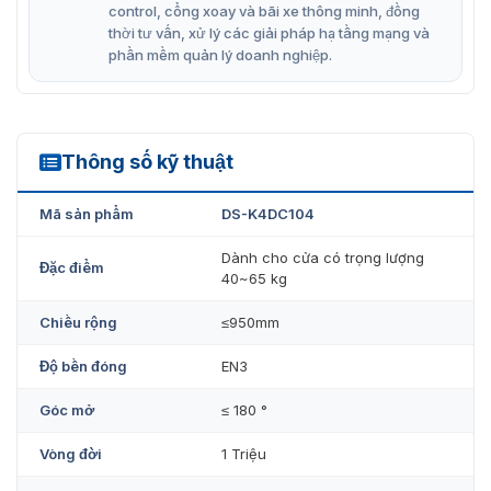
giữ cửa DS-K4DC104
control, cổng xoay và bãi xe thông minh, đồng
thời tư vấn, xử lý các giải pháp hạ tầng mạng và
Tay co thủy lực giữ cửa DS-K4DC104 hiện đang được
phần mềm quản lý doanh nghiệp.
công ty
Vietnamsmart
phân phối chính hãng. Nhập trực
tiếp từ thương hiệu Hikvision nên đảm bảo chất lượng,
mới 100% – nguyên đai nguyên kiện. Giá mà công ty
cung cấp luôn tốt nhất trên thị trường. Cùng chế độ ”
Thông số kỹ thuật
hậu mãi ” sau mua hàng, chế độ bảo hành, bảo trình 12
DS-K4DC104
tháng. Mọi thắc mắc cần hỗ trợ, liên hệ ngay với chúng
tôi qua:
093.6611.372
!!!
Mã sản phẩm
DS-K4DC104
Dành cho cửa có trọng lượng
Đặc điểm
40~65 kg
Chiều rộng
≤950mm
Độ bền đóng
EN3
Góc mở
≤ 180 °
Vòng đời
1 Triệu