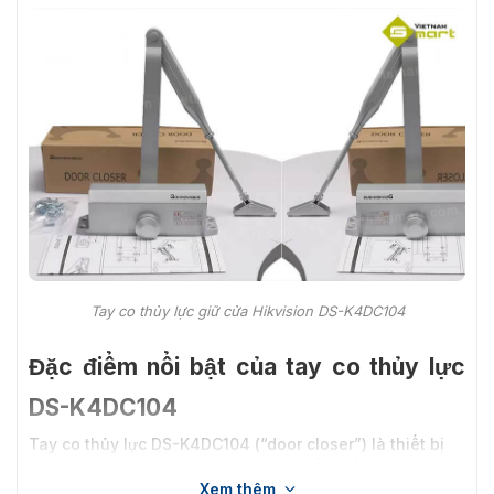
Tay co thủy lực giữ cửa Hikvision DS-K4DC104
Đặc điểm nổi bật của tay co thủy lực
DS-K4DC104
Tay co thủy lực DS-K4DC104 (“door closer”) là thiết bị
cơ khí tự động đóng cửa êm ái. Đặc điểm nổi bật của sản
Xem thêm
phẩm bao gồm: