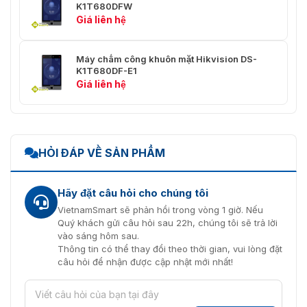
K1T680DFW
Hotline: 0936.611.372 (8h-18h kể cả T7,CN)
Giá liên hệ
Hỗ trợ kỹ thuật: 093.6363.595
Máy chấm công khuôn mặt Hikvision DS-
Địa chỉ HN: số 4, ngõ 173 Trung Kính, Yên Hòa, Cầu
K1T680DF-E1
Giấy, Hà Nội
Giá liên hệ
Địa chỉ HCM: 26/2 Đường 702 Hồng Bàng – P1 – Quận
11- TP HCM
HỎI ĐÁP VỀ SẢN PHẨM
Hãy đặt câu hỏi cho chúng tôi
VietnamSmart sẽ phản hồi trong vòng 1 giờ. Nếu
Quý khách gửi câu hỏi sau 22h, chúng tôi sẽ trả lời
vào sáng hôm sau.
Thông tin có thể thay đổi theo thời gian, vui lòng đặt
câu hỏi để nhận được cập nhật mới nhất!