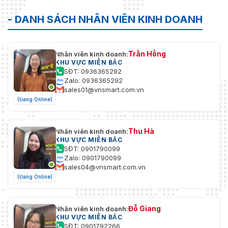
- DANH SÁCH NHÂN VIÊN KINH DOANH
Trần Hồng
Nhân viên kinh doanh:
KHU VỰC MIỀN BẮC
SĐT: 0936365292
Zalo: 0936365292
sales01@vnsmart.com.vn
(Đang Online)
Thu Hà
Nhân viên kinh doanh:
KHU VỰC MIỀN BẮC
SĐT: 0901790099
Zalo: 0901790099
sales04@vnsmart.com.vn
(Đang Online)
Đỗ Giang
Nhân viên kinh doanh:
KHU VỰC MIỀN BẮC
SĐT: 0901792266