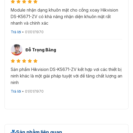
cổng xoay khác nhau trên thị trường, bao gồm:
Module nhận dạng khuôn mặt cho cổng xoay Hikvision
Cổng xoay 3 càng: Ứng dụng nhiều tại văn phòng,
DS-K5671-ZV có khả năng nhận diện khuôn mặt rất
toàn nhà, trường học…
nhanh và chính xác
Cổng xoay nửa vòng: Ứng dụng tại khu vực có không
Trả lời
•
01/01/1970
gian hạn chế.
Cổng xoay tự động: Hỗ trợ tạo hệ thống kiểm soát ra
Đỗ Trọng Bằng
vào tự động 100%
Sản phẩm Hikvision DS-K5671-ZV kết hợp vơi các thiết bị
ninh khác là một giải pháp tuyệt vời để tăng chất lượng an
ninh
Trả lời
•
01/01/1970
Sản phẩm liên quan