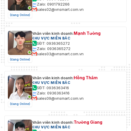
Zalo: 0901792266
sales02@vnsmart.com.vn
(Đang Online)
Mạnh Tường
Nhân viên kinh doanh:
KHU VỰC MIỀN BẮC
SĐT: 0936365272
Zalo: 0936365272
sales03@vnsmart.com.vn
(Đang Online)
Hồng Thắm
Nhân viên kinh doanh:
KHU VỰC MIỀN BẮC
SĐT: 0936363416
Zalo: 0936363416
sales09@vnsmart.com.vn
(Đang Online)
Trường Giang
Nhân viên kinh doanh:
KHU VỰC MIỀN BẮC