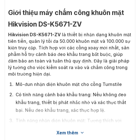
Giới thiệu máy chấm công khuôn mặt
Hikvision DS-K5671-ZV
Hikvision DS-K5671-ZV
là thiết bị nhận dạng khuôn mặt
tiên tiến, quản lý tối đa 50.000 khuôn mặt và 100.000 sự
kiện truy cập. Tích hợp với các cổng xoay mới nhất, sản
phẩm hỗ trợ cảnh báo đeo khẩu trang bắt buộc, giúp
đảm bảo an toàn và tuân thủ quy định. Đây là giải pháp
lý tưởng cho việc kiểm soát ra vào và chấm công trong
môi trường hiện đại.
Mô-đun nhận diện khuôn mặt cho cổng Turnstile
Có tính năng cảnh báo khẩu trang: Nếu không đeo
khẩu trang, thiết bị phát nhắc nhở và xác thực thất
bại. Nếu đeo khẩu trang, xác thực hợp lệ.
Tính năng nhận diện khuôn mặt: Tương thích với
cổng turnstile qua đầu ra IO hoặc Wiegand.
Xem thêm
Màn hình LCD 7 inch, camera 2MP.