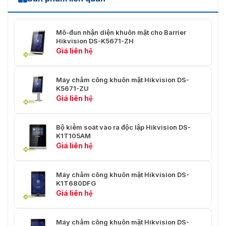
DS-K5671-ZV lắp trên cổng Swing Barrier cho doanh nghiệp
Mô-đun nhận diện khuôn mặt cho Barrier
Hikvision DS-K5671-ZH
Giá liên hệ
Máy chấm công khuôn mặt Hikvision DS-
K5671-ZU
Giá liên hệ
Bộ kiểm soát vào ra độc lập Hikvision DS-
K1T105AM
Giá liên hệ
Ứng dụng mô-đun nhận dạng khuôn mặt cho cổng xoay DS-
Máy chấm công khuôn mặt Hikvision DS-
K5671-ZV tại nhà máy sản xuất linh kiện điện tử
K1T680DFG
Giá liên hệ
Ngoài ra, chúng tôi còn có chính sách bảo hành và đổi
trả tận nơi
máy chấm công nhận diện khuôn mặt
nếu
sản phẩm nếu gặp lỗi do nhà sản xuất.
Máy chấm công khuôn mặt Hikvision DS-