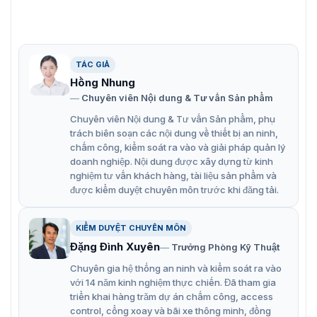
Lưu trữ tới 50.000 khuôn mặt và 100.000 sự kiện.
Xác minh bằng Invisible light, hỗ trợ xác minh ngay
cả trong trời tối.
TÁC GIẢ
Hồng Nhung
Khoảng cách nhận dạng khuôn mặt 0.3-3m
Chuyên viên Nội dung & Tư vấn Sản phẩm
Nhận dạng trong thời gian <0.2 giây, chính xác 99%.
Chuyên viên Nội dung & Tư vấn Sản phẩm, phụ
Hỗ trợ TCP/IP, Wifi, xem trực tiếp qua RTSP.
trách biên soạn các nội dung về thiết bị an ninh,
chấm công, kiểm soát ra vào và giải pháp quản lý
Đạt IP65, lắp đặt được ở ngoài trời.
doanh nghiệp. Nội dung được xây dựng từ kinh
nghiệm tư vấn khách hàng, tài liệu sản phẩm và
Đồng bộ thời gian NTP tự động và thủ công.
được kiểm duyệt chuyên môn trước khi đăng tải.
Hỗ trợ Ehome 5.0 (ISUP 5.0), giao thức ISAPI.
Cấu hình qua trình duyệt web.
KIỂM DUYỆT CHUYÊN MÔN
Đặng Đình Xuyên
Trưởng Phòng Kỹ Thuật
Hỗ trợ 6 trạng thái chấm công: check in, check out,
break in, break out, overtime in, overtime out.
Chuyên gia hệ thống an ninh và kiểm soát ra vào
với 14 năm kinh nghiệm thực chiến. Đã tham gia
triển khai hàng trăm dự án chấm công, access
control, cổng xoay và bãi xe thông minh, đồng