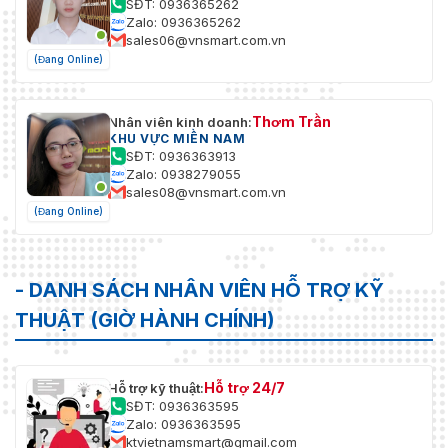
SĐT: 0936365262
Zalo: 0936365262
sales06@vnsmart.com.vn
(Đang Online)
Thơm Trần
Nhân viên kinh doanh:
KHU VỰC MIỀN NAM
SĐT: 0936363913
Zalo: 0938279055
sales08@vnsmart.com.vn
(Đang Online)
- DANH SÁCH NHÂN VIÊN HỖ TRỢ KỸ
THUẬT (GIỜ HÀNH CHÍNH)
Hỗ trợ 24/7
Hỗ trợ kỹ thuật:
SĐT: 0936363595
Zalo: 0936363595
ktvietnamsmart@gmail.com