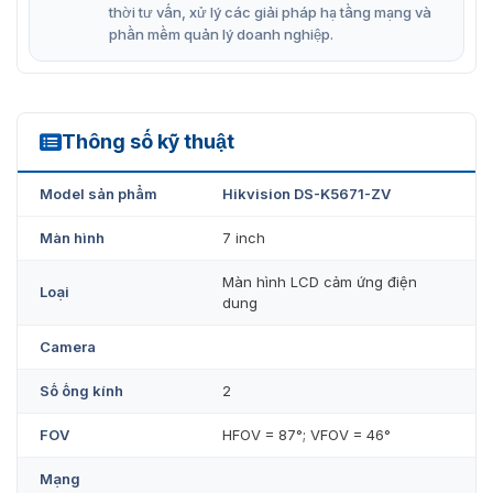
thời tư vấn, xử lý các giải pháp hạ tầng mạng và
phần mềm quản lý doanh nghiệp.
Thông số kỹ thuật
DS-K5671-ZV
Model sản phẩm
Hikvision DS-K5671-ZV
Màn hình
7 inch
Giới thiệu máy chấm công khuôn mặt Hikvision DS-K5671-ZV
Màn hình LCD cảm ứng điện
Loại
dung
So sánh DS-K5671-ZV với sản phẩm
cùng series
Camera
Số ống kính
2
DS-K5671-ZV
Hỗ trợ lắp đặt cả ngoài trời và
FOV
HFOV = 87°; VFOV = 46°
DS-K5671-ZH
Chỉ được khuyến khích lắp đặt t
Mạng