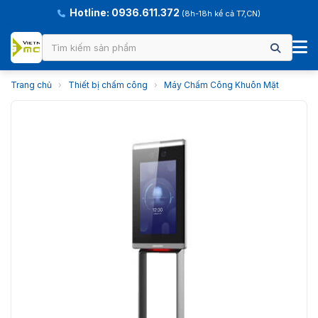
Hotline: 0936.611.372
(8h-18h kể cả T7,CN)
Trang chủ
›
Thiết bị chấm công
›
Máy Chấm Công Khuôn Mặt