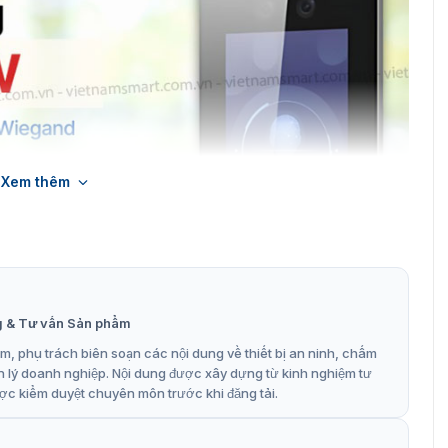
Xem thêm
g & Tư vấn Sản phẩm
, phụ trách biên soạn các nội dung về thiết bị an ninh, chấm
n lý doanh nghiệp. Nội dung được xây dựng từ kinh nghiệm tư
ợc kiểm duyệt chuyên môn trước khi đăng tải.
 chấm công khuôn mặt DS-K5671-W
g Hikvision DS-K5671-W