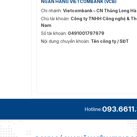
NGÂN HÀNG VIETCOMBANK (VCB)
Chi nhánh:
Vietcombank – CN Thăng Long Hà
Chủ tài khoản:
Công ty TNHH Công nghệ & Thô
Nam
Số tài khoản:
0491001797979
Nội dung chuyển khoản:
Tên công ty / SĐT
093.6611
Hotline: