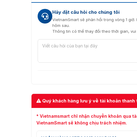
Hikvision DS-KAS541
.
Hãy đặt câu hỏi cho chúng tôi
Ưu đãi khi mua module DS-K56
VietnamSmart sẽ phản hồi trong vòng 1 giờ. 
hôm sau.
Module nhận dạng khuôn mặt cho cổng xoay H
Thông tin có thể thay đổi theo thời gian, vu
việc lớn, hiệu năng làm việc cao. Thế nên thiế
trường và được nhiều đơn vị lựa chọn. Khi 
Hikvision DS-K5671-W từ công ty VietnamSma
gồm phần mêm giải pháp kèm theo. Cùng với 
phẩm lên đến 12 tháng
Công ty VietnamSmart hiện đang là đại chỉ 
cổng xoay DS-K5671-W. Hiện chúng tôi đã và 
tay các người quản lý có mức giá tối ưu nhất.
vấn và hỗ trợ bao giá sản phẩm !!!
Quý khách hàng lưu ý về tài khoản thanh 
* Vietnamsmart chỉ nhận chuyển khoản qua tà
VietnamSmart sẽ không chịu trách nhiệm.