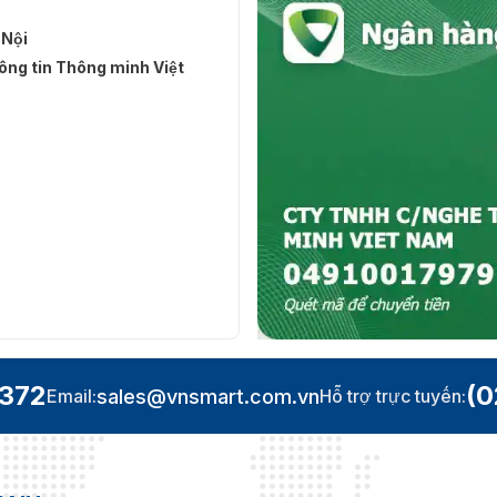
 Nội
ng tin Thông minh Việt
.372
(0
sales@vnsmart.com.vn
Email:
Hỗ trợ trực tuyến: