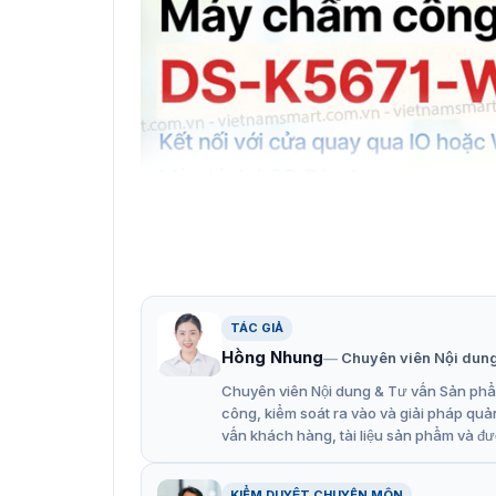
TÁC GIẢ
Hồng Nhung
Chuyên viên Nội dun
Chuyên viên Nội dung & Tư vấn Sản phẩm
công, kiểm soát ra vào và giải pháp quả
vấn khách hàng, tài liệu sản phẩm và đư
Giới thiệu mẫu máy
Tính năng của module nhận dạn
KIỂM DUYỆT CHUYÊN MÔN