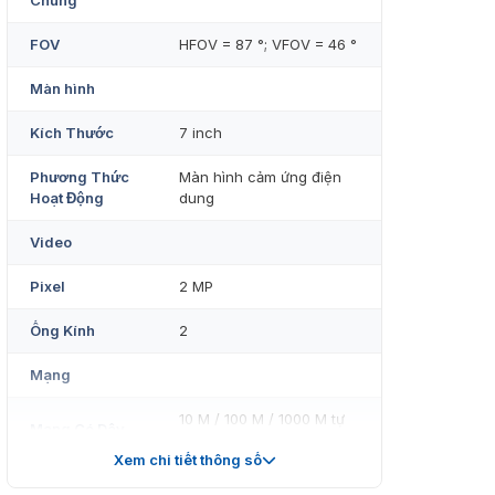
Chung
FOV
HFOV = 87 °; VFOV = 46 °
Màn hình
Kích Thước
7 inch
Phương Thức
Màn hình cảm ứng điện
Hoạt Động
dung
Video
Pixel
2 MP
Ống Kính
2
Mạng
10 M / 100 M / 1000 M tự
Mạng Có Dây
thích ứng
Xem chi tiết thông số
Giao Diện