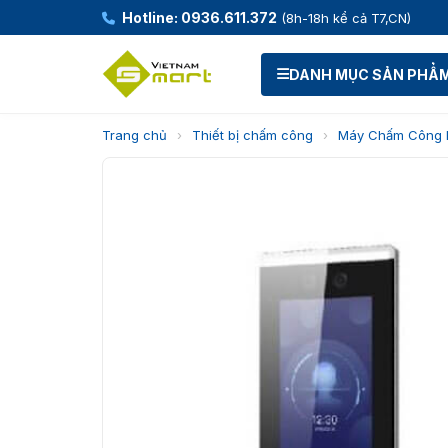
Hotline: 0936.611.372
(8h-18h kể cả T7,CN)
DANH MỤC SẢN PHẨ
Trang chủ
›
Thiết bị chấm công
›
Máy Chấm Công 