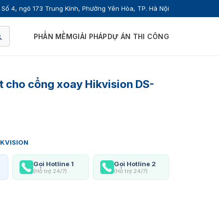
Số 4, ngõ 173 Trung Kính, Phường Yên Hòa, TP. Hà Nội
PHẦN MỀM
GIẢI PHÁP
DỰ ÁN THI CÔNG
 cho cổng xoay Hikvision DS-
IKVISION
Gọi Hotline 1
Gọi Hotline 2
(Hỗ trợ 24/7)
(Hỗ trợ 24/7)