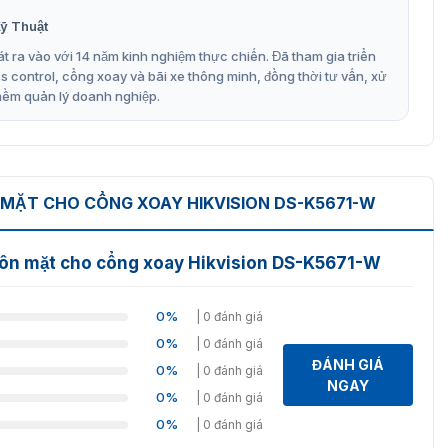
ỹ Thuật
mặt thế hệ mới, được thiết kế với công nghệ sinh trắc
i nhìn dễ dàng lắp đặt không tốn nhiều diện tích để sử
t ra vào với 14 năm kinh nghiệm thực chiến. Đã tham gia triển
kiểm soát doanh nghiệp nhờ các tính năng thông minh
control, cổng xoay và bãi xe thông minh, đồng thời tư vấn, xử
mềm quản lý doanh nghiệp.
hông đeo khẩu trang, thiết bị sẽ nhắc bằng giọng nói và
uôn mặt không đeo khẩu trang, thiết bị sẽ nhắc bằng
MẶT CHO CỔNG XOAY HIKVISION DS-K5671-W
sẽ không thành công.
uôn mặt cho cổng xoay Hikvision DS-K5671-W
 hoặc Wiegand.
0%
| 0 đánh giá
0%
| 0 đánh giá
ĐÁNH GIÁ
0%
| 0 đánh giá
NGAY
0%
| 0 đánh giá
0%
| 0 đánh giá
– 3 m.