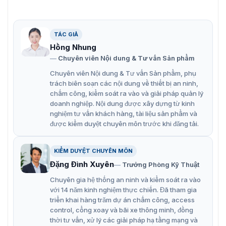
Giới thiệu Nút ấn báo động khẩn cấp DS-PDEB1-EG2-WB
(Single button)
TÁC GIẢ
Với những tính năng hiện đại,
DS-PDEB1-EG2-WB
được
ứng dụng cho mở cửa khẩn cấp, sử dụng cho các hệ
Hồng Nhung
thống kiểm soát ra vào, hệ thống báo cháy. Thiết bị có
Chuyên viên Nội dung & Tư vấn Sản phẩm
thời gian sử dụng pin tiêu chuẩn là 3 năm trong trạng
Chuyên viên Nội dung & Tư vấn Sản phẩm, phụ
thái hoạt động.
trách biên soạn các nội dung về thiết bị an ninh,
chấm công, kiểm soát ra vào và giải pháp quản lý
Đặc điểm của Hikvison DS-PDEB1-EG2-
doanh nghiệp. Nội dung được xây dựng từ kinh
nghiệm tư vấn khách hàng, tài liệu sản phẩm và
WB
được kiểm duyệt chuyên môn trước khi đăng tải.
Hikvision DS-PDEB1-EG2-WB
được sản xuất bằng công
nghệ hiện đại, mang lại những tính năng vượt trội và
KIỂM DUYỆT CHUYÊN MÔN
hiệu suất hoạt động ổn định. Thiết bị sở hữu những đặc
Đặng Đình Xuyên
Trưởng Phòng Kỹ Thuật
điểm nổi bật:
Chuyên gia hệ thống an ninh và kiểm soát ra vào
Nút ấn đơn, cho phép kích hoạt tín hiệu báo động
với 14 năm kinh nghiệm thực chiến. Đã tham gia
khẩn cấp.
triển khai hàng trăm dự án chấm công, access
control, cổng xoay và bãi xe thông minh, đồng
Công nghệ truyền không dây Tri-X, phương thức
thời tư vấn, xử lý các giải pháp hạ tầng mạng và
truyền hai chiều RF.