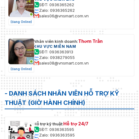
SĐT: 0936365262
Zalo: 0936365262
sales06@vnsmart.com.vn
(Đang Online)
Thơm Trần
Nhân viên kinh doanh:
KHU VỰC MIỀN NAM
SĐT: 0936363913
Zalo: 0938279055
sales08@vnsmart.com.vn
(Đang Online)
- DANH SÁCH NHÂN VIÊN HỖ TRỢ KỸ
THUẬT (GIỜ HÀNH CHÍNH)
Hỗ trợ 24/7
Hỗ trợ kỹ thuật:
SĐT: 0936363595
Zalo: 0936363595