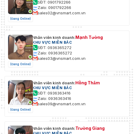
SĐT: 0901792266
Zalo: 0901792266
sales02@vnsmart.com.vn
(Đang Online)
Mạnh Tường
Nhân viên kinh doanh:
KHU VỰC MIỀN BẮC
SĐT: 0936365272
Zalo: 0936365272
sales03@vnsmart.com.vn
(Đang Online)
Hồng Thắm
Nhân viên kinh doanh:
KHU VỰC MIỀN BẮC
SĐT: 0936363416
Zalo: 0936363416
sales09@vnsmart.com.vn
(Đang Online)
Trường Giang
Nhân viên kinh doanh:
KHU VỰC MIỀN BẮC