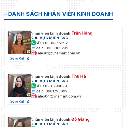
- DANH SÁCH NHÂN VIÊN KINH DOANH
Trần Hồng
Nhân viên kinh doanh:
KHU VỰC MIỀN BẮC
SĐT: 0936365292
Zalo: 0936365292
sales01@vnsmart.com.vn
(Đang Online)
Thu Hà
Nhân viên kinh doanh:
KHU VỰC MIỀN BẮC
SĐT: 0901790099
Zalo: 0901790099
sales04@vnsmart.com.vn
(Đang Online)
Đỗ Giang
Nhân viên kinh doanh:
KHU VỰC MIỀN BẮC