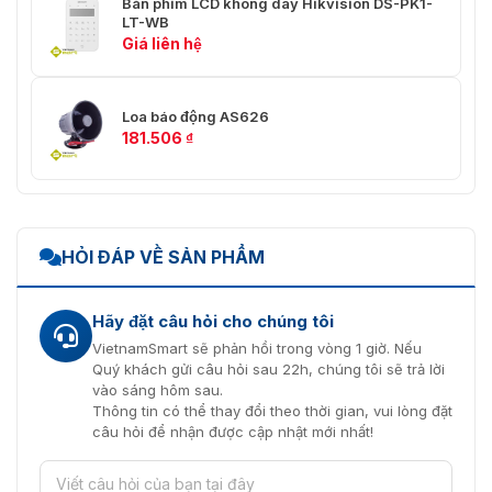
Bàn phím LCD không dây Hikvision DS-PK1-
LT-WB
Giá liên hệ
Loa báo động AS626
181.506
₫
HỎI ĐÁP VỀ SẢN PHẨM
Hãy đặt câu hỏi cho chúng tôi
VietnamSmart sẽ phản hồi trong vòng 1 giờ. Nếu
Quý khách gửi câu hỏi sau 22h, chúng tôi sẽ trả lời
vào sáng hôm sau.
Thông tin có thể thay đổi theo thời gian, vui lòng đặt
câu hỏi để nhận được cập nhật mới nhất!