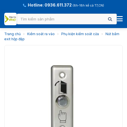
Hotline: 0936.611.372
(8h-18h kể cả T7,CN)
Trang chủ
›
Kiểm soát ra vào
›
Phụ kiện kiểm soát cửa
›
Nút bấm
exit hộp đập