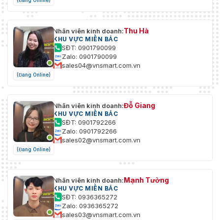
(Đang Online)
Thu Hà
Nhân viên kinh doanh:
KHU VỰC MIỀN BẮC
SĐT: 0901790099
Zalo: 0901790099
sales04@vnsmart.com.vn
(Đang Online)
Đỗ Giang
Nhân viên kinh doanh:
KHU VỰC MIỀN BẮC
SĐT: 0901792266
Zalo: 0901792266
sales02@vnsmart.com.vn
(Đang Online)
Mạnh Tường
Nhân viên kinh doanh:
KHU VỰC MIỀN BẮC
SĐT: 0936365272
Zalo: 0936365272
sales03@vnsmart.com.vn