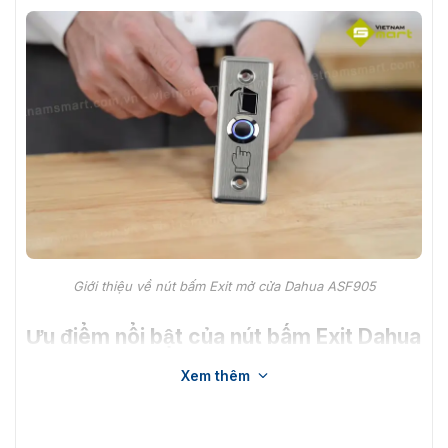
Giới thiệu về nút bấm Exit mở cửa Dahua ASF905
Ưu điểm nổi bật của nút bấm Exit Dahua
ASF905
Xem thêm
Nút bấm Exit mở cửa Dahua ASF905 giúp đảm bảo rằng
mọi người có thể thoát ra nhanh chóng và an toàn trong