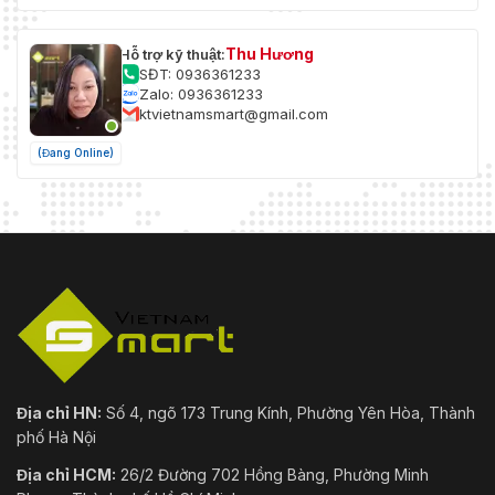
Thu Hương
Hỗ trợ kỹ thuật:
SĐT: 0936361233
Zalo: 0936361233
ktvietnamsmart@gmail.com
(Đang Online)
Địa chỉ HN:
Số 4, ngõ 173 Trung Kính, Phường Yên Hòa, Thành
phố Hà Nội
Địa chỉ HCM:
26/2 Đường 702 Hồng Bàng, Phường Minh