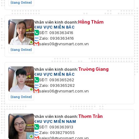
(Đang Online)
Hồng Thắm
Nhân viên kinh doanh:
KHU VỰC MIỀN BẮC
SĐT: 0936363416
Zalo: 0936363416
sales09@vnsmart.com.vn
(Đang Online)
Trường Giang
Nhân viên kinh doanh:
KHU VỰC MIỀN BẮC
SĐT: 0936365262
Zalo: 0936365262
sales06@vnsmart.com.vn
(Đang Online)
Thơm Trần
Nhân viên kinh doanh:
KHU VỰC MIỀN NAM
SĐT: 0936363913
Zalo: 0938279055
sales08@vnsmart.com.vn