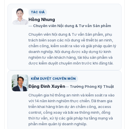
trường hợp khẩn cấp. Nút bấm Exit ASF905 có tính đơn
giản trong thiết kế và dễ dàng bảo trì, vì vậy việc kiểm
tra và bảo trì hệ thống an toàn có thể được thực hiện
TÁC GIẢ
một cách dễ dàng và nhanh chóng.
Hồng Nhung
Chuyên viên Nội dung & Tư vấn Sản phẩm
Thiết kế với mạch chuyên nghiệp, loại bỏ các lỗi cơ
Chuyên viên Nội dung & Tư vấn Sản phẩm, phụ
học có thể xảy ra.
trách biên soạn các nội dung về thiết bị an ninh,
Đã trải qua kiểm tra độ bền 500.000 lần
chấm công, kiểm soát ra vào và giải pháp quản lý
doanh nghiệp. Nội dung được xây dựng từ kinh
Vận hành liên tục 24/24 mà không gặp sự cố, giảm
nghiệm tư vấn khách hàng, tài liệu sản phẩm và
thiểu việc bảo trì và sửa chữa.
được kiểm duyệt chuyên môn trước khi đăng tải.
Chức năng đóng/mở thông thường, linh hoạt và
tương thích với nhiều loại cửa và hệ thống kiểm soát
KIỂM DUYỆT CHUYÊN MÔN
truy cập khác nhau.
Đặng Đình Xuyên
Trưởng Phòng Kỹ Thuật
Đảm bảo tính thống nhất và tương thích tốt giữa các
Chuyên gia hệ thống an ninh và kiểm soát ra vào
với 14 năm kinh nghiệm thực chiến. Đã tham gia
thiết bị trong hệ thống, tương thích với các phụ kiện
triển khai hàng trăm dự án chấm công, access
đã được chỉ định sẵn.
control, cổng xoay và bãi xe thông minh, đồng
thời tư vấn, xử lý các giải pháp hạ tầng mạng và
Nút bấm Exit ASF905 thường được lắp đặt gần các
phần mềm quản lý doanh nghiệp.
cửa thoát hiểm, cửa ra vào chính hoặc trong các khu