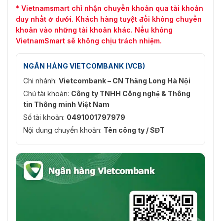
* Vietnamsmart chỉ nhận chuyển khoản qua tài khoản
duy nhất ở dưới. Khách hàng tuyệt đối không chuyển
khoản vào những tài khoản khác. Nếu không
VietnamSmart sẽ không chịu trách nhiệm.
NGÂN HÀNG VIETCOMBANK (VCB)
Chi nhánh:
Vietcombank – CN Thăng Long Hà Nội
Chủ tài khoản:
Công ty TNHH Công nghệ & Thông
tin Thông minh Việt Nam
Số tài khoản:
0491001797979
Nội dung chuyển khoản:
Tên công ty / SĐT