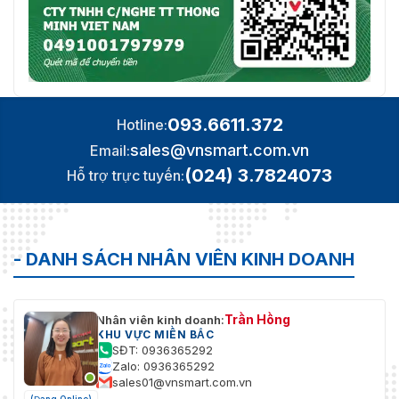
093.6611.372
Hotline:
sales@vnsmart.com.vn
Email:
(024) 3.7824073
Hỗ trợ trực tuyến:
- DANH SÁCH NHÂN VIÊN KINH DOANH
Trần Hồng
Nhân viên kinh doanh:
KHU VỰC MIỀN BẮC
SĐT: 0936365292
Zalo: 0936365292
sales01@vnsmart.com.vn