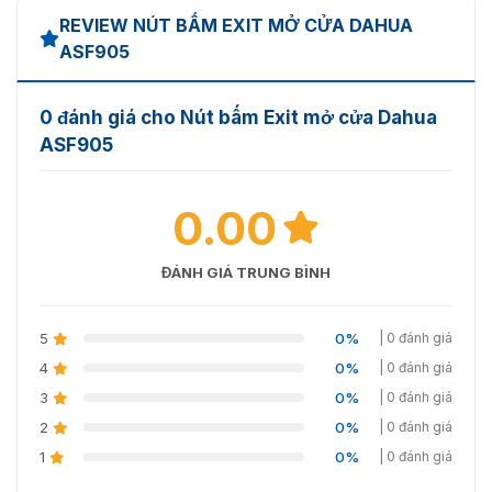
REVIEW NÚT BẤM EXIT MỞ CỬA DAHUA
ASF905
Nút bấm Exit mở cửa Dahua ASF905 chính hãng từ
0 đánh giá cho Nút bấm Exit mở cửa Dahua
VietnamSmart
ASF905
Với đội ngũ nhân viên chuyên nghiệp và tận tâm,
Vietnamsmart sẽ hỗ trợ quý khách lựa chọn được thiết bị
0.00
phù hợp nhất với đơn vị của mình. Gọi ngay
093.6611.372 để giải đáp mọi thắc mắc và báo giá ưu đãi
nút bấm exit ASF905!!!
ĐÁNH GIÁ TRUNG BÌNH
5
0%
| 0 đánh giá
4
0%
| 0 đánh giá
3
0%
| 0 đánh giá
2
0%
| 0 đánh giá
1
0%
| 0 đánh giá