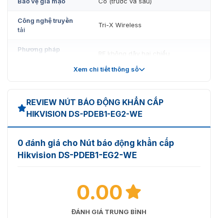
Bảo vệ giả mạo
Có (trước và sau)
Công nghệ truyền
Tri-X Wireless
tải
Phương pháp
RF không dây hai chiều
truyền tải
Xem chi tiết thông số
Tần số truyền tải
868MHz
Bảo mật truyền tải
AES-128 Encryption
REVIEW NÚT BÁO ĐỘNG KHẨN CẤP
HIKVISION DS-PDEB1-EG2-WE
Khoảng cách
1.2 km (không cản trở)
truyền dẫn
0 đánh giá cho Nút báo động khẩn cấp
Hỗ trợ tần số nhảy
Có
Hikvision DS-PDEB1-EG2-WE
Thời gian sử dụng
3 năm (kích hoạt 20 lần/ngày)
pin
0.00
Nguồn cung cấp
Pin (CR2450 x 1)
ĐÁNH GIÁ TRUNG BÌNH
Điện áp tiêu chuẩn
3V