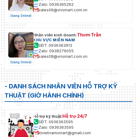
Zalo: 0936365262
sales06@vnsmart.com.vn
(Đang Online)
Thơm Trần
Nhân viên kinh doanh:
KHU VỰC MIỀN NAM
SĐT: 0936363913
Zalo: 0938279055
sales08@vnsmart.com.vn
(Đang Online)
- DANH SÁCH NHÂN VIÊN HỖ TRỢ KỸ
THUẬT (GIỜ HÀNH CHÍNH)
Hỗ trợ 24/7
Hỗ trợ kỹ thuật:
SĐT: 0936363595
Zalo: 0936363595
ktvietnamsmart@gmail.com