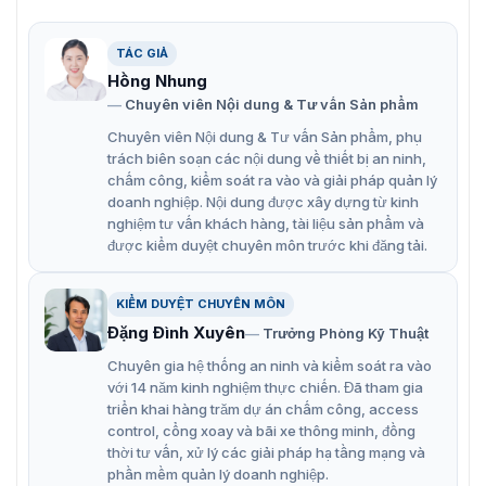
Khả năng truyền tín hiệu lên đến 1.2 km trong không
TÁC GIẢ
gian trống.
Hồng Nhung
Nhiều phương pháp đăng ký như khởi động nguồn, ID
Chuyên viên Nội dung & Tư vấn Sản phẩm
từ xa và mã QR.
Chuyên viên Nội dung & Tư vấn Sản phẩm, phụ
Hoạt động bằng pin CR2450, với thời gian sử dụng
trách biên soạn các nội dung về thiết bị an ninh,
chấm công, kiểm soát ra vào và giải pháp quản lý
lên đến 3 năm trong trạng thái làm việc.
doanh nghiệp. Nội dung được xây dựng từ kinh
nghiệm tư vấn khách hàng, tài liệu sản phẩm và
được kiểm duyệt chuyên môn trước khi đăng tải.
KIỂM DUYỆT CHUYÊN MÔN
Đặng Đình Xuyên
Trưởng Phòng Kỹ Thuật
Chuyên gia hệ thống an ninh và kiểm soát ra vào
với 14 năm kinh nghiệm thực chiến. Đã tham gia
triển khai hàng trăm dự án chấm công, access
control, cổng xoay và bãi xe thông minh, đồng
thời tư vấn, xử lý các giải pháp hạ tầng mạng và
phần mềm quản lý doanh nghiệp.