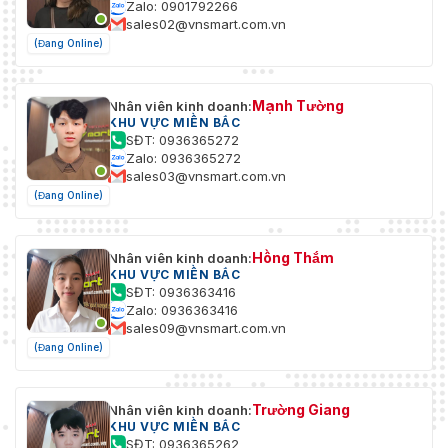
Zalo: 0901792266
sales02@vnsmart.com.vn
(Đang Online)
Mạnh Tường
Nhân viên kinh doanh:
KHU VỰC MIỀN BẮC
SĐT: 0936365272
Zalo: 0936365272
sales03@vnsmart.com.vn
(Đang Online)
Hồng Thắm
Nhân viên kinh doanh:
KHU VỰC MIỀN BẮC
SĐT: 0936363416
Zalo: 0936363416
sales09@vnsmart.com.vn
(Đang Online)
Trường Giang
Nhân viên kinh doanh:
KHU VỰC MIỀN BẮC
SĐT: 0936365262