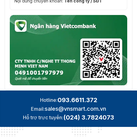
Nội dung chuyển khoản:
Tên công ty / SĐT
093.6611.372
Hotline:
sales@vnsmart.com.vn
Email:
(024) 3.7824073
Hỗ trợ trực tuyến: