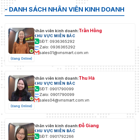
- DANH SÁCH NHÂN VIÊN KINH DOANH
Trần Hồng
Nhân viên kinh doanh:
KHU VỰC MIỀN BẮC
SĐT: 0936365292
Zalo: 0936365292
sales01@vnsmart.com.vn
(Đang Online)
Thu Hà
Nhân viên kinh doanh:
KHU VỰC MIỀN BẮC
SĐT: 0901790099
Zalo: 0901790099
sales04@vnsmart.com.vn
(Đang Online)
Đỗ Giang
Nhân viên kinh doanh:
KHU VỰC MIỀN BẮC
SĐT: 0901792266