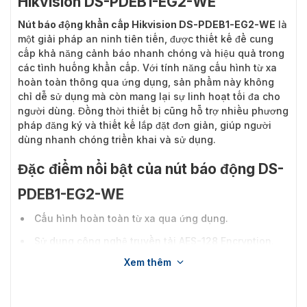
Hikvision DS-PDEB1-EG2-WE
Nút báo động khẩn cấp Hikvision DS-PDEB1-EG2-WE
là
một giải pháp an ninh tiên tiến, được thiết kế để cung
cấp khả năng cảnh báo nhanh chóng và hiệu quả trong
các tình huống khẩn cấp. Với tính năng cấu hình từ xa
hoàn toàn thông qua ứng dụng, sản phẩm này không
chỉ dễ sử dụng mà còn mang lại sự linh hoạt tối đa cho
người dùng. Đồng thời thiết bị cũng hỗ trợ nhiều phương
pháp đăng ký và thiết kế lắp đặt đơn giản, giúp người
dùng nhanh chóng triển khai và sử dụng.
Đặc điểm nổi bật của nút báo động DS-
PDEB1-EG2-WE
Cấu hình hoàn toàn từ xa qua ứng dụng.
Sử dụng công nghệ truyền tải AES-128 Encryption.
Xem thêm
Nhảy tần chống nhiễu để truyền dữ liệu đáng tin cậy.
Tính năng bảo vệ chống giả mạo ở cả mặt trước và
mặt sau.