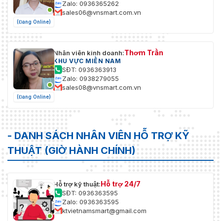
Zalo: 0936365262
sales06@vnsmart.com.vn
(Đang Online)
Thơm Trần
Nhân viên kinh doanh:
KHU VỰC MIỀN NAM
SĐT: 0936363913
Zalo: 0938279055
sales08@vnsmart.com.vn
(Đang Online)
- DANH SÁCH NHÂN VIÊN HỖ TRỢ KỸ
THUẬT (GIỜ HÀNH CHÍNH)
Hỗ trợ 24/7
Hỗ trợ kỹ thuật:
SĐT: 0936363595
Zalo: 0936363595
ktvietnamsmart@gmail.com