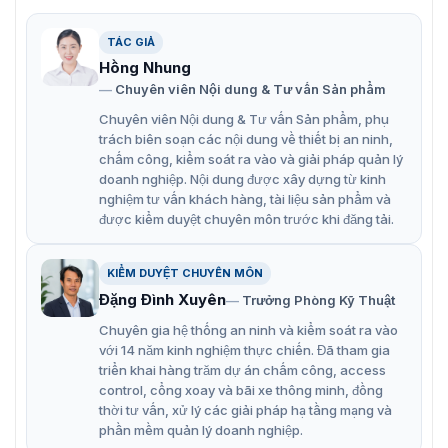
Nút Exit cảm ứng không chạm ZKTeco TLEB-R
TÁC GIẢ
Đặc điểm chính nút Exit cảm ứng
Hồng Nhung
Chuyên viên Nội dung & Tư vấn Sản phẩm
ZKTeco TLEB-R
Chuyên viên Nội dung & Tư vấn Sản phẩm, phụ
ZKTeco TLEB-R có tuổi thọ cao, chịu được môi trường
trách biên soạn các nội dung về thiết bị an ninh,
khắc nghiệt. Sản phẩm có thiết kế nhỏ gọn và trang bị
chấm công, kiểm soát ra vào và giải pháp quản lý
nhiều tính năng nổi bật:
doanh nghiệp. Nội dung được xây dựng từ kinh
nghiệm tư vấn khách hàng, tài liệu sản phẩm và
Hai phương pháp mở cửa cảm ứng hồng ngoại và
được kiểm duyệt chuyên môn trước khi đăng tải.
điều khiển từ xa.
Khoảng cách điều khiển từ xa 1.000cm.
KIỂM DUYỆT CHUYÊN MÔN
Khoảng cách cảm ứng hồng ngoại 10 đến 25 cm.
Đặng Đình Xuyên
Trưởng Phòng Kỹ Thuật
Chuyên gia hệ thống an ninh và kiểm soát ra vào
Kích hoạt chỉ bằng một cái vẫy tay đơn giản, không
với 14 năm kinh nghiệm thực chiến. Đã tham gia
cần phải chạm trực tiếp vào thiết bị.
triển khai hàng trăm dự án chấm công, access
Vật liệu chất lượng cao, có kích thước nhỏ gọn và
control, cổng xoay và bãi xe thông minh, đồng
thời tư vấn, xử lý các giải pháp hạ tầng mạng và
thiết kế tinh tế, phù hợp với nhiều không gian khác
phần mềm quản lý doanh nghiệp.
nhau.