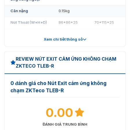
Cân nặng
0.15kg
Nút Thoát (W*H*D)
86*86*25
70*115*25
Bộ điều khiển từ xa
32*57*11
Xem chi tiết thông số
(W*H*D)
MCBF
100.000 lần
REVIEW NÚT EXIT CẢM ỨNG KHÔNG CHẠM
ZKTECO TLEB-R
0 đánh giá cho Nút Exit cảm ứng không
chạm ZKTeco TLEB-R
0.00
ĐÁNH GIÁ TRUNG BÌNH