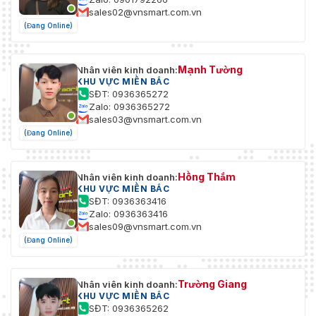
sales02@vnsmart.com.vn
(Đang Online)
Mạnh Tường
Nhân viên kinh doanh:
KHU VỰC MIỀN BẮC
SĐT: 0936365272
Zalo: 0936365272
sales03@vnsmart.com.vn
(Đang Online)
Hồng Thắm
Nhân viên kinh doanh:
KHU VỰC MIỀN BẮC
SĐT: 0936363416
Zalo: 0936363416
sales09@vnsmart.com.vn
(Đang Online)
Trường Giang
Nhân viên kinh doanh:
KHU VỰC MIỀN BẮC
SĐT: 0936365262