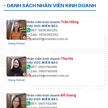
- DANH SÁCH NHÂN VIÊN KINH DOANH
Trần Hồng
Nhân viên kinh doanh:
KHU VỰC MIỀN BẮC
SĐT: 0936365292
Zalo: 0936365292
sales01@vnsmart.com.vn
(Đang Online)
Thu Hà
Nhân viên kinh doanh:
KHU VỰC MIỀN BẮC
SĐT: 0901790099
Zalo: 0901790099
sales04@vnsmart.com.vn
(Đang Online)
Đỗ Giang
Nhân viên kinh doanh:
KHU VỰC MIỀN BẮC
SĐT: 0901792266
Zalo: 0901792266