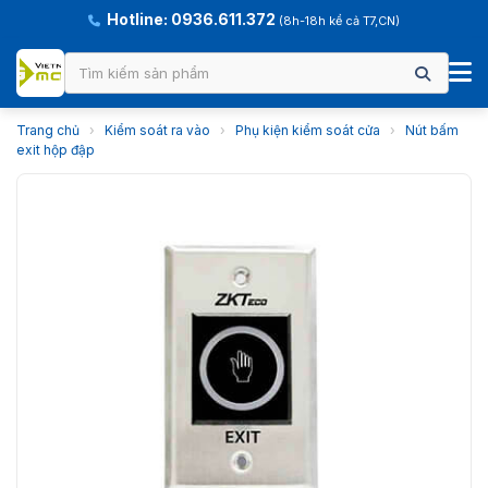
Hotline: 0936.611.372
(8h-18h kể cả T7,CN)
Trang chủ
›
Kiểm soát ra vào
›
Phụ kiện kiểm soát cửa
›
Nút bấm
exit hộp đập