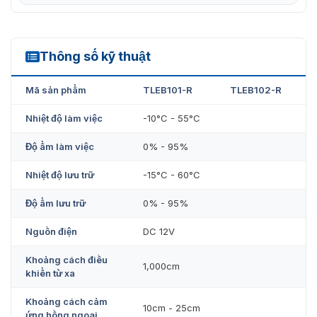
Mua nút Exit không chạm TLEB-R chính
hãng ở đâu?
Thông số kỹ thuật
TLEB-R
VietnamSmart
là địa chỉ uy tín cung cấp các giải pháp
Mã sản phẩm
TLEB101-R
TLEB102-R
kiểm soát ra vào thông minh, trong đó có nút Exit cảm
ứng ZKTeco TLEB-R. Sản phẩm này nổi bật với công
Nhiệt độ làm việc
-10°C - 55°C
nghệ cảm ứng hồng ngoại tiên tiến, mang đến trải
nghiệm mở cửa nhanh chóng. Khi mua hàng tại
Độ ẩm làm việc
0% - 95%
VietnamSmart, khách hàng sẽ được tư vấn kỹ lưỡng để
lựa chọn sản phẩm phù hợp, cùng với dịch vụ lắp đặt
Nhiệt độ lưu trữ
-15°C - 60°C
chuyên nghiệp và chế độ bảo hành hấp dẫn.
Độ ẩm lưu trữ
0% - 95%
Nguồn điện
DC 12V
Khoảng cách điều
1,000cm
khiển từ xa
Khoảng cách cảm
10cm - 25cm
ứng hồng ngoại