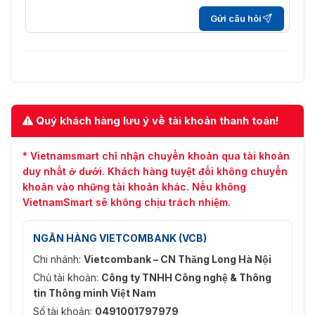
Gửi câu hỏi
1 cổng, thường đóng theo mặc
Kiểm soát khóa
định
Cổng mạng
1 cổng mạng 10/100 Mbps
Báo thức
Quý khách hàng lưu ý về tài khoản thanh toán!
Báo động giả mạo
Đúng
Tổng quan
* Vietnamsmart chỉ nhận chuyển khoản qua tài khoản
duy nhất ở dưới. Khách hàng tuyệt đối không chuyển
Màu sắc ngoại hình
Tấm đen và khung bạc
khoản vào những tài khoản khác. Nếu không
VietnamSmart sẽ không chịu trách nhiệm.
12 VDC, 1 A
Nguồn điện
PoE chuẩn
NGÂN HÀNG VIETCOMBANK (VCB)
Bộ đổi nguồn
Không bắt buộc
Chi nhánh:
Vietcombank – CN Thăng Long Hà Nội
Chủ tài khoản:
Công ty TNHH Công nghệ & Thông
Cài đặt
Lắp đặt bề mặt
tin Thông minh Việt Nam
Chứng nhận
CE
Số tài khoản:
0491001797979