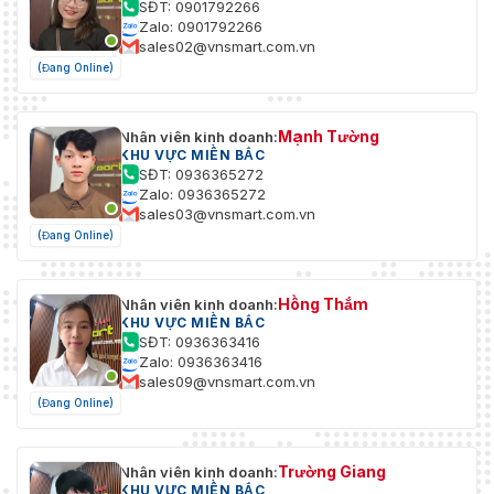
SĐT: 0901792266
Zalo: 0901792266
sales02@vnsmart.com.vn
(Đang Online)
Mạnh Tường
Nhân viên kinh doanh:
KHU VỰC MIỀN BẮC
SĐT: 0936365272
Zalo: 0936365272
sales03@vnsmart.com.vn
(Đang Online)
Hồng Thắm
Nhân viên kinh doanh:
KHU VỰC MIỀN BẮC
SĐT: 0936363416
Zalo: 0936363416
sales09@vnsmart.com.vn
(Đang Online)
Trường Giang
Nhân viên kinh doanh:
KHU VỰC MIỀN BẮC