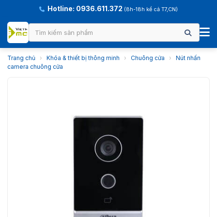
Hotline: 0936.611.372
(8h-18h kể cả T7,CN)
Trang chủ
›
Khóa & thiết bị thông minh
›
Chuông cửa
›
Nút nhấn
camera chuông cửa