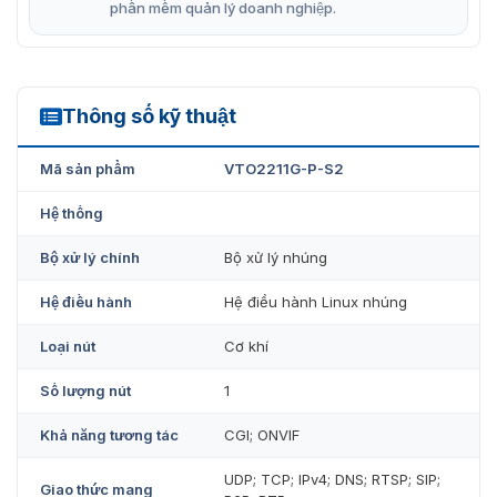
dàng, ngay cả trong điều kiện ánh sáng yếu nhờ tính
phần mềm quản lý doanh nghiệp.
năng hồng ngoại.
Tích hợp micro và loa chất lượng cao, cho phép bạn
giao tiếp trực tiếp với người bên ngoài, dù bạn đang
Thông số kỹ thuật
VTO2211G-P-S2
ở bất kỳ đâu có kết nối internet.
Điều khiển mở khóa cửa từ xa thông qua ứng dụng
Mã sản phẩm
VTO2211G-P-S2
trên điện thoại di động, mang đến sự tiện lợi tối đa.
Hệ thống
Tích hợp chức năng mở khóa bằng thẻ từ, giúp bạn
quản lý việc ra vào nhà một cách an toàn và tiện lợi.
Bộ xử lý chính
Bộ xử lý nhúng
Dung lượng lưu trữ 10000 thẻ.
Hệ điều hành
Hệ điều hành Linux nhúng
Loại nút
Cơ khí
Số lượng nút
1
Khả năng tương tác
CGI; ONVIF
UDP; TCP; IPv4; DNS; RTSP; SIP;
Giao thức mạng