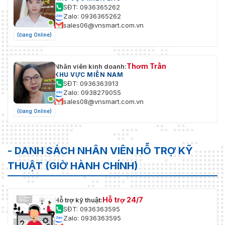
SĐT: 0936365262
Zalo: 0936365262
sales06@vnsmart.com.vn
(Đang Online)
Thơm Trần
Nhân viên kinh doanh:
KHU VỰC MIỀN NAM
SĐT: 0936363913
Zalo: 0938279055
sales08@vnsmart.com.vn
(Đang Online)
- DANH SÁCH NHÂN VIÊN HỖ TRỢ KỸ
THUẬT (GIỜ HÀNH CHÍNH)
Hỗ trợ 24/7
Hỗ trợ kỹ thuật:
SĐT: 0936363595
Zalo: 0936363595