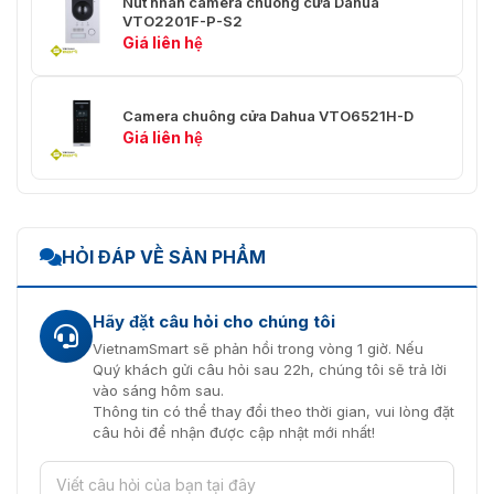
Nút nhấn camera chuông cửa Dahua
Phát hành thẻ tại
Đúng
VTO2201F-P-S2
địa phương
Giá liên hệ
Vật liệu vỏ
PC + Acrylic
Camera chuông cửa Dahua VTO6521H-D
Dung tích
Giá liên hệ
Dung lượng thẻ
10000
Cảng
RS-485
1
HỎI ĐÁP VỀ SẢN PHẨM
Đầu vào báo động
1
Hãy đặt câu hỏi cho chúng tôi
Đầu ra báo động
1
VietnamSmart sẽ phản hồi trong vòng 1 giờ. Nếu
Quý khách gửi câu hỏi sau 22h, chúng tôi sẽ trả lời
Công suất đầu ra
1 cổng, 12 V và 200 mA
vào sáng hôm sau.
Thông tin có thể thay đổi theo thời gian, vui lòng đặt
Nút thoát
1
câu hỏi để nhận được cập nhật mới nhất!
Phát hiện trạng thái
1
cửa