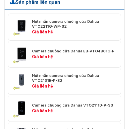
Sản phẩm liên quan
Thẻ; ứng dụng; màn hình trong
Chế độ mở khóa
nhà
Nút nhấn camera chuông cửa Dahua
VTO2211G-WP-S2
Loại thẻ
Thẻ IC
Giá liên hệ
Tự động chụp
Đúng
nhanh
Camera chuông cửa Dahua EB-VTO4801G-P
Giá liên hệ
Có (thẻ SD được lắp vào màn
Rời khỏi Video
hình trong nhà hoặc trạm cửa)
Hỗ trợ thẻ Micro SD (tối đa 256
Nút nhấn camera chuông cửa Dahua
Kho
GB)
VTO2101E-P-S2
Giá liên hệ
Cấu hình Web
Đúng
Hiệu suất
Camera chuông cửa Dahua VTO2111D-P-S3
Giá liên hệ
Khoảng cách đọc
0 cm–4,3 cm (0"–1,69")
thẻ