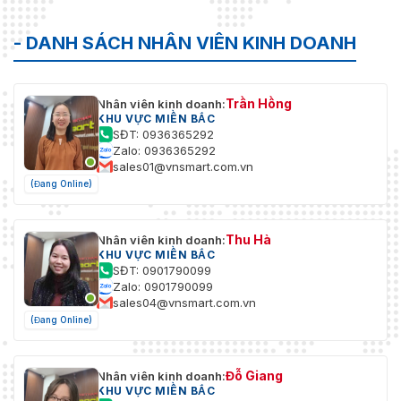
Tổng trọng lượng
510 g (1,12 pound)
- DANH SÁCH NHÂN VIÊN KINH DOANH
Mức độ chống ăn
Bảo vệ cơ bản
mòn
Trần Hồng
Nhân viên kinh doanh:
KHU VỰC MIỀN BẮC
SĐT: 0936365292
Zalo: 0936365292
sales01@vnsmart.com.vn
(Đang Online)
Thu Hà
Nhân viên kinh doanh:
KHU VỰC MIỀN BẮC
SĐT: 0901790099
Zalo: 0901790099
sales04@vnsmart.com.vn
(Đang Online)
Đỗ Giang
Nhân viên kinh doanh:
KHU VỰC MIỀN BẮC