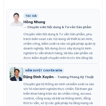
TÁC GIẢ
Hồng Nhung
Nút nhấn camera chuông cửa Dahua VTO2211G-P-S2
Chuyên viên Nội dung & Tư vấn Sản phẩm
Chuyên viên Nội dung & Tư vấn Sản phẩm, phụ
Đặc điểm chính nút nhấn chuông cửa
trách biên soạn các nội dung về thiết bị an ninh,
chấm công, kiểm soát ra vào và giải pháp quản lý
VTO2211G-P-S2
doanh nghiệp. Nội dung được xây dựng từ kinh
nghiệm tư vấn khách hàng, tài liệu sản phẩm và
Dahua VTO2211G-P-S2 là một lựa chọn tuyệt vời, mang
được kiểm duyệt chuyên môn trước khi đăng tải.
đến nhiều tính năng hữu ích và nâng cao an ninh cho
ngôi nhà của bạn. Sản phẩm không chỉ là một chiếc
chuông cửa thông thường mà còn là một camera quan
KIỂM DUYỆT CHUYÊN MÔN
sát nhỏ gọn, được tích hợp ngay tại cửa ra vào.
Đặng Đình Xuyên
Trưởng Phòng Kỹ Thuật
Mở khóa bằng thẻ, mở khóa trên màn hình trong nhà
Chuyên gia hệ thống an ninh và kiểm soát ra vào
và mở khóa từ xa thông qua Ứng dụng.
với 14 năm kinh nghiệm thực chiến. Đã tham gia
triển khai hàng trăm dự án chấm công, access
Camera độ phân giải cao cung cấp hình ảnh rõ nét,
control, cổng xoay và bãi xe thông minh, đồng
giúp bạn nhận diện khách đến thăm một cách dễ
thời tư vấn, xử lý các giải pháp hạ tầng mạng và