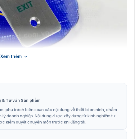
Xem thêm
 cửa DS-K7P02 lắp đặt dễ dàng
exit mở cửa khẩn cấp DS-K7P02
ền bỉ và độ tin cậy vượt trội với các tính năng kỹ thuật
g & Tư vấn Sản phẩm
, phụ trách biên soạn các nội dung về thiết bị an ninh, chấm
p nhiều không gian lắp đặt.
n lý doanh nghiệp. Nội dung được xây dựng từ kinh nghiệm tư
 bền và chống mài mòn.
ợc kiểm duyệt chuyên môn trước khi đăng tải.
 dụng ổn định lâu dài.