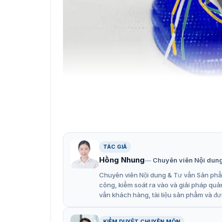
Nút bấm exit mở
Tính năng nổi bật của nút bấm 
TÁC GIẢ
Hikvision DS-K7P02 được đánh giá cao nhờ sự b
Hồng Nhung
Chuyên viên Nội dun
sau:
Chuyên viên Nội dung & Tư vấn Sản phẩm
Nút nhấn mở cửa thiết kế nhỏ gọn, phù hợ
công, kiểm soát ra vào và giải pháp quả
Chất liệu hợp kim nhôm phun cát, tăng độ
vấn khách hàng, tài liệu sản phẩm và đư
Nút bấm kim loại cao cấp, độ nhạy cao, sử
KIỂM DUYỆT CHUYÊN MÔN