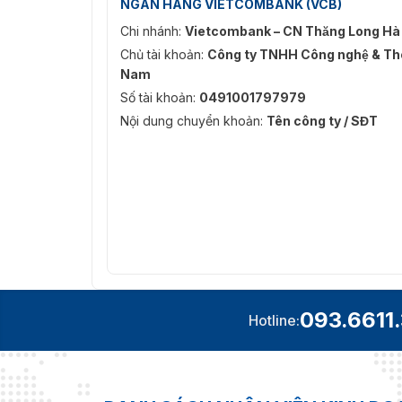
NGÂN HÀNG VIETCOMBANK (VCB)
Chi nhánh:
Vietcombank – CN Thăng Long Hà
Chủ tài khoản:
Công ty TNHH Công nghệ & Thô
Nam
Số tài khoản:
0491001797979
Nội dung chuyển khoản:
Tên công ty / SĐT
093.6611
Hotline: