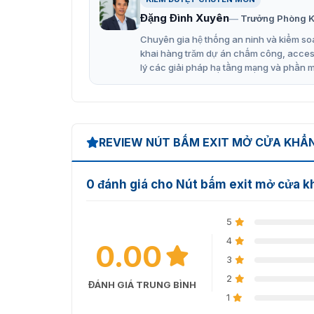
Hỗ trợ nguồn tối đa 36VDC 3A, tương thíc
Đặng Đình Xuyên
Trưởng Phòng K
Tích hợp ngõ ra NO NC COM, dễ dàng kết nố
Chuyên gia hệ thống an ninh và kiểm soá
Độ bền cao với 500.000 lần nhấn, đảm bảo
khai hàng trăm dự án chấm công, access 
lý các giải pháp hạ tầng mạng và phần 
Phù hợp lắp đặt cho khung cửa rỗng và hộ
Ứng dụng rộng rãi trong hệ thống kiểm soá
Đặt mua nút bấm DS-K7P02 chín
REVIEW NÚT BẤM EXIT MỞ CỬA KHẨN
Nút nhấn khẩn cấp Hikvision DS-K7P02 là giả
VietnamSmart
. Hiện sản phẩm nút exit mở cử
0 đánh giá cho Nút bấm exit mở cửa 
mọi nơi, mang lại sự an tâm và nâng cao mức 
Liên hệ VietnamSmart ngay hôm nay để được tư
5
hotline
0936.611.372
.
4
0.00
3
2
ĐÁNH GIÁ TRUNG BÌNH
1