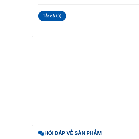
Tất cả (0)
HỎI ĐÁP VỀ SẢN PHẨM