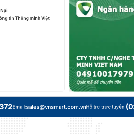
 Nội
ng tin Thông minh Việt
.372
(0
sales@vnsmart.com.vn
Email:
Hỗ trợ trực tuyến: