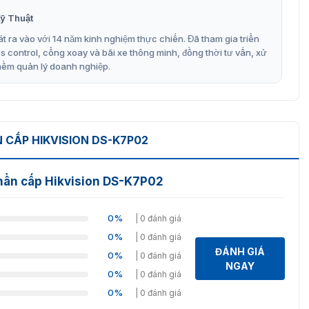
h nhiều hệ thống khóa cửa.
ỹ Thuật
i thiết bị kiểm soát.
t ra vào với 14 năm kinh nghiệm thực chiến. Đã tham gia triển
 hiệu suất sử dụng.
control, cổng xoay và bãi xe thông minh, đồng thời tư vấn, xử
mềm quản lý doanh nghiệp.
p điện âm tường.
t ra vào, cửa tự động, khóa điện.
h hãng tại VietnamSmart
 CẤP HIKVISION DS-K7P02
i pháp an toàn đáng tin cậy được cung cấp bởi
a này đã và đang được công ty ứng dụng và lắp đặt ở khắp
khẩn cấp Hikvision DS-K7P02
độ an ninh cho không gian sống của bạn !!!
 vấn về thiết bị an ninh và phụ kiện nói chung qua
0%
| 0 đánh giá
0%
| 0 đánh giá
ĐÁNH GIÁ
0%
| 0 đánh giá
NGAY
0%
| 0 đánh giá
0%
| 0 đánh giá