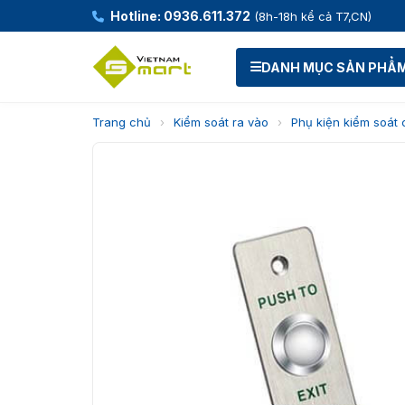
Hotline: 0936.611.372
(8h-18h kể cả T7,CN)
DANH MỤC SẢN PHẨ
Trang chủ
›
Kiểm soát ra vào
›
Phụ kiện kiểm soát