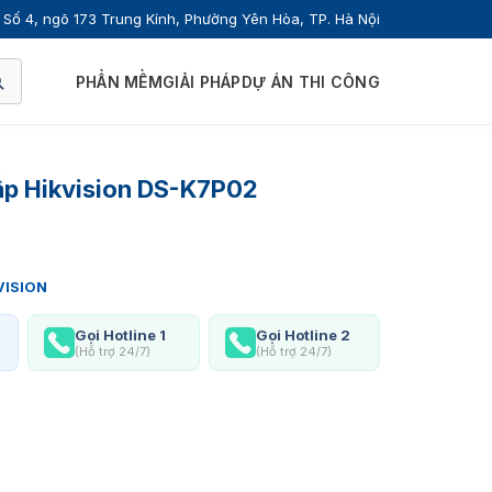
Số 4, ngõ 173 Trung Kính, Phường Yên Hòa, TP. Hà Nội
PHẦN MỀM
GIẢI PHÁP
DỰ ÁN THI CÔNG
ấp Hikvision DS-K7P02
VISION
Gọi Hotline 1
Gọi Hotline 2
(Hỗ trợ 24/7)
(Hỗ trợ 24/7)