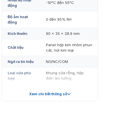
Nhiệt độ hoạt
-10°C đến 55°C
động
Độ ẩm hoạt
0 đến 95% RH
động
Kích thước
90 × 35 × 28.9 mm
Panel hợp kim nhôm phun
Chất liệu
cát, nút kim loại
Ngõ ra tín hiệu
NO/NC/COM
Loại cửa phù
Khung cửa rỗng, hộp
hợp
điện âm tường
Đã vượt qua 500.000 lần
Độ bền
Xem chi tiết thông số
kiểm tra độ bền