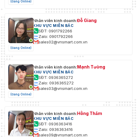
(Đang Online)
Đỗ Giang
Nhân viên kinh doanh:
KHU VỰC MIỀN BẮC
SĐT: 0901792266
Zalo: 0901792266
sales02@vnsmart.com.vn
(Đang Online)
Mạnh Tường
Nhân viên kinh doanh:
KHU VỰC MIỀN BẮC
SĐT: 0936365272
Zalo: 0936365272
sales03@vnsmart.com.vn
(Đang Online)
Hồng Thắm
Nhân viên kinh doanh:
KHU VỰC MIỀN BẮC
SĐT: 0936363416
Zalo: 0936363416
sales09@vnsmart.com.vn