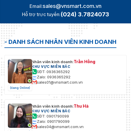
sales@vnsmart.com.vn
Email:
(024) 3.7824073
Hỗ trợ trực tuyến:
- DANH SÁCH NHÂN VIÊN KINH DOANH
Trần Hồng
Nhân viên kinh doanh:
KHU VỰC MIỀN BẮC
SĐT: 0936365292
Zalo: 0936365292
sales01@vnsmart.com.vn
(Đang Online)
Thu Hà
Nhân viên kinh doanh:
KHU VỰC MIỀN BẮC
SĐT: 0901790099
Zalo: 0901790099
sales04@vnsmart.com.vn