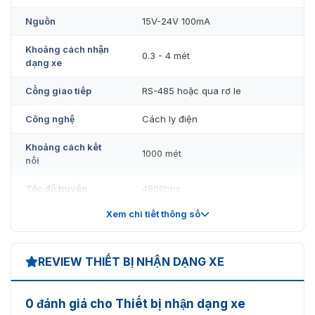
Nguồn
15V-24V 100mA
Khoảng cách nhận
0.3 - 4 mét
dạng xe
Cổng giao tiếp
RS-485 hoặc qua rơ le
Công nghệ
Cách ly điện
Khoảng cách kết
1000 mét
nối
Tốc độ truyền
4800bps
Xem chi tiết thông số
Môi trường nhiệt độ
-20ºC đến 80ºC
REVIEW THIẾT BỊ NHẬN DẠNG XE
0 đánh giá cho Thiết bị nhận dạng xe