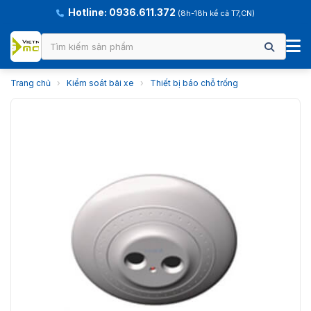
Hotline: 0936.611.372
(8h-18h kể cả T7,CN)
Trang chủ
›
Kiểm soát bãi xe
›
Thiết bị báo chỗ trống