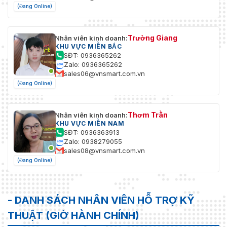
(Đang Online)
Trường Giang
Nhân viên kinh doanh:
KHU VỰC MIỀN BẮC
SĐT: 0936365262
Zalo: 0936365262
sales06@vnsmart.com.vn
(Đang Online)
Thơm Trần
Nhân viên kinh doanh:
KHU VỰC MIỀN NAM
SĐT: 0936363913
Zalo: 0938279055
sales08@vnsmart.com.vn
(Đang Online)
- DANH SÁCH NHÂN VIÊN HỖ TRỢ KỸ
THUẬT (GIỜ HÀNH CHÍNH)