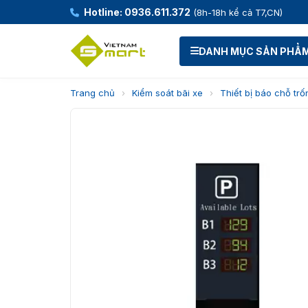
Hotline: 0936.611.372
(8h-18h kể cả T7,CN)
DANH MỤC SẢN PHẨ
Trang chủ
›
Kiểm soát bãi xe
›
Thiết bị báo chỗ trố