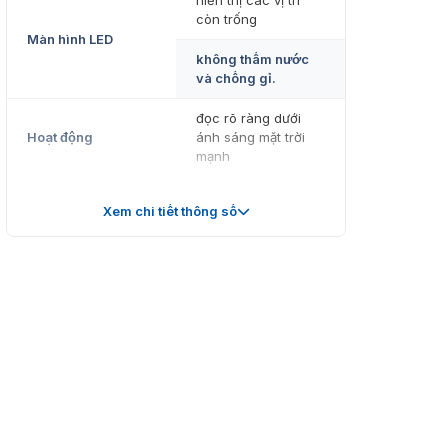
hiển thị các vị trì
còn trống
Màn hình LED
không thấm nước
và chống gỉ.
đọc rõ ràng dưới
Hoạt động
ánh sáng mặt trời
mạnh
vị trí chính của lối ra
Lắp đặt
Xem chi tiết thông số
vào bãi gửi xe