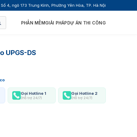
Số 4, ngõ 173 Trung Kính, Phường Yên Hòa, TP. Hà Nội
PHẦN MỀM
GIẢI PHÁP
DỰ ÁN THI CÔNG
eco UPGS-DS
co
Gọi Hotline 1
Gọi Hotline 2
(Hỗ trợ 24/7)
(Hỗ trợ 24/7)