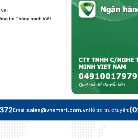
 Nội
ng tin Thông minh Việt
.372
(0
sales@vnsmart.com.vn
Email:
Hỗ trợ trực tuyến: