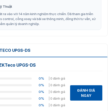
ỹ Thuật
t ra vào với 14 năm kinh nghiệm thực chiến. Đã tham gia triển
control, cổng xoay và bãi xe thông minh, đồng thời tư vấn, xử
mềm quản lý doanh nghiệp.
hiển thị ZKTeco UPGS-DS
KTECO UPGS-DS
ợc VietnamSmart cung cấp chính hãng trên thị trường.
 ZKTEco. Nên đảm bảo về chất lượng cùng giá thành tốt
nh rõ ràng 12 tháng. Mọi thắc mắc về sản phẩm, liên hệ
g ZKTeco UPGS-DS
0%
| 0 đánh giá
0%
| 0 đánh giá
ĐÁNH GIÁ
0%
| 0 đánh giá
NGAY
0%
| 0 đánh giá
0%
| 0 đánh giá