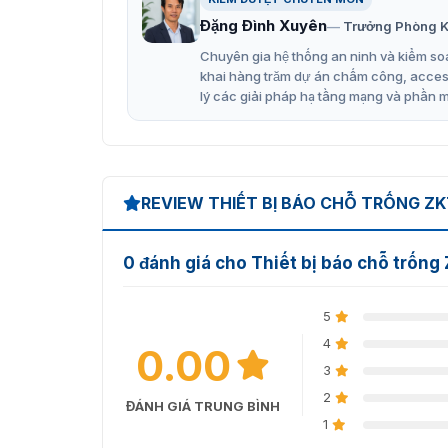
Đặng Đình Xuyên
Trưởng Phòng K
Chuyên gia hệ thống an ninh và kiểm soá
khai hàng trăm dự án chấm công, access 
lý các giải pháp hạ tầng mạng và phần 
Bảng LED 
REVIEW THIẾT BỊ BÁO CHỖ TRỐNG Z
Hiện thiết bị báo chỗ trống UPGS-DS đang đư
Thiết bị được nhập trực tiếp từ nhà sản xuất
nhất. Hơn hết, sản phẩm còn có chế độ bảo hà
0 đánh giá cho Thiết bị báo chỗ trốn
ngay với chúng tôi để nhận thêm tư vấn.
5
4
0.00
3
2
ĐÁNH GIÁ TRUNG BÌNH
1