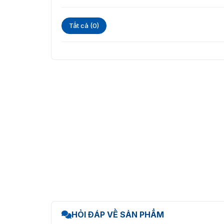
Tất cả (0)
HỎI ĐÁP VỀ SẢN PHẨM