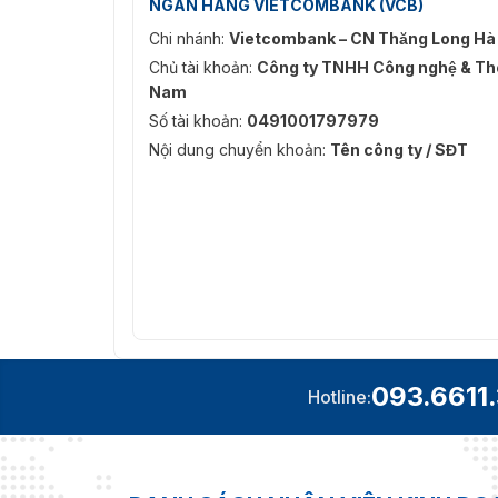
NGÂN HÀNG VIETCOMBANK (VCB)
Chi nhánh:
Vietcombank – CN Thăng Long Hà
Chủ tài khoản:
Công ty TNHH Công nghệ & Thô
Nam
Số tài khoản:
0491001797979
Nội dung chuyển khoản:
Tên công ty / SĐT
093.6611
Hotline: