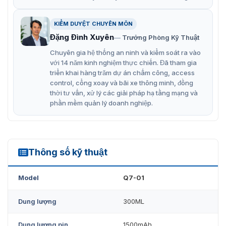
Bảng điều khiển cảm ứng
KIỂM DUYỆT CHUYÊN MÔN
Nó có thể chứa cồn, chất khử trùng, nước và các
Đặng Đình Xuyên
Trưởng Phòng Kỹ Thuật
chất lỏng khác.
Chuyên gia hệ thống an ninh và kiểm soát ra vào
Sử dụng dễ dàng và tiện lợi
với 14 năm kinh nghiệm thực chiến. Đã tham gia
Thiết bị sử dụng pin lithium 1500mAh có thể sạc lại
triển khai hàng trăm dự án chấm công, access
control, cổng xoay và bãi xe thông minh, đồng
nhiều lần. Thời gian sạc 2 giờ, thời gian sử dụng liên
thời tư vấn, xử lý các giải pháp hạ tầng mạng và
tục 3 giờ.
phần mềm quản lý doanh nghiệp.
Khoảng cách phun có thể điều chỉnh từ 1,5 đến 2 m.
Được chế tạo bằng chất liệu nhựa chống ăn mòn mới,
có độ bền cao.
Thông số kỹ thuật
Q7-01
Súng phun khử khuẩn cầm tay Blitzblue NM01S có khả
năng tiêu diệt nhanh chóng các loại virus, vi khuẩn.
Model
Q7-01
Chúng thích hợp với hầu hết các loại chất khử trùng,
được trang bị 6 ánh sáng xanh mạnh mẽ giúp khử trùng
Dung lượng
300ML
tốt hơn. Thiết bị được thiết kế không dây, sử dụng pin,
tiện lợi cho việc cầm tay. Chính vì thế chúng được xem là
Dung lượng pin
1500mAh