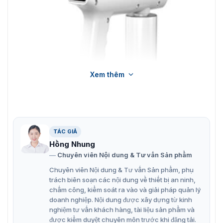
Xem thêm
TÁC GIẢ
Hồng Nhung
Chuyên viên Nội dung & Tư vấn Sản phẩm
Súng xịt khuẩn nano Blitzblue Q7-01
Chuyên viên Nội dung & Tư vấn Sản phẩm, phụ
Tính năng chính của súng khử khuẩn
trách biên soạn các nội dung về thiết bị an ninh,
chấm công, kiểm soát ra vào và giải pháp quản lý
không dây Blitzblue Q7-01
doanh nghiệp. Nội dung được xây dựng từ kinh
nghiệm tư vấn khách hàng, tài liệu sản phẩm và
Dung tích 300ML
được kiểm duyệt chuyên môn trước khi đăng tải.