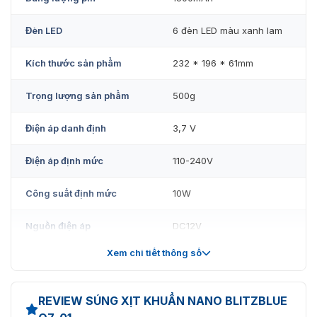
giải pháp hiệu quả để ứng phó với đại dịch COVID 19
hiện nay.
Đèn LED
6 đèn LED màu xanh lam
Hình ảnh thực tế của súng phun nano Blitzblue
Kích thước sản phẩm
232 * 196 * 61mm
NM01S
Trọng lượng sản phẩm
500g
Điện áp danh định
3,7 V
Điện áp định mức
110-240V
Công suất định mức
10W
Nguồn điện áp
DC12V
Xem chi tiết thông số
Thời gian sạc
2 giờ
Thời gian sử dụng
3 giờ
Cận cảnh súng phun khử trùng cầm tay Blitzblue Q7-01
REVIEW SÚNG XỊT KHUẨN NANO BLITZBLUE