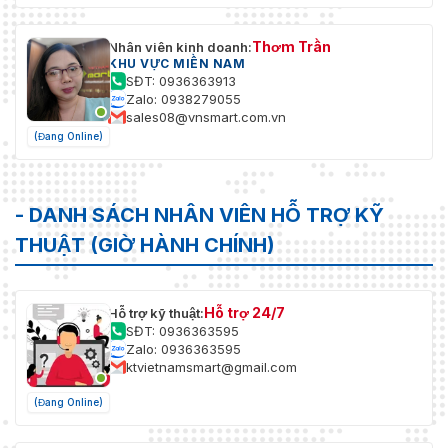
Thơm Trần
Nhân viên kinh doanh:
KHU VỰC MIỀN NAM
SĐT: 0936363913
Zalo: 0938279055
sales08@vnsmart.com.vn
(Đang Online)
- DANH SÁCH NHÂN VIÊN HỖ TRỢ KỸ
THUẬT (GIỜ HÀNH CHÍNH)
Hỗ trợ 24/7
Hỗ trợ kỹ thuật:
SĐT: 0936363595
Zalo: 0936363595
ktvietnamsmart@gmail.com
(Đang Online)