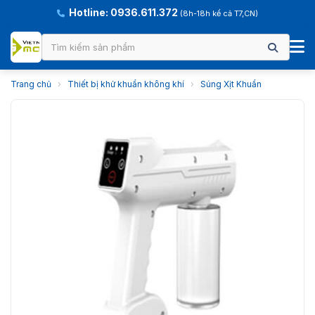
Hotline: 0936.611.372
(8h-18h kể cả T7,CN)
Trang chủ
›
Thiết bị khử khuẩn không khí
›
Súng Xịt Khuẩn