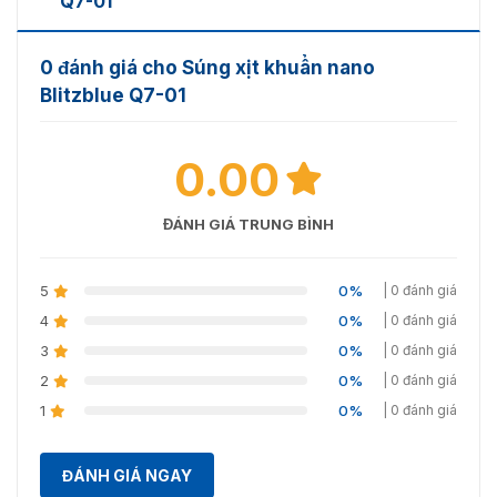
Q7-01
Phạm vi
2m
0 đánh giá cho Súng xịt khuẩn nano
Blitzblue Q7-01
0.00
ĐÁNH GIÁ TRUNG BÌNH
5
0%
| 0 đánh giá
Model Q701 được trang bị màn hình cảm ứng để điều khiển tiện
4
0%
| 0 đánh giá
lợi
3
0%
| 0 đánh giá
2
0%
| 0 đánh giá
1
0%
| 0 đánh giá
ĐÁNH GIÁ NGAY