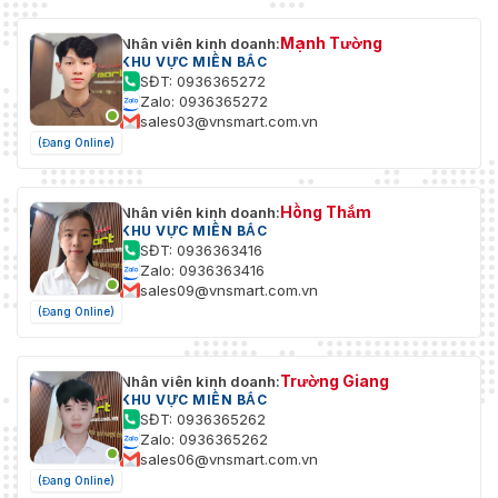
Mạnh Tường
Nhân viên kinh doanh:
KHU VỰC MIỀN BẮC
SĐT: 0936365272
Zalo: 0936365272
sales03@vnsmart.com.vn
(Đang Online)
Hồng Thắm
Nhân viên kinh doanh:
KHU VỰC MIỀN BẮC
SĐT: 0936363416
Zalo: 0936363416
sales09@vnsmart.com.vn
(Đang Online)
Trường Giang
Nhân viên kinh doanh:
KHU VỰC MIỀN BẮC
SĐT: 0936365262
Zalo: 0936365262
sales06@vnsmart.com.vn
(Đang Online)