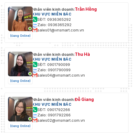
Trần Hồng
Nhân viên kinh doanh:
KHU VỰC MIỀN BẮC
SĐT: 0936365292
Zalo: 0936365292
sales01@vnsmart.com.vn
(Đang Online)
Thu Hà
Nhân viên kinh doanh:
KHU VỰC MIỀN BẮC
SĐT: 0901790099
Zalo: 0901790099
sales04@vnsmart.com.vn
(Đang Online)
Đỗ Giang
Nhân viên kinh doanh:
KHU VỰC MIỀN BẮC
SĐT: 0901792266
Zalo: 0901792266
sales02@vnsmart.com.vn
(Đang Online)