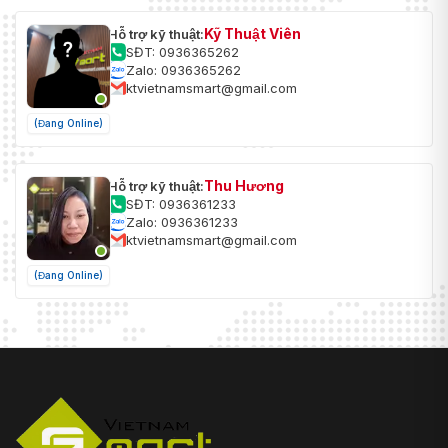
Kỹ Thuật Viên
Hỗ trợ kỹ thuật:
SĐT: 0936365262
Zalo: 0936365262
ktvietnamsmart@gmail.com
(Đang Online)
Thu Hương
Hỗ trợ kỹ thuật:
SĐT: 0936361233
Zalo: 0936361233
ktvietnamsmart@gmail.com
(Đang Online)