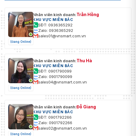
Trần Hồng
Nhân viên kinh doanh:
KHU VỰC MIỀN BẮC
SĐT: 0936365292
Zalo: 0936365292
sales01@vnsmart.com.vn
(Đang Online)
Thu Hà
Nhân viên kinh doanh:
KHU VỰC MIỀN BẮC
SĐT: 0901790099
Zalo: 0901790099
sales04@vnsmart.com.vn
(Đang Online)
Đỗ Giang
Nhân viên kinh doanh:
KHU VỰC MIỀN BẮC
SĐT: 0901792266
Zalo: 0901792266
sales02@vnsmart.com.vn
(Đang Online)