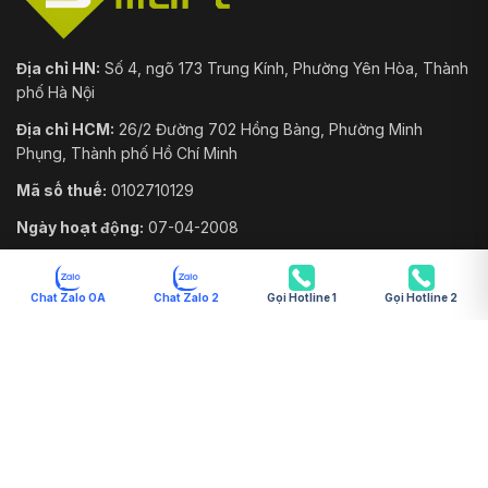
Địa chỉ HN:
Số 4, ngõ 173 Trung Kính, Phường Yên Hòa, Thành
phố Hà Nội
Địa chỉ HCM:
26/2 Đường 702 Hồng Bàng, Phường Minh
Phụng, Thành phố Hồ Chí Minh
Mã số thuế:
0102710129
Ngày hoạt động:
07-04-2008
Chat Zalo OA
Chat Zalo 2
Gọi Hotline 1
Gọi Hotline 2
TƯ VẤN BÁN HÀNG
093.6611.372
Tư vấn online 8:00 - 18:30
Zalo OA
Nhận tư vấn ngay
sales@vnsmart.com.vn