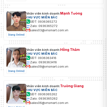
Mạnh Tường
Nhân viên kinh doanh:
KHU VỰC MIỀN BẮC
SĐT: 0936365272
Zalo: 0936365272
sales03@vnsmart.com.vn
(Đang Online)
Hồng Thắm
Nhân viên kinh doanh:
KHU VỰC MIỀN BẮC
SĐT: 0936363416
Zalo: 0936363416
sales09@vnsmart.com.vn
(Đang Online)
Trường Giang
Nhân viên kinh doanh:
KHU VỰC MIỀN BẮC
SĐT: 0936365262
Zalo: 0936365262
sales06@vnsmart.com.vn