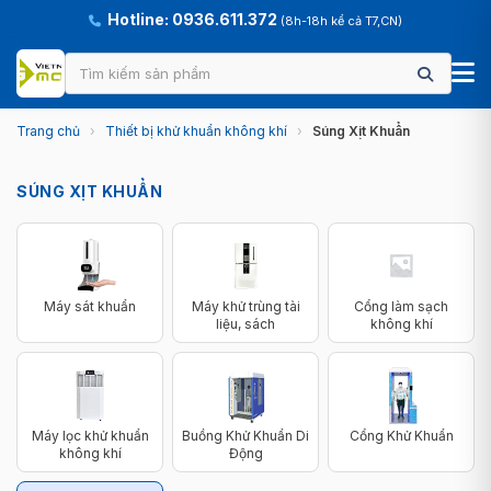
Hotline: 0936.611.372
(8h-18h kể cả T7,CN)
Trang chủ
›
Thiết bị khử khuẩn không khí
›
Súng Xịt Khuẩn
SÚNG XỊT KHUẨN
Máy sát khuẩn
Máy khử trùng tài
Cổng làm sạch
liệu, sách
không khí
Máy lọc khử khuẩn
Buồng Khử Khuẩn Di
Cổng Khử Khuẩn
không khí
Động