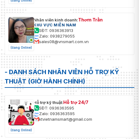
(Đang Online)
Thơm Trần
Nhân viên kinh doanh:
KHU VỰC MIỀN NAM
SĐT: 0936363913
Zalo: 0938279055
sales08@vnsmart.com.vn
(Đang Online)
- DANH SÁCH NHÂN VIÊN HỖ TRỢ KỸ
THUẬT (GIỜ HÀNH CHÍNH)
Hỗ trợ 24/7
Hỗ trợ kỹ thuật:
SĐT: 0936363595
Zalo: 0936363595
ktvietnamsmart@gmail.com
(Đang Online)