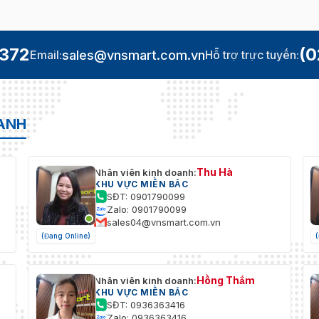
.372
(0
sales@vnsmart.com.vn
Email:
Hỗ trợ trực tuyến:
OANH
Thu Hà
Nhân viên kinh doanh:
KHU VỰC MIỀN BẮC
SĐT: 0901790099
Zalo: 0901790099
sales04@vnsmart.com.vn
(Đang Online)
Hồng Thắm
Nhân viên kinh doanh:
KHU VỰC MIỀN BẮC
SĐT: 0936363416
Zalo: 0936363416