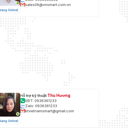
sales06@vnsmart.com.vn
(Đang Online)
Thu Hương
Hỗ trợ kỹ thuật:
SĐT: 0936361233
Zalo: 0936361233
ktvietnamsmart@gmail.com
(Đang Online)