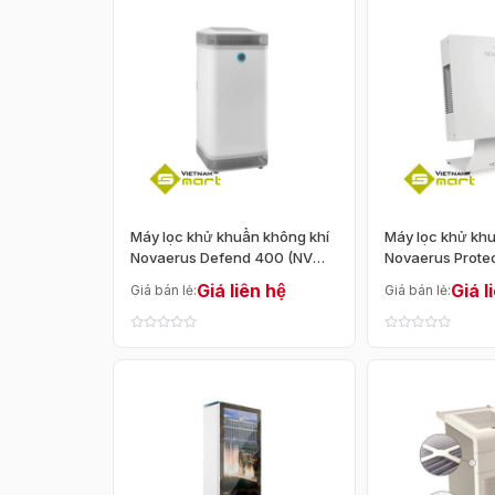
Khoảng giá
Dưới 1 triệu
1 - 3 triệu
3 - 5 triệu
5 - 10 tr
—
Máy lọc khử khuẩn không khí
Máy lọc khử khu
Loại sản phẩm
Novaerus Defend 400 (NV
Novaerus Prote
400)
900)
Giá liên hệ
Giá l
Giá bán lẻ:
Giá bán lẻ:
Máy sát khuẩn
Máy khử trùng tài liệu, 
Cổng làm sạch không khí
Máy lọc khử 
Buồng Khử Khuẩn Di Động
Cổng Khử K