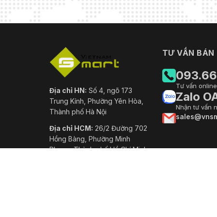
TƯ VẤN BÁN
093.66
Tư vấn online
Địa chỉ HN:
Số 4, ngõ 173
Zalo O
Trung Kính, Phường Yên Hòa,
Nhận tư vấn 
Thành phố Hà Nội
sales@vnsm
Địa chỉ HCM:
26/2 Đường 702
Hồng Bàng, Phường Minh
Phụng, Thành phố Hồ Chí Minh
Mã số thuế:
0102710129
Ngày hoạt động:
07-04-2008