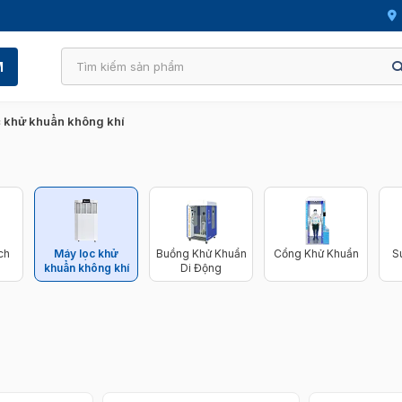
M
 khử khuẩn không khí
ch
Máy lọc khử
Buồng Khử Khuẩn
Cổng Khử Khuẩn
S
khuẩn không khí
Di Động