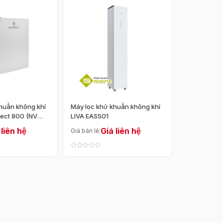
Đóng
huẩn không khí
Máy lọc khử khuẩn không khí
tect 800 (NV
LIVA EAS501
 liên hệ
Giá liên hệ
Giá bán lẻ:
Giá giảm dần
Mới cập nhật
Bán chạy