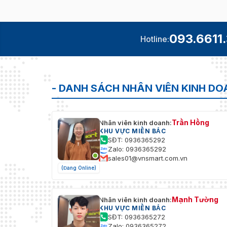
093.6611
Hotline:
- DANH SÁCH NHÂN VIÊN KINH D
Trần Hồng
Nhân viên kinh doanh:
KHU VỰC MIỀN BẮC
SĐT: 0936365292
Zalo: 0936365292
sales01@vnsmart.com.vn
(Đang Online)
Mạnh Tường
Nhân viên kinh doanh:
KHU VỰC MIỀN BẮC
SĐT: 0936365272
Zalo: 0936365272