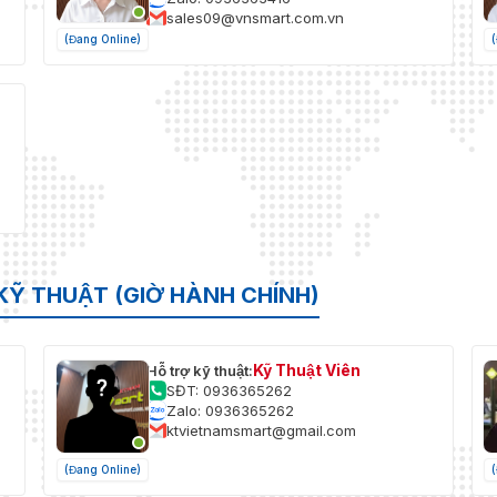
sales09@vnsmart.com.vn
(Đang Online)
KỸ THUẬT (GIỜ HÀNH CHÍNH)
Kỹ Thuật Viên
Hỗ trợ kỹ thuật:
SĐT: 0936365262
Zalo: 0936365262
ktvietnamsmart@gmail.com
(Đang Online)