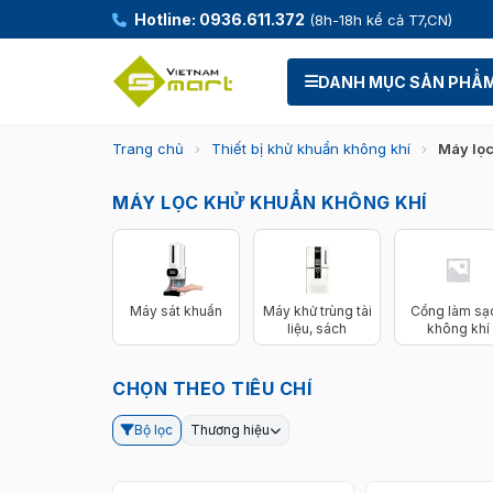
Hotline: 0936.611.372
(8h-18h kể cả T7,CN)
DANH MỤC SẢN PHẨ
Trang chủ
›
Thiết bị khử khuẩn không khí
›
Máy lọc
MÁY LỌC KHỬ KHUẨN KHÔNG KHÍ
Máy sát khuẩn
Máy khử trùng tài
Cổng làm sạ
liệu, sách
không khí
CHỌN THEO TIÊU CHÍ
Bộ lọc
Thương hiệu