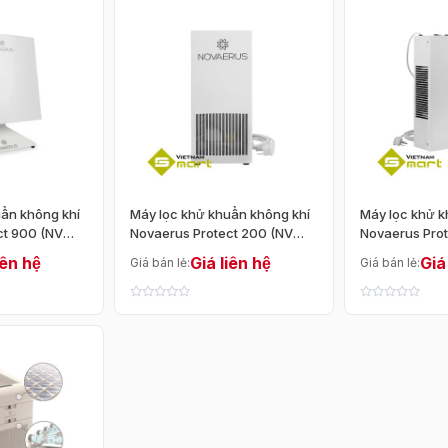
Thương hiệu
iệu
Trên 10 triệu
LIVA
Novaerus
0
ẩn không khí
Máy lọc khử khuẩn không khí
Máy lọc khử k
Sắp xếp theo
ct 900 (NV
Novaerus Protect 200 (NV
Novaerus Pro
200)
800)
iên hệ
Giá liên hệ
Giá
Giá bán lẻ:
Giá bán lẻ:
sách
Mặc định
Giá tăng dần
khuẩn không khí
huẩn
Súng Xịt Khuẩn