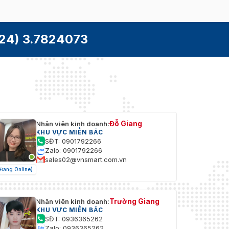
24) 3.7824073
Đỗ Giang
Nhân viên kinh doanh:
KHU VỰC MIỀN BẮC
SĐT: 0901792266
Zalo: 0901792266
sales02@vnsmart.com.vn
(Đang Online)
Trường Giang
Nhân viên kinh doanh:
KHU VỰC MIỀN BẮC
SĐT: 0936365262
Zalo: 0936365262