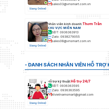
sales03@vnsmart.com.vn
(Đang Online)
Thơm Trần
Nhân viên kinh doanh:
KHU VỰC MIỀN NAM
SĐT: 0936363913
Zalo: 0938279055
sales08@vnsmart.com.vn
(Đang Online)
- DANH SÁCH NHÂN VIÊN HỖ TRỢ 
Hỗ trợ 24/7
Hỗ trợ kỹ thuật:
SĐT: 0936363595
Zalo: 0936363595
ktvietnamsmart@gmail.com
(Đang Online)