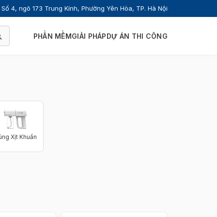
Số 4, ngõ 173 Trung Kính, Phường Yên Hòa, TP. Hà Nội
PHẦN MỀM
GIẢI PHÁP
DỰ ÁN THI CÔNG
úng Xịt Khuẩn