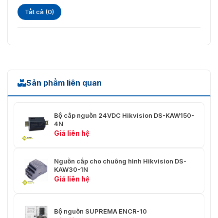
hàng tận tình qua hotline 093.6611.372.
Tất cả (0)
Sản phẩm liên quan
Bộ cấp nguồn 24VDC Hikvision DS-KAW150-
4N
Giá liên hệ
Nguồn cấp cho chuông hình Hikvision DS-
KAW30-1N
Giá liên hệ
Bộ nguồn SUPREMA ENCR-10