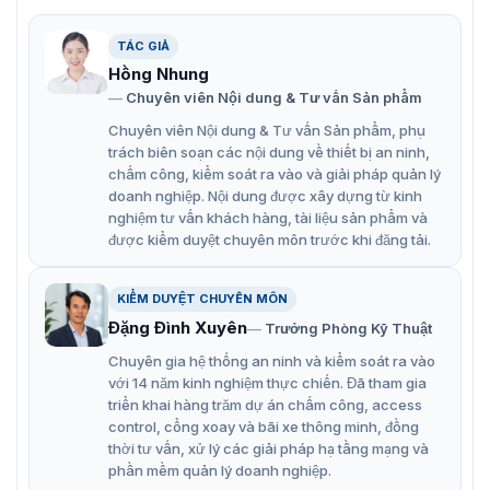
TÁC GIẢ
Hồng Nhung
Chuyên viên Nội dung & Tư vấn Sản phẩm
Chuyên viên Nội dung & Tư vấn Sản phẩm, phụ
trách biên soạn các nội dung về thiết bị an ninh,
chấm công, kiểm soát ra vào và giải pháp quản lý
Switch PoE 8 port Dahua DH-PFS3009-8ET-96
doanh nghiệp. Nội dung được xây dựng từ kinh
nghiệm tư vấn khách hàng, tài liệu sản phẩm và
Đặc điểm nổi bật của DH-PFS3009-
được kiểm duyệt chuyên môn trước khi đăng tải.
8ET-96
KIỂM DUYỆT CHUYÊN MÔN
Switch PoE hai lớp
Đặng Đình Xuyên
Trưởng Phòng Kỹ Thuật
Dahua DH-PFS3009-8ET-96 là switch PoE hai lớp, cho
Chuyên gia hệ thống an ninh và kiểm soát ra vào
phép quản lý mạng linh hoạt và hiệu quả. Thiết bị này
với 14 năm kinh nghiệm thực chiến. Đã tham gia
hỗ trợ cả hai tiêu chuẩn IEEE802.3af và IEEE802.3at,
triển khai hàng trăm dự án chấm công, access
cung cấp khả năng cấp nguồn và truyền dữ liệu qua cáp
control, cổng xoay và bãi xe thông minh, đồng
Ethernet đồng thời, giúp đơn giản hóa hệ thống cáp và
thời tư vấn, xử lý các giải pháp hạ tầng mạng và
tiết kiệm chi phí lắp đặt.
phần mềm quản lý doanh nghiệp.