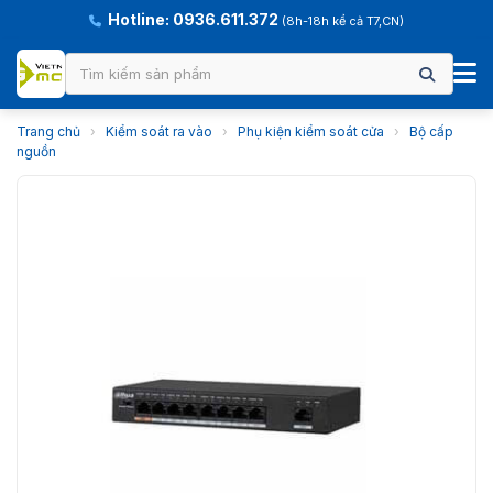
Hotline: 0936.611.372
(8h-18h kể cả T7,CN)
Trang chủ
›
Kiểm soát ra vào
›
Phụ kiện kiểm soát cửa
›
Bộ cấp
nguồn