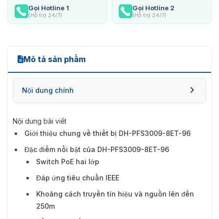
Gọi Hotline 1
Gọi Hotline 2
(Hỗ trợ 24/7)
(Hỗ trợ 24/7)
Mô tả sản phẩm
Nội dung chính
Nội dung bài viết
Đặc điểm nổi bật của DH-PFS3009-8ET-96
Giới thiệu chung về thiết bị DH-PFS3009-8ET-96
Đặc điểm nổi bật của DH-PFS3009-8ET-96
Switch PoE hai lớp
Đáp ứng tiêu chuẩn IEEE
Khoảng cách truyền tín hiệu và nguồn lên đến
250m