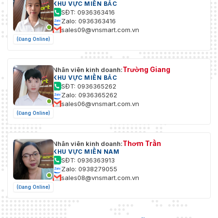
KHU VỰC MIỀN BẮC
SĐT: 0936363416
Zalo: 0936363416
sales09@vnsmart.com.vn
(Đang Online)
Trường Giang
Nhân viên kinh doanh:
KHU VỰC MIỀN BẮC
SĐT: 0936365262
Zalo: 0936365262
sales06@vnsmart.com.vn
(Đang Online)
Thơm Trần
Nhân viên kinh doanh:
KHU VỰC MIỀN NAM
SĐT: 0936363913
Zalo: 0938279055
sales08@vnsmart.com.vn
(Đang Online)