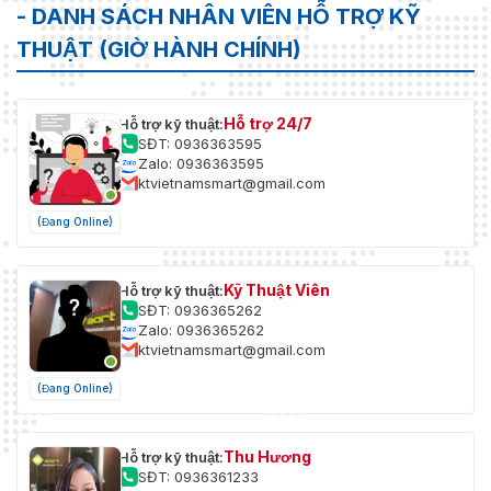
- DANH SÁCH NHÂN VIÊN HỖ TRỢ KỸ
THUẬT (GIỜ HÀNH CHÍNH)
Hỗ trợ 24/7
Hỗ trợ kỹ thuật:
SĐT: 0936363595
Zalo: 0936363595
ktvietnamsmart@gmail.com
(Đang Online)
Kỹ Thuật Viên
Hỗ trợ kỹ thuật:
SĐT: 0936365262
Zalo: 0936365262
ktvietnamsmart@gmail.com
(Đang Online)
Thu Hương
Hỗ trợ kỹ thuật:
SĐT: 0936361233