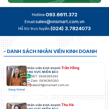
093.6611.372
Hotline:
sales@vnsmart.com.vn
Email:
(024) 3.7824073
Hỗ trợ trực tuyến:
- DANH SÁCH NHÂN VIÊN KINH DOANH
Trần Hồng
Nhân viên kinh doanh:
KHU VỰC MIỀN BẮC
SĐT: 0936365292
Zalo: 0936365292
sales01@vnsmart.com.vn
(Đang Online)
Thu Hà
Nhân viên kinh doanh:
KHU VỰC MIỀN BẮC