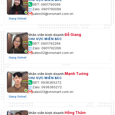
SĐT: 0901790099
Zalo: 0901790099
sales04@vnsmart.com.vn
(Đang Online)
Đỗ Giang
Nhân viên kinh doanh:
KHU VỰC MIỀN BẮC
SĐT: 0901792266
Zalo: 0901792266
sales02@vnsmart.com.vn
(Đang Online)
Mạnh Tường
Nhân viên kinh doanh:
KHU VỰC MIỀN BẮC
SĐT: 0936365272
Zalo: 0936365272
sales03@vnsmart.com.vn
(Đang Online)
Hồng Thắm
Nhân viên kinh doanh: