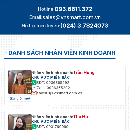
093.6611.372
Hotline:
sales@vnsmart.com.vn
Email:
(024) 3.7824073
Hỗ trợ trực tuyến:
- DANH SÁCH NHÂN VIÊN KINH DOANH
Trần Hồng
Nhân viên kinh doanh:
KHU VỰC MIỀN BẮC
SĐT: 0936365292
Zalo: 0936365292
sales01@vnsmart.com.vn
(Đang Online)
Thu Hà
Nhân viên kinh doanh:
KHU VỰC MIỀN BẮC
SĐT: 0901790099