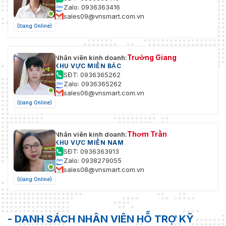
Zalo: 0936363416
sales09@vnsmart.com.vn
(Đang Online)
Trường Giang
Nhân viên kinh doanh:
KHU VỰC MIỀN BẮC
SĐT: 0936365262
Zalo: 0936365262
sales06@vnsmart.com.vn
(Đang Online)
Thơm Trần
Nhân viên kinh doanh:
KHU VỰC MIỀN NAM
SĐT: 0936363913
Zalo: 0938279055
sales08@vnsmart.com.vn
(Đang Online)
- DANH SÁCH NHÂN VIÊN HỖ TRỢ KỸ