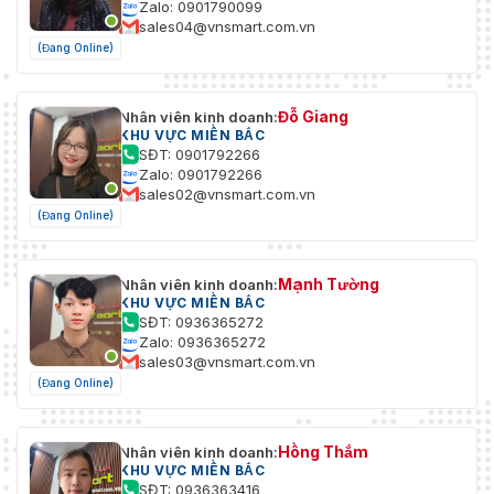
Zalo: 0901790099
sales04@vnsmart.com.vn
(Đang Online)
Đỗ Giang
Nhân viên kinh doanh:
KHU VỰC MIỀN BẮC
SĐT: 0901792266
Zalo: 0901792266
sales02@vnsmart.com.vn
(Đang Online)
Mạnh Tường
Nhân viên kinh doanh:
KHU VỰC MIỀN BẮC
SĐT: 0936365272
Zalo: 0936365272
sales03@vnsmart.com.vn
(Đang Online)
Hồng Thắm
Nhân viên kinh doanh:
KHU VỰC MIỀN BẮC
SĐT: 0936363416