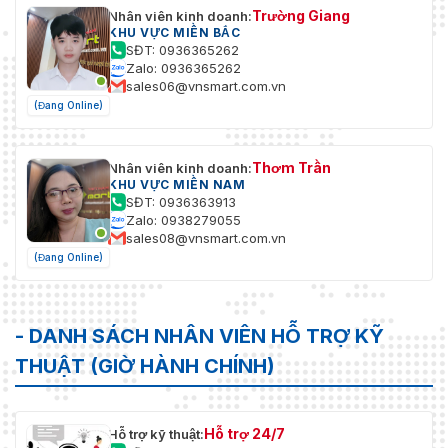
Trường Giang
Nhân viên kinh doanh:
KHU VỰC MIỀN BẮC
SĐT: 0936365262
Zalo: 0936365262
sales06@vnsmart.com.vn
(Đang Online)
Thơm Trần
Nhân viên kinh doanh:
KHU VỰC MIỀN NAM
SĐT: 0936363913
Zalo: 0938279055
sales08@vnsmart.com.vn
(Đang Online)
- DANH SÁCH NHÂN VIÊN HỖ TRỢ KỸ
THUẬT (GIỜ HÀNH CHÍNH)
Hỗ trợ 24/7
Hỗ trợ kỹ thuật: