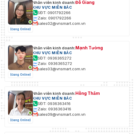
Đỗ Giang
Nhân viên kinh doanh:
KHU VỰC MIỀN BẮC
SĐT: 0901792266
Zalo: 0901792266
sales02@vnsmart.com.vn
(Đang Online)
Mạnh Tường
Nhân viên kinh doanh:
KHU VỰC MIỀN BẮC
SĐT: 0936365272
Zalo: 0936365272
sales03@vnsmart.com.vn
(Đang Online)
Hồng Thắm
Nhân viên kinh doanh:
KHU VỰC MIỀN BẮC
SĐT: 0936363416
Zalo: 0936363416
sales09@vnsmart.com.vn
(Đang Online)