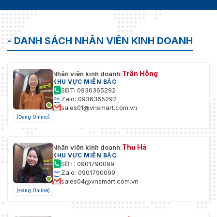
- DANH SÁCH NHÂN VIÊN KINH DOANH
Trần Hồng
Nhân viên kinh doanh:
KHU VỰC MIỀN BẮC
SĐT: 0936365292
Zalo: 0936365292
sales01@vnsmart.com.vn
(Đang Online)
Thu Hà
Nhân viên kinh doanh:
KHU VỰC MIỀN BẮC
SĐT: 0901790099
Zalo: 0901790099
sales04@vnsmart.com.vn
(Đang Online)