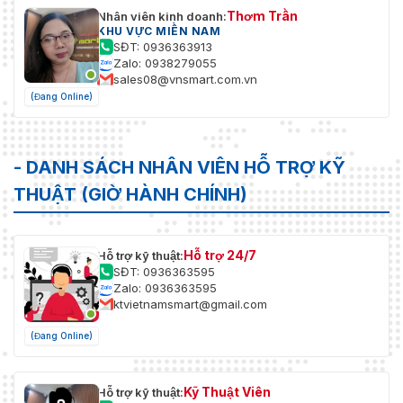
Thơm Trần
Nhân viên kinh doanh:
KHU VỰC MIỀN NAM
SĐT: 0936363913
Zalo: 0938279055
sales08@vnsmart.com.vn
(Đang Online)
- DANH SÁCH NHÂN VIÊN HỖ TRỢ KỸ
THUẬT (GIỜ HÀNH CHÍNH)
Hỗ trợ 24/7
Hỗ trợ kỹ thuật:
SĐT: 0936363595
Zalo: 0936363595
ktvietnamsmart@gmail.com
(Đang Online)
Kỹ Thuật Viên
Hỗ trợ kỹ thuật: