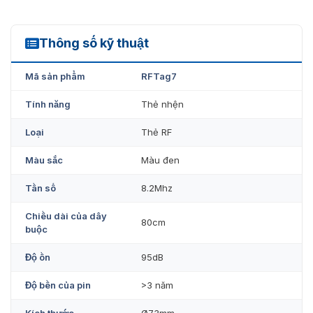
Thông số kỹ thuật
RFtag7
Mã sản phẩm
RFTag7
Tính năng
Thẻ nhện
Loại
Thẻ RF
Màu sắc
Màu đen
Tần số
8.2Mhz
Chiều dài của dây
80cm
buộc
Độ ồn
95dB
Độ bền của pin
>3 năm
Kích thước
Ø73mm