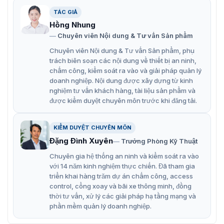
Tính năng chính của tem cứng RF
TÁC GIẢ
Hồng Nhung
ZKTeco RFTag7
Chuyên viên Nội dung & Tư vấn Sản phẩm
Vừa vặn một cách an toàn và chặt chẽ xung quanh
Chuyên viên Nội dung & Tư vấn Sản phẩm, phụ
các đồ vật thuộc mọi hình dạng và kích cỡ
trách biên soạn các nội dung về thiết bị an ninh,
chấm công, kiểm soát ra vào và giải pháp quản lý
Tính năng báo động kép bổ sung thêm một lớp bảo
doanh nghiệp. Nội dung được xây dựng từ kinh
mật cho hàng hóa có giá trị cao, rủi ro cao
nghiệm tư vấn khách hàng, tài liệu sản phẩm và
được kiểm duyệt chuyên môn trước khi đăng tải.
Dây cáp thép của nó giảm thiểu tác động.
VietnamSmart hiện là địa chỉ uy tín cung cấp tem từ
KIỂM DUYỆT CHUYÊN MÔN
cùng các thiết bị cổng từ an ninh chính hãng. Thiết bị
Đặng Đình Xuyên
Trưởng Phòng Kỹ Thuật
được chúng tôi nhập trực tiếp từ nhà sản xuất ZKTeco,
Chuyên gia hệ thống an ninh và kiểm soát ra vào
nên đảm bảo về chất lượng cùng mức giá tốt nhất. Liên
với 14 năm kinh nghiệm thực chiến. Đã tham gia
hệ với chúng tôi để nhận những tư vấn miễn phí, báo giá
triển khai hàng trăm dự án chấm công, access
tốt nhất về sản phẩm RFTag7.
control, cổng xoay và bãi xe thông minh, đồng
thời tư vấn, xử lý các giải pháp hạ tầng mạng và
phần mềm quản lý doanh nghiệp.