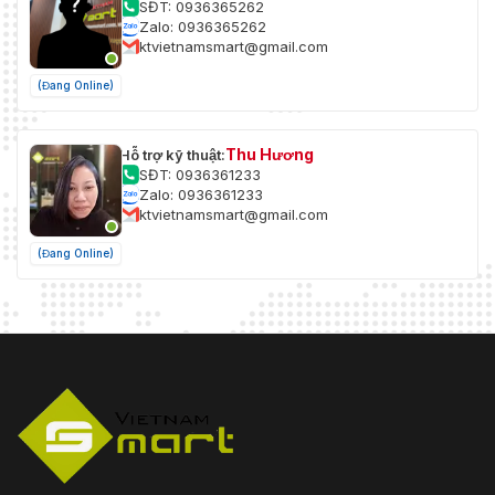
SĐT: 0936365262
Zalo: 0936365262
ktvietnamsmart@gmail.com
(Đang Online)
Thu Hương
Hỗ trợ kỹ thuật:
SĐT: 0936361233
Zalo: 0936361233
ktvietnamsmart@gmail.com
(Đang Online)