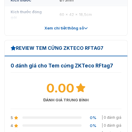
Kích thước đóng
60 x 42 x 18,5cm
gói
Xem chi tiết thông số
Ctn G.W
12kg/ctn
REVIEW TEM CỨNG ZKTECO RFTAG7
0 đánh giá cho Tem cứng ZKTeco RFtag7
0.00
ĐÁNH GIÁ TRUNG BÌNH
5
0%
| 0 đánh giá
4
0%
| 0 đánh giá