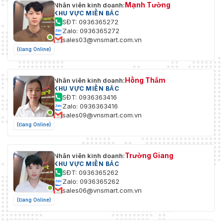
Mạnh Tường
Nhân viên kinh doanh:
KHU VỰC MIỀN BẮC
SĐT: 0936365272
Zalo: 0936365272
sales03@vnsmart.com.vn
(Đang Online)
Hồng Thắm
Nhân viên kinh doanh:
KHU VỰC MIỀN BẮC
SĐT: 0936363416
Zalo: 0936363416
sales09@vnsmart.com.vn
(Đang Online)
Trường Giang
Nhân viên kinh doanh:
KHU VỰC MIỀN BẮC
SĐT: 0936365262
Zalo: 0936365262
sales06@vnsmart.com.vn
(Đang Online)