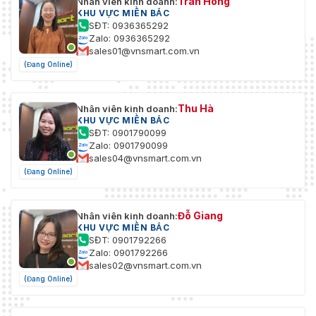
Trần Hồng
Nhân viên kinh doanh:
KHU VỰC MIỀN BẮC
SĐT: 0936365292
Zalo: 0936365292
sales01@vnsmart.com.vn
(Đang Online)
Thu Hà
Nhân viên kinh doanh:
KHU VỰC MIỀN BẮC
SĐT: 0901790099
Zalo: 0901790099
sales04@vnsmart.com.vn
(Đang Online)
Đỗ Giang
Nhân viên kinh doanh:
KHU VỰC MIỀN BẮC
SĐT: 0901792266
Zalo: 0901792266
sales02@vnsmart.com.vn
(Đang Online)