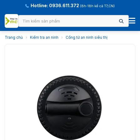
Hotline: 0936.611.372
(8h-18h kể cả T7,CN)
Trang chủ
›
Kiểm tra an ninh
›
Cổng từ an ninh siêu thị