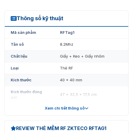
Thông số kỹ thuật
RFtag1
Mã sản phẩm
RFTag1
Tần số
8.2Mhz
Chất liệu
Giấy + Keo + Giấy nhôm
Loại
Thẻ RF
Kích thước
40 x 40 mm
Kích thước đóng
47 x 32,5 x 17,5 cm
gói
Xem chi tiết thông số
Trọng lượng
12.2kg/ctn
REVIEW THẺ MỀM RF ZKTECO RFTAG1