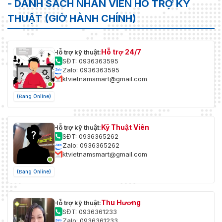
- DANH SÁCH NHÂN VIÊN HỖ TRỢ KỸ
THUẬT (GIỜ HÀNH CHÍNH)
Hỗ trợ 24/7
Hỗ trợ kỹ thuật:
SĐT: 0936363595
Zalo: 0936363595
ktvietnamsmart@gmail.com
(Đang Online)
Kỹ Thuật Viên
Hỗ trợ kỹ thuật:
SĐT: 0936365262
Zalo: 0936365262
ktvietnamsmart@gmail.com
(Đang Online)
Thu Hương
Hỗ trợ kỹ thuật:
SĐT: 0936361233
Zalo: 0936361233