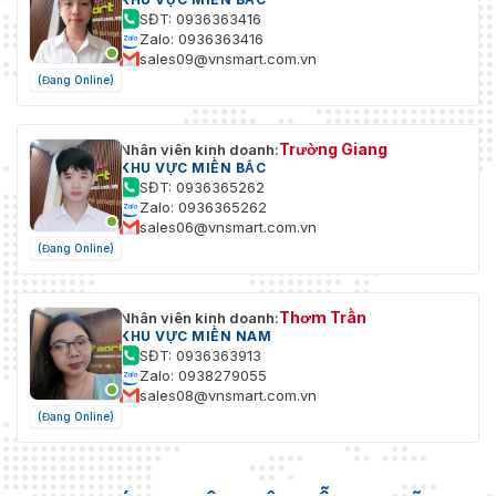
SĐT: 0936363416
Zalo: 0936363416
sales09@vnsmart.com.vn
(Đang Online)
Trường Giang
Nhân viên kinh doanh:
KHU VỰC MIỀN BẮC
SĐT: 0936365262
Zalo: 0936365262
sales06@vnsmart.com.vn
(Đang Online)
Thơm Trần
Nhân viên kinh doanh:
KHU VỰC MIỀN NAM
SĐT: 0936363913
Zalo: 0938279055
sales08@vnsmart.com.vn
(Đang Online)