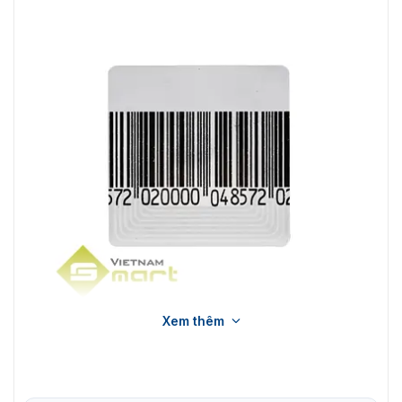
Xem thêm
Thẻ mềm RF ZKTEco RFtag1
Mua tem mềm RF RFTag1 chính hãng tại Vietnamsmart.