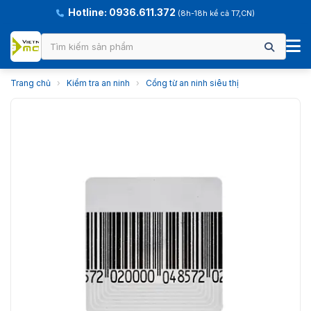
Hotline: 0936.611.372
(8h-18h kể cả T7,CN)
Trang chủ
›
Kiểm tra an ninh
›
Cổng từ an ninh siêu thị