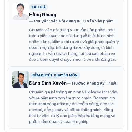
Thiết bị được chúng tôi nhập trực tiếp từ nhà sản xuất
TÁC GIẢ
ZKTeco. Đảm bảo về chất lượng cùng mức giá tốt nhất
trên thị trường. Bên cạnh đó, chúng tôi mang đến giải
Hồng Nhung
pháp kiểm soát an ninh tại cửa hàng được tốt nhất. Liên
Chuyên viên Nội dung & Tư vấn Sản phẩm
hệ với chúng tôi ngay để nhận tư vấn về giải pháp và
Chuyên viên Nội dung & Tư vấn Sản phẩm, phụ
sản phẩm tem RFtag1.
trách biên soạn các nội dung về thiết bị an ninh,
chấm công, kiểm soát ra vào và giải pháp quản lý
doanh nghiệp. Nội dung được xây dựng từ kinh
nghiệm tư vấn khách hàng, tài liệu sản phẩm và
được kiểm duyệt chuyên môn trước khi đăng tải.
KIỂM DUYỆT CHUYÊN MÔN
Đặng Đình Xuyên
Trưởng Phòng Kỹ Thuật
Chuyên gia hệ thống an ninh và kiểm soát ra vào
với 14 năm kinh nghiệm thực chiến. Đã tham gia
triển khai hàng trăm dự án chấm công, access
control, cổng xoay và bãi xe thông minh, đồng
thời tư vấn, xử lý các giải pháp hạ tầng mạng và
phần mềm quản lý doanh nghiệp.