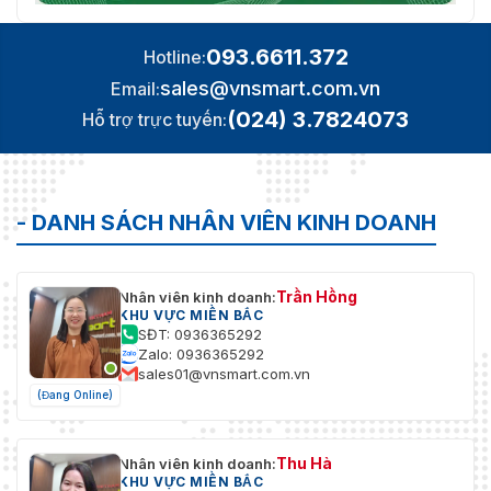
093.6611.372
Hotline:
sales@vnsmart.com.vn
Email:
(024) 3.7824073
Hỗ trợ trực tuyến:
- DANH SÁCH NHÂN VIÊN KINH DOANH
Trần Hồng
Nhân viên kinh doanh:
KHU VỰC MIỀN BẮC
SĐT: 0936365292
Zalo: 0936365292
sales01@vnsmart.com.vn
(Đang Online)
Thu Hà
Nhân viên kinh doanh:
KHU VỰC MIỀN BẮC