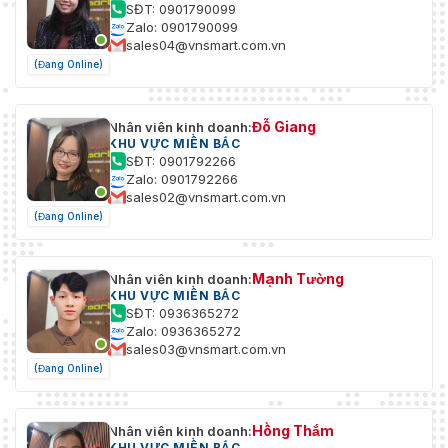
SĐT: 0901790099
Zalo: 0901790099
sales04@vnsmart.com.vn
(Đang Online)
Đỗ Giang
Nhân viên kinh doanh:
KHU VỰC MIỀN BẮC
SĐT: 0901792266
Zalo: 0901792266
sales02@vnsmart.com.vn
(Đang Online)
Mạnh Tường
Nhân viên kinh doanh:
KHU VỰC MIỀN BẮC
SĐT: 0936365272
Zalo: 0936365272
sales03@vnsmart.com.vn
(Đang Online)
Hồng Thắm
Nhân viên kinh doanh:
KHU VỰC MIỀN BẮC