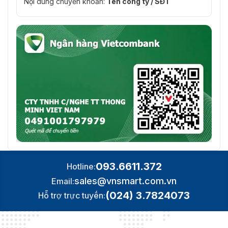
Nội dung chuyển khoản:
Tên công ty / SĐT
093.6611.372
Hotline:
sales@vnsmart.com.vn
Email:
(024) 3.7824073
Hỗ trợ trực tuyến: