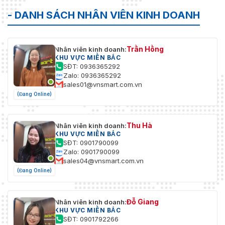
- DANH SÁCH NHÂN VIÊN KINH DOANH
Trần Hồng
Nhân viên kinh doanh:
KHU VỰC MIỀN BẮC
SĐT: 0936365292
Zalo: 0936365292
sales01@vnsmart.com.vn
(Đang Online)
Thu Hà
Nhân viên kinh doanh:
KHU VỰC MIỀN BẮC
SĐT: 0901790099
Zalo: 0901790099
sales04@vnsmart.com.vn
(Đang Online)
Đỗ Giang
Nhân viên kinh doanh:
KHU VỰC MIỀN BẮC
SĐT: 0901792266