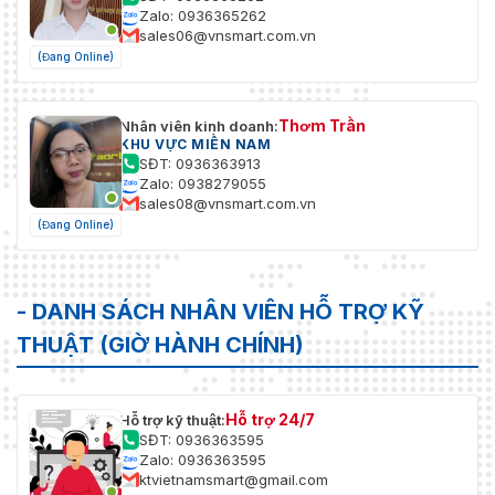
Zalo: 0936365262
sales06@vnsmart.com.vn
(Đang Online)
Thơm Trần
Nhân viên kinh doanh:
KHU VỰC MIỀN NAM
SĐT: 0936363913
Zalo: 0938279055
sales08@vnsmart.com.vn
(Đang Online)
- DANH SÁCH NHÂN VIÊN HỖ TRỢ KỸ
THUẬT (GIỜ HÀNH CHÍNH)
Hỗ trợ 24/7
Hỗ trợ kỹ thuật:
SĐT: 0936363595
Zalo: 0936363595
ktvietnamsmart@gmail.com