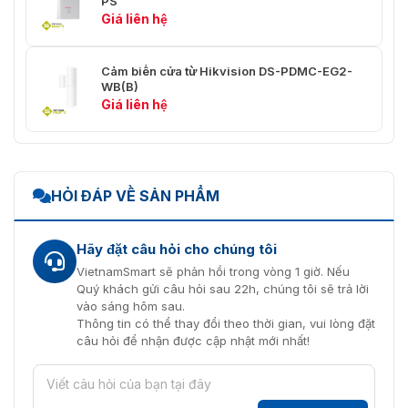
PS
Phương pháp báo
Giao thức SDK、CID（DC05）、
Giá liên hệ
cáo
SADP、DHCP
Cảm biến cửa từ Hikvision DS-PDMC-EG2-
WB(B)
Giá liên hệ
HỎI ĐÁP VỀ SẢN PHẨM
Hãy đặt câu hỏi cho chúng tôi
VietnamSmart sẽ phản hồi trong vòng 1 giờ. Nếu
Quý khách gửi câu hỏi sau 22h, chúng tôi sẽ trả lời
vào sáng hôm sau.
Thông tin có thể thay đổi theo thời gian, vui lòng đặt
câu hỏi để nhận được cập nhật mới nhất!