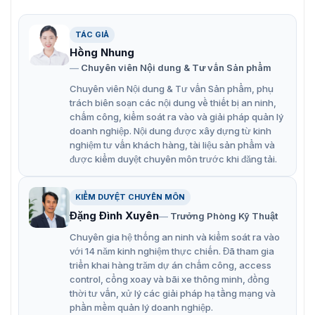
TÁC GIẢ
Tủ báo động trung tâm 8 zone Hikvision DS-19A08-01BNG
Hồng Nhung
Chuyên viên Nội dung & Tư vấn Sản phẩm
Tính năng nổi bật của Hikvision DS-
Chuyên viên Nội dung & Tư vấn Sản phẩm, phụ
19A08-01BNG
trách biên soạn các nội dung về thiết bị an ninh,
chấm công, kiểm soát ra vào và giải pháp quản lý
Tủ báo động hỗ trợ 8 đầu vào có dây, giúp kết nối
doanh nghiệp. Nội dung được xây dựng từ kinh
các cảm biến và thiết bị báo động.
nghiệm tư vấn khách hàng, tài liệu sản phẩm và
được kiểm duyệt chuyên môn trước khi đăng tải.
Có khả năng mở rộng lên đến 256 đầu vào, phù hợp
với các hệ thống an ninh lớn.
KIỂM DUYỆT CHUYÊN MÔN
Hỗ trợ 4 đầu ra tích hợp để kích hoạt các thiết bị báo
Đặng Đình Xuyên
Trưởng Phòng Kỹ Thuật
động hoặc phản ứng.
Chuyên gia hệ thống an ninh và kiểm soát ra vào
Khả năng mở rộng tối đa lên đến 256 đầu ra giúp
với 14 năm kinh nghiệm thực chiến. Đã tham gia
tăng cường khả năng kiểm soát và phản ứng.
triển khai hàng trăm dự án chấm công, access
control, cổng xoay và bãi xe thông minh, đồng
Cho phép kết nối lên đến 32 bàn phím, dễ dàng
thời tư vấn, xử lý các giải pháp hạ tầng mạng và
quản lý và điều khiển hệ thống báo động.
phần mềm quản lý doanh nghiệp.