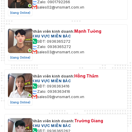
Zalo: 0901792266
sales02@vnsmart.com.vn
(Đang Online)
Mạnh Tường
Nhân viên kinh doanh:
KHU VỰC MIỀN BẮC
SĐT: 0936365272
Zalo: 0936365272
sales03@vnsmart.com.vn
(Đang Online)
Hồng Thắm
Nhân viên kinh doanh:
KHU VỰC MIỀN BẮC
SĐT: 0936363416
Zalo: 0936363416
sales09@vnsmart.com.vn
(Đang Online)
Trường Giang
Nhân viên kinh doanh:
KHU VỰC MIỀN BẮC
SĐT: 0936365262