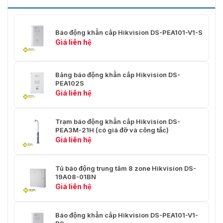
Màu
xám nhạt
Trọng lượng
<3,5kg
Báo động khẩn cấp Hikvision DS-PEA101-V1-S
Giá liên hệ
Quản lý thiết bị
Đầu ra báo động
256
Bảng báo động khẩn cấp Hikvision DS-
PEA102S
Đầu vào báo động
256
Giá liên hệ
Khu vực
256
Trạm báo động khẩn cấp Hikvision DS-
Đầu ra rơle
4
PEA3M-21H (có giá đỡ và công tắc)
Giá liên hệ
Bàn phím
59g
Đầu ra âm thanh
1
Tủ báo động trung tâm 8 zone Hikvision DS-
19A08-01BN
Giá liên hệ
Móc chìa khóa
32
Bộ lặp
4
Báo động khẩn cấp Hikvision DS-PEA101-V1-