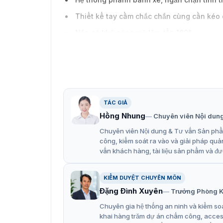
Thiết kế tay cầm chắc chắn cùng cần kéo 
Nắp có khả năng mở lên đến 100°
Tải trọng lên đến 10 kg,phù hợp cho nhiều
TÁC GIẢ
Hồng Nhung
Chuyên viên Nội dun
Chuyên viên Nội dung & Tư vấn Sản phẩm
công, kiểm soát ra vào và giải pháp quả
vấn khách hàng, tài liệu sản phẩm và đư
KIỂM DUYỆT CHUYÊN MÔN
Đặng Đình Xuyên
Trưởng Phòng K
Chuyên gia hệ thống an ninh và kiểm soá
khai hàng trăm dự án chấm công, access 