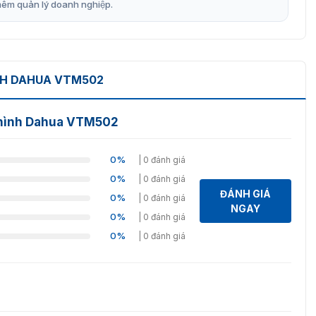
mềm quản lý doanh nghiệp.
NH DAHUA VTM502
a hình Dahua VTM502
0%
| 0 đánh giá
0%
| 0 đánh giá
ĐÁNH GIÁ
0%
| 0 đánh giá
NGAY
0%
| 0 đánh giá
0%
| 0 đánh giá