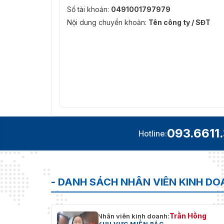
Số tài khoản:
0491001797979
Nội dung chuyển khoản:
Tên công ty / SĐT
093.6611
Hotline:
- DANH SÁCH NHÂN VIÊN KINH D
Trần Hồng
Nhân viên kinh doanh: