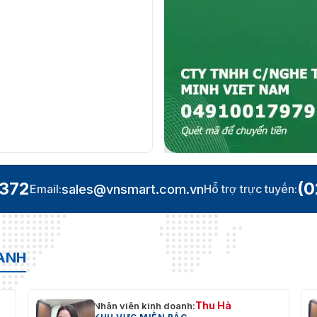
.372
(0
sales@vnsmart.com.vn
Email:
Hỗ trợ trực tuyến:
OANH
Thu Hà
Nhân viên kinh doanh: