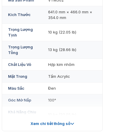
Mã Sản Phẩm
VTM502
641.0 mm × 466.0 mm ×
Kích Thước
354.0 mm
Trọng Lượng
10 kg (22.05 lb)
Tịnh
Trọng Lượng
13 kg (28.66 lb)
Tổng
Chất Liệu Vỏ
Hợp kim nhôm
Mặt Trong
Tấm Acrylic
Màu Sắc
Đen
Góc Mở Nắp
100°
Khả Năng Chịu
10 kg (22.05 lb)
Lực
Xem chi tiết thông số
Hệ Thống
4 bánh xe, có phanh