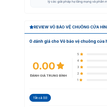
lý các giải pháp hạ tầng mạng và phần 
REVIEW VỎ BẢO VỆ CHUÔNG CỬA HÌ
0 đánh giá cho Vỏ bảo vệ chuông cử
5
4
0.00
3
2
ĐÁNH GIÁ TRUNG BÌNH
1
Tất cả (0)