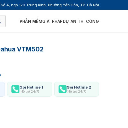
Số 4, ngõ 173 Trung Kính, Phường Yên Hòa, TP. Hà Nội
PHẦN MỀM
GIẢI PHÁP
DỰ ÁN THI CÔNG
 Dahua VTM502
a
Gọi Hotline 1
Gọi Hotline 2
(Hỗ trợ 24/7)
(Hỗ trợ 24/7)