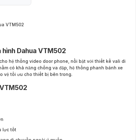
ahua VTM502
ửa hình Dahua VTM502
ho hệ thống video door phone, nổi bật với thiết kế vali di
phẩm có khả năng chống va đập, hệ thống phanh bánh xe
o vệ tối ưu cho thiết bị bên trong.
ệ VTM502
ơn
 lực tốt
rạng di chuyển ngoài ý muốn