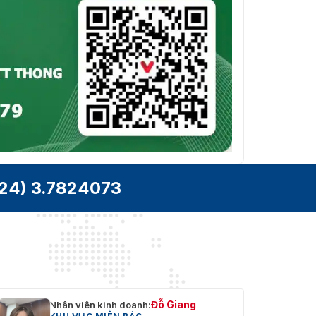
24) 3.7824073
Đỗ Giang
Nhân viên kinh doanh: