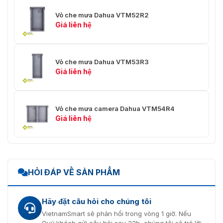
Vỏ che mưa Dahua VTM52R2
Giá liên hệ
Vỏ che mưa Dahua VTM53R3
Giá liên hệ
Vỏ che mưa camera Dahua VTM54R4
Giá liên hệ
HỎI ĐÁP VỀ SẢN PHẨM
Hãy đặt câu hỏi cho chúng tôi
VietnamSmart sẽ phản hồi trong vòng 1 giờ. Nếu
Quý khách gửi câu hỏi sau 22h, chúng tôi sẽ trả lời