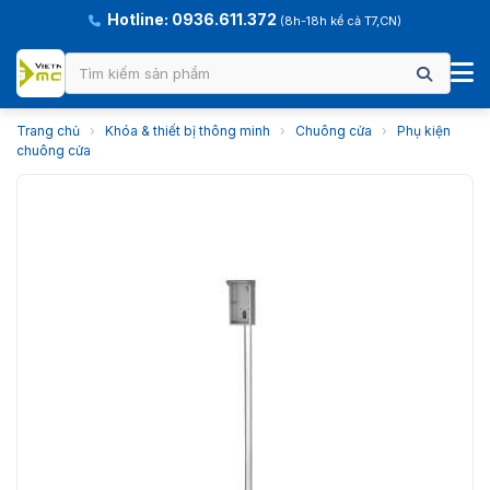
Hotline: 0936.611.372
(8h-18h kể cả T7,CN)
Trang chủ
›
Khóa & thiết bị thông minh
›
Chuông cửa
›
Phụ kiện
chuông cửa