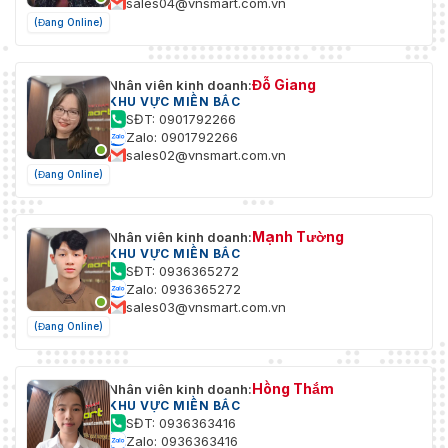
sales04@vnsmart.com.vn
(Đang Online)
Đỗ Giang
Nhân viên kinh doanh:
KHU VỰC MIỀN BẮC
SĐT: 0901792266
Zalo: 0901792266
sales02@vnsmart.com.vn
(Đang Online)
Mạnh Tường
Nhân viên kinh doanh:
KHU VỰC MIỀN BẮC
SĐT: 0936365272
Zalo: 0936365272
sales03@vnsmart.com.vn
(Đang Online)
Hồng Thắm
Nhân viên kinh doanh:
KHU VỰC MIỀN BẮC
SĐT: 0936363416
Zalo: 0936363416