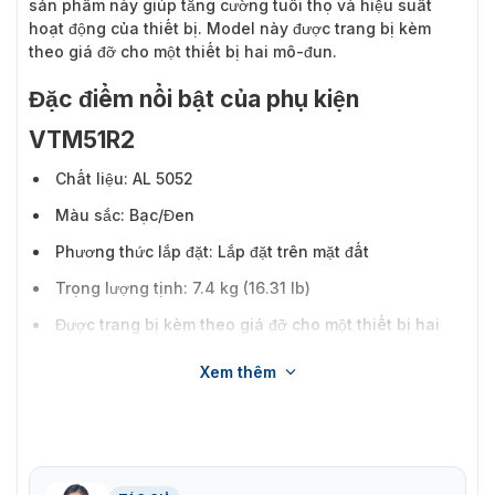
sản phẩm này giúp tăng cường tuổi thọ và hiệu suất
hoạt động của thiết bị. Model này được trang bị kèm
theo giá đỡ cho một thiết bị hai mô-đun.
Đặc điểm nổi bật của phụ kiện
VTM51R2
Chất liệu: AL 5052
Màu sắc: Bạc/Đen
Phương thức lắp đặt: Lắp đặt trên mặt đất
Trọng lượng tịnh: 7.4 kg (16.31 lb)
Được trang bị kèm theo giá đỡ cho một thiết bị hai
mô-đun VTO4202F/FB, giúp việc lắp đặt trở nên đơn
Xem thêm
giản hơn bao giờ hết.