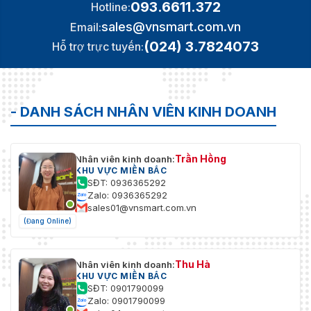
093.6611.372
Hotline:
sales@vnsmart.com.vn
Email:
(024) 3.7824073
Hỗ trợ trực tuyến:
- DANH SÁCH NHÂN VIÊN KINH DOANH
Trần Hồng
Nhân viên kinh doanh:
KHU VỰC MIỀN BẮC
SĐT: 0936365292
Zalo: 0936365292
sales01@vnsmart.com.vn
(Đang Online)
Thu Hà
Nhân viên kinh doanh:
KHU VỰC MIỀN BẮC
SĐT: 0901790099
Zalo: 0901790099