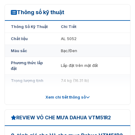
Thông số kỹ thuật
VTM51R2
Thông Số Kỹ Thuật
Chi Tiết
Chất liệu
AL 5052
Màu sắc
Bạc/Đen
Phương thức lắp
Lắp đặt trên mặt đất
đặt
Trọng lượng tịnh
7.4 kg (16.31 lb)
Rain cover với giá đỡ cho một
Mô tả
Xem chi tiết thông số
thiết bị hai mô-đun VTO4202F/FB
REVIEW VỎ CHE MƯA DAHUA VTM51R2