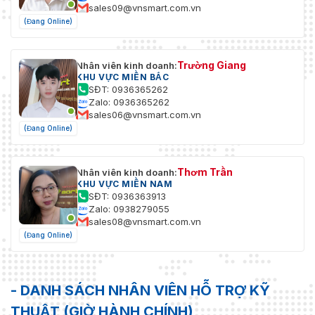
sales09@vnsmart.com.vn
(Đang Online)
Trường Giang
Nhân viên kinh doanh:
KHU VỰC MIỀN BẮC
SĐT: 0936365262
Zalo: 0936365262
sales06@vnsmart.com.vn
(Đang Online)
Thơm Trần
Nhân viên kinh doanh:
KHU VỰC MIỀN NAM
SĐT: 0936363913
Zalo: 0938279055
sales08@vnsmart.com.vn
(Đang Online)
- DANH SÁCH NHÂN VIÊN HỖ TRỢ KỸ
THUẬT (GIỜ HÀNH CHÍNH)