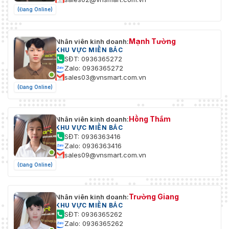
(Đang Online)
Mạnh Tường
Nhân viên kinh doanh:
KHU VỰC MIỀN BẮC
SĐT: 0936365272
Zalo: 0936365272
sales03@vnsmart.com.vn
(Đang Online)
Hồng Thắm
Nhân viên kinh doanh:
KHU VỰC MIỀN BẮC
SĐT: 0936363416
Zalo: 0936363416
sales09@vnsmart.com.vn
(Đang Online)
Trường Giang
Nhân viên kinh doanh:
KHU VỰC MIỀN BẮC
SĐT: 0936365262
Zalo: 0936365262