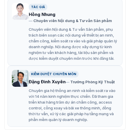
TÁC GIẢ
Hồng Nhung
Chuyên viên Nội dung & Tư vấn Sản phẩm
Chuyên viên Nội dung & Tư vấn Sản phẩm, phụ
Barrier tự động Hikvision DS-TMG520/A/B
trách biên soạn các nội dung về thiết bị an ninh,
chấm công, kiểm soát ra vào và giải pháp quản lý
Đặc điểm chính của Hikvision DS-
doanh nghiệp. Nội dung được xây dựng từ kinh
nghiệm tư vấn khách hàng, tài liệu sản phẩm và
TMG520/A/B
được kiểm duyệt chuyên môn trước khi đăng tải.
Chuyển đổi tần số DC linh hoạt
KIỂM DUYỆT CHUYÊN MÔN
Công nghệ chuyển đổi tần số DC cho phép điều chỉnh
Đặng Đình Xuyên
Trưởng Phòng Kỹ Thuật
tốc độ nâng và hạ cần trục một cách độc lập. Điều này
Chuyên gia hệ thống an ninh và kiểm soát ra vào
giúp tối ưu hóa thời gian xử lý xe cộ, đảm bảo phương
với 14 năm kinh nghiệm thực chiến. Đã tham gia
tiện có thể đi qua nhanh chóng mà vẫn an toàn khi cần
triển khai hàng trăm dự án chấm công, access
trục hạ xuống.
control, cổng xoay và bãi xe thông minh, đồng
Tốc độ nâng cao: Cần trục có thể nâng lên với tốc độ
thời tư vấn, xử lý các giải pháp hạ tầng mạng và
phần mềm quản lý doanh nghiệp.
nhanh, giúp xe qua trạm mà không gây ùn tắc giao
thông.