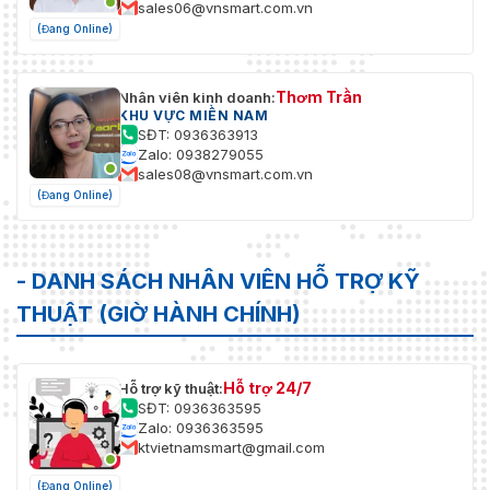
sales06@vnsmart.com.vn
(Đang Online)
Thơm Trần
Nhân viên kinh doanh:
KHU VỰC MIỀN NAM
SĐT: 0936363913
Zalo: 0938279055
sales08@vnsmart.com.vn
(Đang Online)
- DANH SÁCH NHÂN VIÊN HỖ TRỢ KỸ
THUẬT (GIỜ HÀNH CHÍNH)
Hỗ trợ 24/7
Hỗ trợ kỹ thuật:
SĐT: 0936363595
Zalo: 0936363595
ktvietnamsmart@gmail.com
(Đang Online)