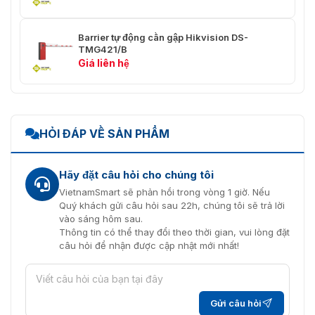
Dừng lại
1 nhóm
Barrier tự động cần gập Hikvision DS-
IR/Máy dò
1 nhóm
TMG421/B
xe/Radar
Giá liên hệ
Đèn tín hiệu giao
1 nhóm, yêu cầu nguồn điện bên
thông
ngoài, hỗ trợ tối đa 220 VAC
Đèn báo LED
1 nhóm
HỎI ĐÁP VỀ SẢN PHẨM
Mạng
1 nhóm (đã đặt chỗ)
Hãy đặt câu hỏi cho chúng tôi
Sự chấp thuận
VietnamSmart sẽ phản hồi trong vòng 1 giờ. Nếu
Quý khách gửi câu hỏi sau 22h, chúng tôi sẽ trả lời
CE-RED EN 300220-1 V3.1.1 EN
vào sáng hôm sau.
300220-2 V3.1.1 EN 301489-1
Tần số vô tuyến
Thông tin có thể thay đổi theo thời gian, vui lòng đặt
V2.2.3 EN 301489-3 V2.1.1 EN IEC
câu hỏi để nhận được cập nhật mới nhất!
62311: 2020
CE-EMC: EN 55032: 2015 + A11:
2020 + A1: 2020, EN IEC 61000-
EMC
3-2: 2019 + A1: 2021, EN 61000-3-
Gửi câu hỏi