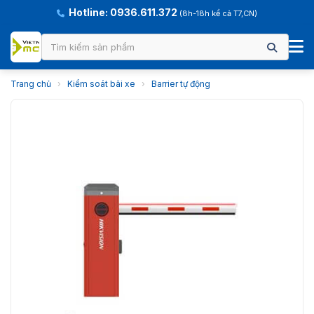
Hotline: 0936.611.372
(8h-18h kể cả T7,CN)
Trang chủ
›
Kiểm soát bãi xe
›
Barrier tự động