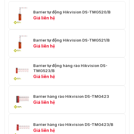
Kích thước vỏ chắn
1248 × 486 × 480 mm (49,1 × 19,1
Barrier tự động Hikvision DS-TMG520/B
(D x R x C)
× 18,9 inch)
Giá liên hệ
Cân nặng cơ thể
59,3 ± 5 kg (130,7 ± 11,0 lb.)
Kích thước thân
Barrier tự động Hikvision DS-TMG521/B
máy (có gói, không
1266 × 504 × 626 mm (49,84 ×
Giá liên hệ
có cần trục) (D x R x
19,84 × 24,65 inch)
C)
Barrier tự động hàng rào Hikvision DS-
Giao diện
TMG523/B
Giá liên hệ
RS-485
1 nhóm
Tăng đến giới hạn
1 nhóm
Barrier hàng rào Hikvision DS-TMG423
Giá liên hệ
Rơi vào giới hạn
1 nhóm
Mở
1 nhóm
Barrier hàng rào Hikvision DS-TMG423/B
Đóng
1 nhóm
Giá liên hệ