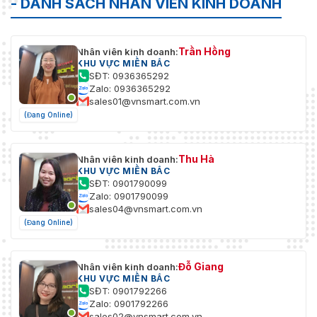
- DANH SÁCH NHÂN VIÊN KINH DOANH
Trần Hồng
Nhân viên kinh doanh:
KHU VỰC MIỀN BẮC
SĐT: 0936365292
Zalo: 0936365292
sales01@vnsmart.com.vn
(Đang Online)
Thu Hà
Nhân viên kinh doanh:
KHU VỰC MIỀN BẮC
SĐT: 0901790099
Zalo: 0901790099
sales04@vnsmart.com.vn
(Đang Online)
Đỗ Giang
Nhân viên kinh doanh:
KHU VỰC MIỀN BẮC
SĐT: 0901792266
Zalo: 0901792266
sales02@vnsmart.com.vn