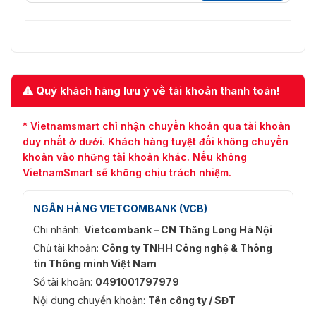
3: 2013 + A1: 2019 + A2: 2021, EN
50130 -4: 2011 + A1: 2014
CE-LVD: EN 62368-1: 2014 + A11:
Bảo vệ
2017 CB: IEC 62368-1: 2014 IEC
62368-1: 2018
Quý khách hàng lưu ý về tài khoản thanh toán!
Môi trường
Tiêu chuẩn RoHS
* Vietnamsmart chỉ nhận chuyển khoản qua tài khoản
Sự bảo vệ
IP54
duy nhất ở dưới. Khách hàng tuyệt đối không chuyển
khoản vào những tài khoản khác. Nếu không
VietnamSmart sẽ không chịu trách nhiệm.
NGÂN HÀNG VIETCOMBANK (VCB)
Chi nhánh:
Vietcombank – CN Thăng Long Hà Nội
Chủ tài khoản:
Công ty TNHH Công nghệ & Thông
tin Thông minh Việt Nam
Số tài khoản:
0491001797979
Nội dung chuyển khoản:
Tên công ty / SĐT