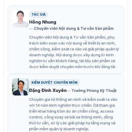
TÁC GIẢ
Hồng Nhung
Chuyên viên Nội dung & Tư vấn Sản phẩm
Barrier tự động cần gập Hikvision DS-TMG421/B
Chuyên viên Nội dung & Tư vấn Sản phẩm, phụ
trách biên soạn các nội dung về thiết bị an ninh,
chấm công, kiểm soát ra vào và giải pháp quản lý
Đặc điểm hoạt động của Hikvision DS-
doanh nghiệp. Nội dung được xây dựng từ kinh
TMG421/B
nghiệm tư vấn khách hàng, tài liệu sản phẩm và
được kiểm duyệt chuyên môn trước khi đăng tải.
Cấu trúc và thiết kế
KIỂM DUYỆT CHUYÊN MÔN
Hikvision DS-TMG421/B sử dụng lõi máy tích hợp và cơ
Đặng Đình Xuyên
chế bánh răng song song làm chậm quá trình truyền
Trưởng Phòng Kỹ Thuật
động, giúp cần trục hoạt động mượt mà và ổn định. Điều
Chuyên gia hệ thống an ninh và kiểm soát ra vào
này góp phần giảm thiểu tiếng ồn và tăng cường tuổi
với 14 năm kinh nghiệm thực chiến. Đã tham gia
thọ của thiết bị.
triển khai hàng trăm dự án chấm công, access
control, cổng xoay và bãi xe thông minh, đồng
Với bánh răng thép cacbon được tôi luyện, thiết bị có
thời tư vấn, xử lý các giải pháp hạ tầng mạng và
khả năng chống mài mòn và va đập tốt, phù hợp cho
phần mềm quản lý doanh nghiệp.
những môi trường khắc nghiệt. Vỏ rào chắn làm từ SGCC