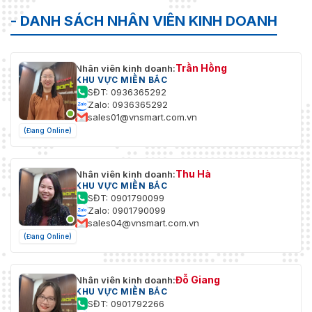
- DANH SÁCH NHÂN VIÊN KINH DOANH
Trần Hồng
Nhân viên kinh doanh:
KHU VỰC MIỀN BẮC
SĐT: 0936365292
Zalo: 0936365292
sales01@vnsmart.com.vn
(Đang Online)
Thu Hà
Nhân viên kinh doanh:
KHU VỰC MIỀN BẮC
SĐT: 0901790099
Zalo: 0901790099
sales04@vnsmart.com.vn
(Đang Online)
Đỗ Giang
Nhân viên kinh doanh:
KHU VỰC MIỀN BẮC
SĐT: 0901792266