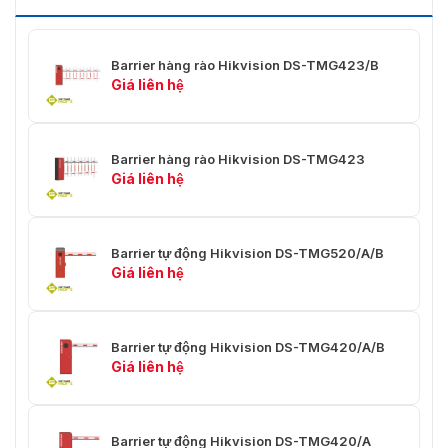
Kích thước vỏ chắn
1060 × 370 × 262 mm (41,73 ×
(D x R x C)
14,57 × 10,31 inch)
Barrier hàng rào Hikvision DS-TMG423/B
Giá liên hệ
Cân nặng cơ thể
43 ± 3 kg (94,8 ± 6,61 lb.)
Kích thước thân
máy (có gói, không
1266 × 504 × 626 mm (49,84 ×
Barrier hàng rào Hikvision DS-TMG423
có cần trục) (D x R x
19,84 × 24,646 inch)
Giá liên hệ
C)
Trọng lượng thân
máy (có gói, không
47 ± 3 kg (103,61 ± 6,61 lb.)
Barrier tự động Hikvision DS-TMG520/A/B
có cần trục)
Giá liên hệ
Giao diện
RS-485
1 nhóm
Barrier tự động Hikvision DS-TMG420/A/B
Giá liên hệ
Tăng đến giới hạn
1 nhóm
Rơi vào giới hạn
1 nhóm
Barrier tự động Hikvision DS-TMG420/A