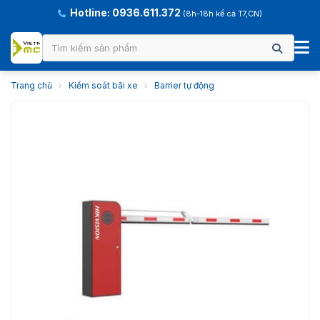
Hotline: 0936.611.372
(8h-18h kể cả T7,CN)
Trang chủ
›
Kiểm soát bãi xe
›
Barrier tự động