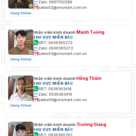
Zalo: 0901792266
sales02@vnsmart.com.vn
(Đang Online)
Mạnh Tường
Nhân viên kinh doanh:
KHU VỰC MIỀN BẮC
SĐT: 0936365272
Zalo: 0936365272
sales03@vnsmart.com.vn
(Đang Online)
Hồng Thắm
Nhân viên kinh doanh:
KHU VỰC MIỀN BẮC
SĐT: 0936363416
Zalo: 0936363416
sales09@vnsmart.com.vn
(Đang Online)
Trường Giang
Nhân viên kinh doanh:
KHU VỰC MIỀN BẮC
SĐT: 0936365262