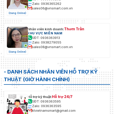
Zalo: 0936365262
sales06@vnsmart.com.vn
(Đang Online)
Thơm Trần
Nhân viên kinh doanh:
KHU VỰC MIỀN NAM
SĐT: 0936363913
Zalo: 0938279055
sales08@vnsmart.com.vn
(Đang Online)
- DANH SÁCH NHÂN VIÊN HỖ TRỢ KỸ
THUẬT (GIỜ HÀNH CHÍNH)
Hỗ trợ 24/7
Hỗ trợ kỹ thuật:
SĐT: 0936363595
Zalo: 0936363595
ktvietnamsmart@gmail.com