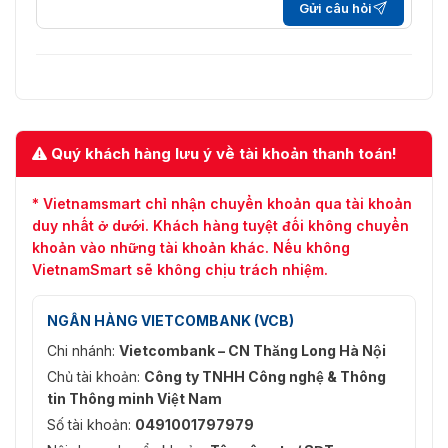
2013 + A1: 2019/A2: 2021, EN
Gửi câu hỏi
50130 -4: 2011 + A1: 2014
CE-LVD: EN 62368-1: 2014/A11:
Bảo vệ
2017 CB: IEC 62368-1: 2014 IEC
62368-1: 2018
Môi trường
Tiêu chuẩn RoHS
Quý khách hàng lưu ý về tài khoản thanh toán!
Sự bảo vệ
IP54, IK09
* Vietnamsmart chỉ nhận chuyển khoản qua tài khoản
duy nhất ở dưới. Khách hàng tuyệt đối không chuyển
khoản vào những tài khoản khác. Nếu không
VietnamSmart sẽ không chịu trách nhiệm.
NGÂN HÀNG VIETCOMBANK (VCB)
Chi nhánh:
Vietcombank – CN Thăng Long Hà Nội
Chủ tài khoản:
Công ty TNHH Công nghệ & Thông
tin Thông minh Việt Nam
Số tài khoản:
0491001797979