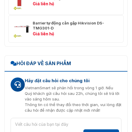
Giá liên hệ
Mở
1 nhóm
Đóng
1 nhóm
Barrier tự động cần gập Hikvision DS-
TMG301-D
Dừng lại
1 nhóm
Giá liên hệ
IR/Máy dò
1 nhóm
xe/Radar
Đèn tín hiệu giao
1 nhóm, yêu cầu nguồn điện bên
HỎI ĐÁP VỀ SẢN PHẨM
thông
ngoài, hỗ trợ tối đa 220 VAC
Sự chấp thuận
Hãy đặt câu hỏi cho chúng tôi
CE-RED EN 300220-1 V3.1.1 EN
VietnamSmart sẽ phản hồi trong vòng 1 giờ. Nếu
300220-2 V3.1.1 EN 301489-1
Quý khách gửi câu hỏi sau 22h, chúng tôi sẽ trả lời
Tần số vô tuyến
V2.2.3 EN 301489-3 V2.1.1 EN IEC
vào sáng hôm sau.
62311: 2020
Thông tin có thể thay đổi theo thời gian, vui lòng đặt
câu hỏi để nhận được cập nhật mới nhất!
CE-EMC: EN 55032: 2015/A11:
2020 + A1: 2020, EN IEC 61000-
EMC
3-2: 2019/A1: 2021, EN 61000-3-3: