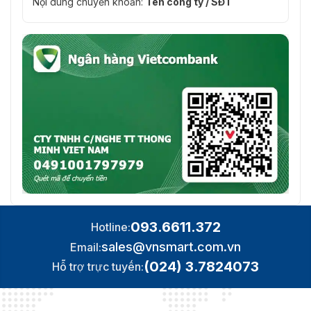
Nội dung chuyển khoản:
Tên công ty / SĐT
093.6611.372
Hotline:
sales@vnsmart.com.vn
Email:
(024) 3.7824073
Hỗ trợ trực tuyến: