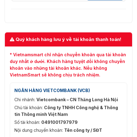
Bảo vệ
2017 CB: IEC 62368-1: 2014 IEC
62368-1: 2018
Môi trường
Tiêu chuẩn RoHS
Sự bảo vệ
IP54, IK09
Quý khách hàng lưu ý về tài khoản thanh toán!
* Vietnamsmart chỉ nhận chuyển khoản qua tài khoản
duy nhất ở dưới. Khách hàng tuyệt đối không chuyển
khoản vào những tài khoản khác. Nếu không
VietnamSmart sẽ không chịu trách nhiệm.
NGÂN HÀNG VIETCOMBANK (VCB)
Chi nhánh:
Vietcombank – CN Thăng Long Hà Nội
Chủ tài khoản:
Công ty TNHH Công nghệ & Thông
tin Thông minh Việt Nam
Số tài khoản:
0491001797979
Nội dung chuyển khoản:
Tên công ty / SĐT