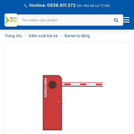
Hotline: 0936.611.372
(8h-18h kể cả T7,CN)
Trang chủ
›
Kiểm soát bãi xe
›
Barrier tự động