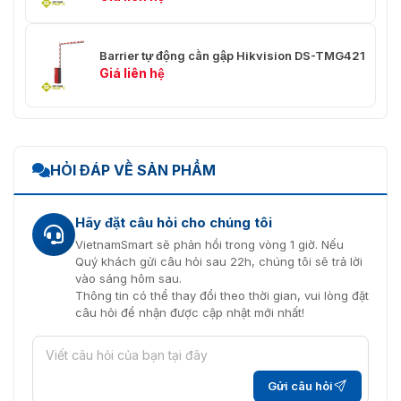
Dừng lại
1 nhóm
Barrier tự động cần gập Hikvision DS-TMG421
IR/Máy dò
Giá liên hệ
1 nhóm
xe/Radar
Đèn tín hiệu giao
1 nhóm, yêu cầu nguồn điện bên
thông
ngoài, hỗ trợ tối đa 220 VAC
HỎI ĐÁP VỀ SẢN PHẨM
Sự chấp thuận
CE-RED EN 300220-1 V3.1.1 EN
Hãy đặt câu hỏi cho chúng tôi
300220-2 V3.1.1 EN 301489-1
Tần số vô tuyến
V2.2.3 EN 301489-3 V2.1.1 EN IEC
VietnamSmart sẽ phản hồi trong vòng 1 giờ. Nếu
62311: 2020
Quý khách gửi câu hỏi sau 22h, chúng tôi sẽ trả lời
vào sáng hôm sau.
CE-EMC: EN 55032: 2015/A11:
Thông tin có thể thay đổi theo thời gian, vui lòng đặt
2020 + A1: 2020, EN IEC 61000-
câu hỏi để nhận được cập nhật mới nhất!
EMC
3-2: 2019/A1: 2021, EN 61000-3-3:
2013 + A1: 2019/A2: 2021, EN
50130 -4: 2011 + A1: 2014
Gửi câu hỏi
CE-LVD: EN 62368-1: 2014/A11: