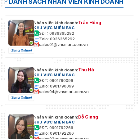
- DANH SÁCH NHÂN VIÊN KINH DOANH
Trần Hồng
Nhân viên kinh doanh:
KHU VỰC MIỀN BẮC
SĐT: 0936365292
Zalo: 0936365292
sales01@vnsmart.com.vn
(Đang Online)
Thu Hà
Nhân viên kinh doanh:
KHU VỰC MIỀN BẮC
SĐT: 0901790099
Zalo: 0901790099
sales04@vnsmart.com.vn
(Đang Online)
Đỗ Giang
Nhân viên kinh doanh:
KHU VỰC MIỀN BẮC
SĐT: 0901792266
Zalo: 0901792266
sales02@vnsmart.com.vn