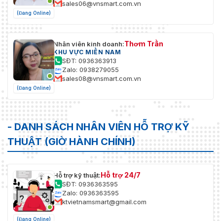
sales06@vnsmart.com.vn
(Đang Online)
Thơm Trần
Nhân viên kinh doanh:
KHU VỰC MIỀN NAM
SĐT: 0936363913
Zalo: 0938279055
sales08@vnsmart.com.vn
(Đang Online)
- DANH SÁCH NHÂN VIÊN HỖ TRỢ KỸ
THUẬT (GIỜ HÀNH CHÍNH)
Hỗ trợ 24/7
Hỗ trợ kỹ thuật:
SĐT: 0936363595
Zalo: 0936363595
ktvietnamsmart@gmail.com
(Đang Online)