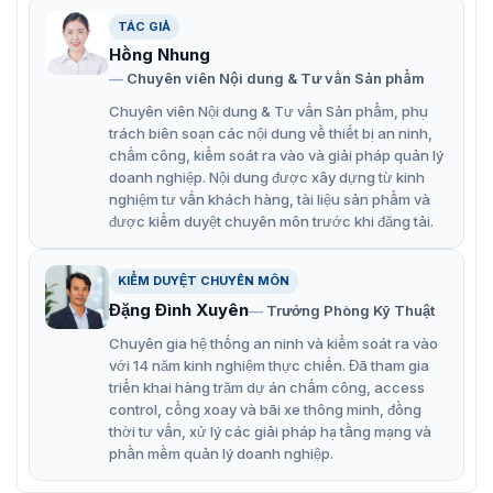
TÁC GIẢ
Hồng Nhung
Barrier tự động Hikvision DS-TMG420/A/B
Chuyên viên Nội dung & Tư vấn Sản phẩm
Đặc điểm chính của Hikvision DS-
Chuyên viên Nội dung & Tư vấn Sản phẩm, phụ
trách biên soạn các nội dung về thiết bị an ninh,
TMG420/A/B
chấm công, kiểm soát ra vào và giải pháp quản lý
doanh nghiệp. Nội dung được xây dựng từ kinh
Động cơ DC không chổi than
nghiệm tư vấn khách hàng, tài liệu sản phẩm và
được kiểm duyệt chuyên môn trước khi đăng tải.
Barrier sử dụng động cơ DC không chổi than, giúp giảm
độ ồn và tăng hiệu suất mô-men xoắn đầu ra, đảm bảo
KIỂM DUYỆT CHUYÊN MÔN
hoạt động ổn định trong mọi điều kiện. Ngoài ra, tính
năng điều khiển thông minh giúp điều chỉnh chính xác,
Đặng Đình Xuyên
Trưởng Phòng Kỹ Thuật
giúp barrier hoạt động linh hoạt, tiết kiệm năng lượng.
Chuyên gia hệ thống an ninh và kiểm soát ra vào
với 14 năm kinh nghiệm thực chiến. Đã tham gia
Các tính năng hỗ trợ an toàn
triển khai hàng trăm dự án chấm công, access
control, cổng xoay và bãi xe thông minh, đồng
Hỗ trợ mở bằng tay: Trong trường hợp mất điện, bạn
thời tư vấn, xử lý các giải pháp hạ tầng mạng và
có thể xoay tay lái để giữ cổng chắn mở. Điều này rất
phần mềm quản lý doanh nghiệp.
hữu ích trong các tình huống khẩn cấp.