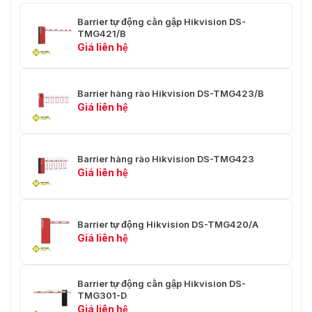
Cân nặng cơ thể
43 ± 3 kg (94,8 ± 6,61 lb.)
Barrier tự động cần gập Hikvision DS-
TMG421/B
Kích thước thân
Giá liên hệ
máy (có gói, không
1266 × 504 × 626 mm (49,84 ×
có cần trục) (D x R x
19,84 × 24,65 inch)
C)
Barrier hàng rào Hikvision DS-TMG423/B
Giá liên hệ
Trọng lượng thân
máy (có gói, không
47 ± 3 kg (103,61 ± 6,61 lb.)
có cần trục)
Barrier hàng rào Hikvision DS-TMG423
Giao diện
Giá liên hệ
RS-485
1 nhóm
Tăng đến giới hạn
1 nhóm
Barrier tự động Hikvision DS-TMG420/A
Giá liên hệ
Rơi vào giới hạn
1 nhóm
Mở
1 nhóm
Barrier tự động cần gập Hikvision DS-
TMG301-D
Đóng
1 nhóm
Giá liên hệ