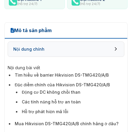
(Hỗ trợ 24/7)
(Hỗ trợ 24/7)
Mô tả sản phẩm
Nội dung chính
Nội dung bài viết
Đặc điểm chính của Hikvision DS-
Tìm hiểu về barrier Hikvision DS-TMG420/A/B
TMG420/A/B
Đặc điểm chính của Hikvision DS-TMG420/A/B
Động cơ DC không chổi than
Các tính năng hỗ trợ an toàn
Hỗ trợ phát hiện mã lỗi
Mua Hikvision DS-TMG420/A/B chính hãng ở đâu?