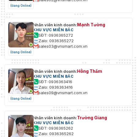
(Đang Online)
Mạnh Tường
Nhân viên kinh doanh:
KHU VỰC MIỀN BẮC
SĐT: 0936365272
Zalo: 0936365272
sales03@vnsmart.com.vn
(Đang Online)
Hồng Thắm
Nhân viên kinh doanh:
KHU VỰC MIỀN BẮC
SĐT: 0936363416
Zalo: 0936363416
sales09@vnsmart.com.vn
(Đang Online)
Trường Giang
Nhân viên kinh doanh:
KHU VỰC MIỀN BẮC
SĐT: 0936365262
Zalo: 0936365262