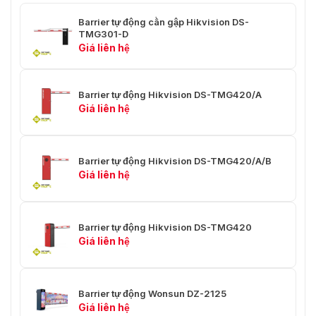
TMG420/A/B, DS-TMG420-L/A/B,
Barrier tự động cần gập Hikvision DS-
DS-TMG420-R/A/B: Tối đa 155 W
TMG301-D
Giá liên hệ
Nhiệt độ: -30 °C đến 60 °C (-22
Nhiệt độ và độ ẩm
°F đến 140 °F), Độ ẩm: ≤ 90%
Cột Boom nâng cao
Tùy chọn, không được hỗ trợ
Barrier tự động Hikvision DS-TMG420/A
cho Poweroff
theo mặc định
Giá liên hệ
Bưu kiện
Barrier tự động Hikvision DS-TMG420/A/B
Kích thước vỏ chắn
1060 × 370 × 262 mm (41,73 ×
Giá liên hệ
(D x R x C)
14,57 × 10,31 inch)
Cân nặng cơ thể
43 ± 3 kg (94,8 ± 6,61 lb.)
Barrier tự động Hikvision DS-TMG420
Kích thước thân
Giá liên hệ
máy (có gói, không
1266 × 504 × 626 mm (49,84 ×
có cần trục) (D x R x
19,84 × 24,65 inch)
C)
Barrier tự động Wonsun DZ-2125
Trọng lượng thân
Giá liên hệ
máy (có gói, không
47 ± 3 kg (103,61 ± 6,61 lb.)