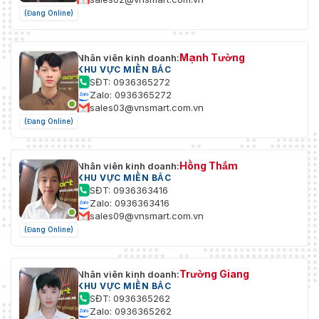
(Đang Online)
Mạnh Tường
Nhân viên kinh doanh:
KHU VỰC MIỀN BẮC
SĐT: 0936365272
Zalo: 0936365272
sales03@vnsmart.com.vn
(Đang Online)
Hồng Thắm
Nhân viên kinh doanh:
KHU VỰC MIỀN BẮC
SĐT: 0936363416
Zalo: 0936363416
sales09@vnsmart.com.vn
(Đang Online)
Trường Giang
Nhân viên kinh doanh:
KHU VỰC MIỀN BẮC
SĐT: 0936365262
Zalo: 0936365262