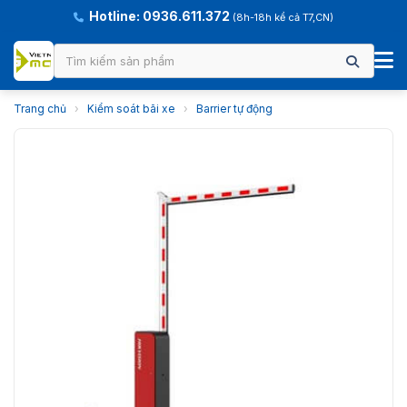
Hotline: 0936.611.372
(8h-18h kể cả T7,CN)
Trang chủ
›
Kiểm soát bãi xe
›
Barrier tự động