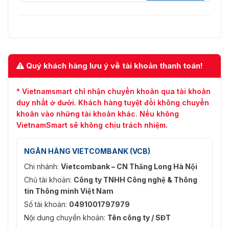
Đèn tín hiệu giao
1 nhóm, yêu cầu nguồn điện bên
thông
ngoài, hỗ trợ tối đa 220 VAC
Sự chấp thuận
Quý khách hàng lưu ý về tài khoản thanh toán!
CE-RED EN 300220-1 V3.1.1 EN
300220-2 V3.1.1 EN 301489-1
Tần số vô tuyến
V2.2.3 EN 301489-3 V2.1.1 EN IEC
* Vietnamsmart chỉ nhận chuyển khoản qua tài khoản
62311: 2020
duy nhất ở dưới. Khách hàng tuyệt đối không chuyển
khoản vào những tài khoản khác. Nếu không
CE-EMC: EN 55032: 2015/A11:
VietnamSmart sẽ không chịu trách nhiệm.
2020 + A1: 2020, EN IEC 61000-
EMC
3-2: 2019/A1: 2021, EN 61000-3-3:
2013 + A1: 2019/A2: 2021, EN
NGÂN HÀNG VIETCOMBANK (VCB)
50130 -4: 2011 + A1: 2014
Chi nhánh:
Vietcombank – CN Thăng Long Hà Nội
CE-LVD: EN 62368-1: 2014/A11:
Chủ tài khoản:
Công ty TNHH Công nghệ & Thông
Bảo vệ
2017 CB: IEC 62368-1: 2014 IEC
tin Thông minh Việt Nam
62368-1: 2018
Số tài khoản:
0491001797979
Môi trường
Tiêu chuẩn RoHS
Nội dung chuyển khoản:
Tên công ty / SĐT