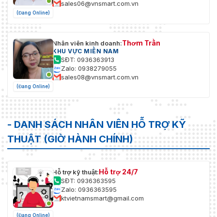
sales06@vnsmart.com.vn
(Đang Online)
Thơm Trần
Nhân viên kinh doanh:
KHU VỰC MIỀN NAM
SĐT: 0936363913
Zalo: 0938279055
sales08@vnsmart.com.vn
(Đang Online)
- DANH SÁCH NHÂN VIÊN HỖ TRỢ KỸ
THUẬT (GIỜ HÀNH CHÍNH)
Hỗ trợ 24/7
Hỗ trợ kỹ thuật:
SĐT: 0936363595
Zalo: 0936363595
ktvietnamsmart@gmail.com
(Đang Online)