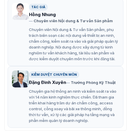
Đặc điểm chính của Hikvision DS-
TÁC GIẢ
TMG421
Hồng Nhung
Chuyên viên Nội dung & Tư vấn Sản phẩm
Barrier hỗ trợ đóng cần trục chậm, với thời gian mặc định
là 10 giây. Người dùng có thể điều chỉnh thời gian đóng
Chuyên viên Nội dung & Tư vấn Sản phẩm, phụ
chậm với 99 ca khác nhau (trạng thái ban đầu là 2 giây,
trách biên soạn các nội dung về thiết bị an ninh,
khoảng cách giữa các ca là 2 giây), mang lại sự linh
chấm công, kiểm soát ra vào và giải pháp quản lý
hoạt cao trong điều chỉnh thời gian đóng/mở của barrier.
doanh nghiệp. Nội dung được xây dựng từ kinh
nghiệm tư vấn khách hàng, tài liệu sản phẩm và
Tốc độ nâng/hạ nhanh chóng chỉ từ 2-5s.
được kiểm duyệt chuyên môn trước khi đăng tải.
Hỗ trợ bật lại khi gặp chướng ngại vật và ưu tiên mở.
KIỂM DUYỆT CHUYÊN MÔN
Hỗ trợ nhiều chế độ chống rơi như IR, máy dò xe và
Đặng Đình Xuyên
Trưởng Phòng Kỹ Thuật
radar.
Chuyên gia hệ thống an ninh và kiểm soát ra vào
Hỗ trợ mở cần trục bằng tay để giữ cho cổng chắn mở
với 14 năm kinh nghiệm thực chiến. Đã tham gia
trong khi mất điện.
triển khai hàng trăm dự án chấm công, access
control, cổng xoay và bãi xe thông minh, đồng
Loại thanh chắn: dạng tay đòn cần cong 1.5m+1.5m /
thời tư vấn, xử lý các giải pháp hạ tầng mạng và
2m+2m / 2.5m+2.5m.
phần mềm quản lý doanh nghiệp.
Hỗ trợ phát hiện mã lỗi, có thể nhanh chóng nhận ra