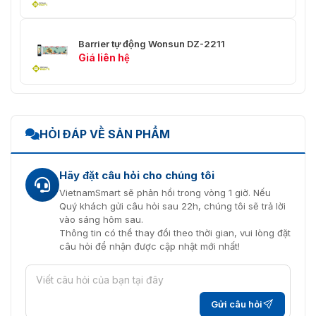
có cần trục)
Cổng rào chắn
Barrier tự động Wonsun DZ-2211
Giá liên hệ
Chu kỳ nhiệm vụ
100%
Giao diện
RS-485
1 nhóm
HỎI ĐÁP VỀ SẢN PHẨM
Tăng đến giới hạn
1 nhóm
Hãy đặt câu hỏi cho chúng tôi
Rơi vào giới hạn
1 nhóm
VietnamSmart sẽ phản hồi trong vòng 1 giờ. Nếu
Quý khách gửi câu hỏi sau 22h, chúng tôi sẽ trả lời
Mở
1 nhóm
vào sáng hôm sau.
Thông tin có thể thay đổi theo thời gian, vui lòng đặt
Đóng
1 nhóm
câu hỏi để nhận được cập nhật mới nhất!
Dừng lại
1 nhóm
IR/Máy dò
1 nhóm
Gửi câu hỏi
xe/Radar