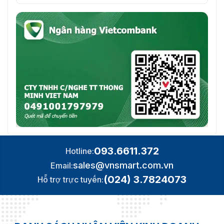
Sự bảo vệ
IP54, IK09
093.6611.372
Hotline:
sales@vnsmart.com.vn
Email:
(024) 3.7824073
Hỗ trợ trực tuyến: