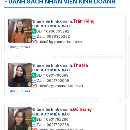
- DANH SÁCH NHÂN VIÊN KINH DOANH
Trần Hồng
Nhân viên kinh doanh:
KHU VỰC MIỀN BẮC
SĐT: 0936365292
Zalo: 0936365292
sales01@vnsmart.com.vn
(Đang Online)
Thu Hà
Nhân viên kinh doanh:
KHU VỰC MIỀN BẮC
SĐT: 0901790099
Zalo: 0901790099
sales04@vnsmart.com.vn
(Đang Online)
Đỗ Giang
Nhân viên kinh doanh:
KHU VỰC MIỀN BẮC
SĐT: 0901792266
Zalo: 0901792266
sales02@vnsmart.com.vn