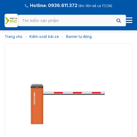
Hotline: 0936.611.372
(8h-18h kể cả T7,CN)
Trang chủ
›
Kiểm soát bãi xe
›
Barrier tự động