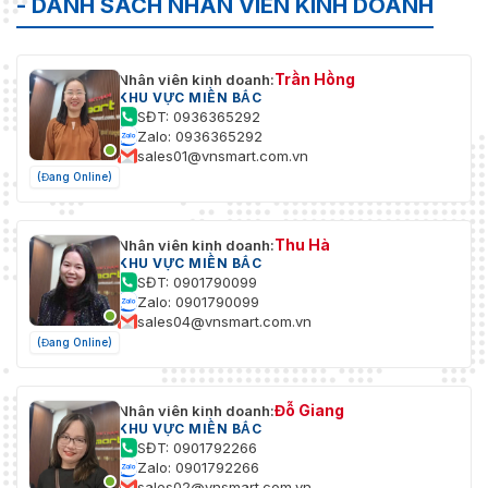
- DANH SÁCH NHÂN VIÊN KINH DOANH
Trần Hồng
Nhân viên kinh doanh:
KHU VỰC MIỀN BẮC
SĐT: 0936365292
Zalo: 0936365292
sales01@vnsmart.com.vn
(Đang Online)
Thu Hà
Nhân viên kinh doanh:
KHU VỰC MIỀN BẮC
SĐT: 0901790099
Zalo: 0901790099
sales04@vnsmart.com.vn
(Đang Online)
Đỗ Giang
Nhân viên kinh doanh:
KHU VỰC MIỀN BẮC
SĐT: 0901792266
Zalo: 0901792266
sales02@vnsmart.com.vn