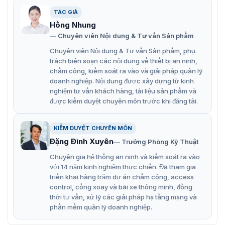
TÁC GIẢ
Giới thiệu về Barrier Tự Động Hikvision DS-TMG520-H (3m)
Hồng Nhung
Chuyên viên Nội dung & Tư vấn Sản phẩm
Barie được tích hợp với các hệ thống kiểm soát truy cập
Chuyên viên Nội dung & Tư vấn Sản phẩm, phụ
khác để nâng cao an ninh và quản lý ra vào. Ngoài ra,
trách biên soạn các nội dung về thiết bị an ninh,
các tính năng an toàn như cảm biến chống kẹt, dừng
chấm công, kiểm soát ra vào và giải pháp quản lý
khẩn cấp cũng được tích hợp nhằm đảm bảo an toàn
doanh nghiệp. Nội dung được xây dựng từ kinh
cho người sử dụng.
nghiệm tư vấn khách hàng, tài liệu sản phẩm và
được kiểm duyệt chuyên môn trước khi đăng tải.
Tính năng nổi bật của barie Hikvision
DS-TMG520-H (3m)
KIỂM DUYỆT CHUYÊN MÔN
DS-TMG520-H (3m) được hỗ trợ cảm ứng, hồng ngoại
Đặng Đình Xuyên
Trưởng Phòng Kỹ Thuật
công nghệ hiện đại. Thiết bị có thể sử dụng công cụ thủ
Chuyên gia hệ thống an ninh và kiểm soát ra vào
công để giữ thanh chắn hoạt động bình thường ngay cả
với 14 năm kinh nghiệm thực chiến. Đã tham gia
khi mất điện. Đồng thời có những đặc điểm và tính năng
triển khai hàng trăm dự án chấm công, access
sau:
control, cổng xoay và bãi xe thông minh, đồng
thời tư vấn, xử lý các giải pháp hạ tầng mạng và
Chiều dài tối đa cần 3m.
phần mềm quản lý doanh nghiệp.
Chiều cao thân trụ 880mm.