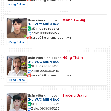
(Đang Online)
Mạnh Tường
Nhân viên kinh doanh:
KHU VỰC MIỀN BẮC
SĐT: 0936365272
Zalo: 0936365272
sales03@vnsmart.com.vn
(Đang Online)
Hồng Thắm
Nhân viên kinh doanh:
KHU VỰC MIỀN BẮC
SĐT: 0936363416
Zalo: 0936363416
sales09@vnsmart.com.vn
(Đang Online)
Trường Giang
Nhân viên kinh doanh:
KHU VỰC MIỀN BẮC
SĐT: 0936365262
Zalo: 0936365262