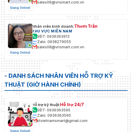
sales06@vnsmart.com.vn
(Đang Online)
Thơm Trần
Nhân viên kinh doanh:
KHU VỰC MIỀN NAM
SĐT: 0936363913
Zalo: 0938279055
sales08@vnsmart.com.vn
(Đang Online)
- DANH SÁCH NHÂN VIÊN HỖ TRỢ KỸ
THUẬT (GIỜ HÀNH CHÍNH)
Hỗ trợ 24/7
Hỗ trợ kỹ thuật:
SĐT: 0936363595
Zalo: 0936363595
ktvietnamsmart@gmail.com
(Đang Online)