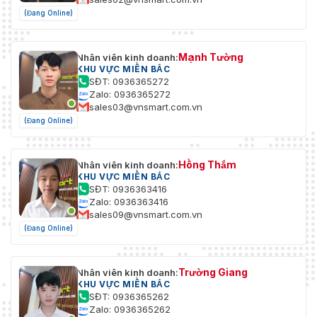
(Đang Online)
Mạnh Tường
Nhân viên kinh doanh:
KHU VỰC MIỀN BẮC
SĐT: 0936365272
Zalo: 0936365272
sales03@vnsmart.com.vn
(Đang Online)
Hồng Thắm
Nhân viên kinh doanh:
KHU VỰC MIỀN BẮC
SĐT: 0936363416
Zalo: 0936363416
sales09@vnsmart.com.vn
(Đang Online)
Trường Giang
Nhân viên kinh doanh:
KHU VỰC MIỀN BẮC
SĐT: 0936365262
Zalo: 0936365262