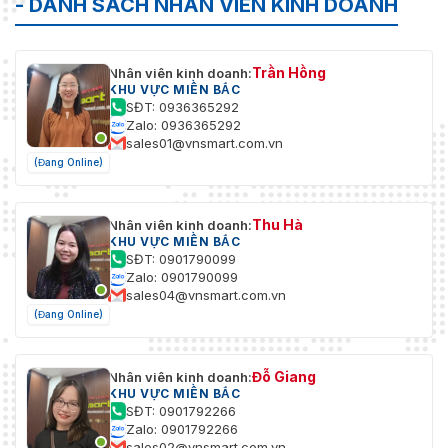
- DANH SÁCH NHÂN VIÊN KINH DOANH
Trần Hồng
Nhân viên kinh doanh:
KHU VỰC MIỀN BẮC
SĐT: 0936365292
Zalo: 0936365292
sales01@vnsmart.com.vn
(Đang Online)
Thu Hà
Nhân viên kinh doanh:
KHU VỰC MIỀN BẮC
SĐT: 0901790099
Zalo: 0901790099
sales04@vnsmart.com.vn
(Đang Online)
Đỗ Giang
Nhân viên kinh doanh:
KHU VỰC MIỀN BẮC
SĐT: 0901792266
Zalo: 0901792266
sales02@vnsmart.com.vn