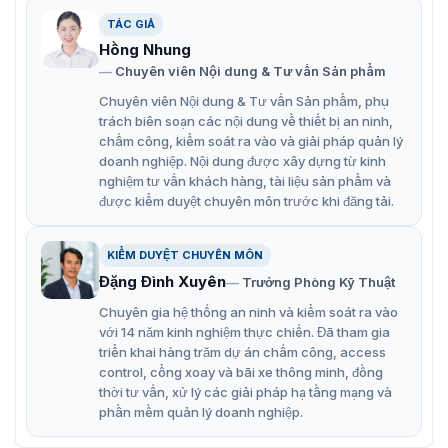
Barrier tự động ZKTeco BGM545R-F chính hãng được
TÁC GIẢ
VietnamSmart nhập khẩu nguyên chiếc
Hồng Nhung
Chuyên viên Nội dung & Tư vấn Sản phẩm
Quý khách tham khảo thêm model
Barrier tự động
ZKTeco BGM545L-F
có thiết kế lắp đặt bên trái.
Chuyên viên Nội dung & Tư vấn Sản phẩm, phụ
trách biên soạn các nội dung về thiết bị an ninh,
Đặc điểm đáng chú ý của barrier điện
chấm công, kiểm soát ra vào và giải pháp quản lý
doanh nghiệp. Nội dung được xây dựng từ kinh
BGM545R-F
nghiệm tư vấn khách hàng, tài liệu sản phẩm và
được kiểm duyệt chuyên môn trước khi đăng tải.
Barrier tự động ZKTeco BGM545R-F được ứng dụng động
cơ không chổi than DC có hiệu suất cao và giúp thiết bị
hoạt động ổn định, không gây ra tiếng ồn. Ngoài ra,
KIỂM DUYỆT CHUYÊN MÔN
cổng còn có các đặc điểm đáng chú ý khác:
Đặng Đình Xuyên
Trưởng Phòng Kỹ Thuật
Hỗ trợ đèn LED: cổng có đèn LED báo tình trạng hoạt
Chuyên gia hệ thống an ninh và kiểm soát ra vào
với 14 năm kinh nghiệm thực chiến. Đã tham gia
động.
triển khai hàng trăm dự án chấm công, access
Tốc độ đóng mở nhanh: cổng có thể đóng mở trong
control, cổng xoay và bãi xe thông minh, đồng
thời tư vấn, xử lý các giải pháp hạ tầng mạng và
thời gian 3 giây.
phần mềm quản lý doanh nghiệp.
Điều khiển từ xa (tùy chọn lắp đặt) hoạt động với