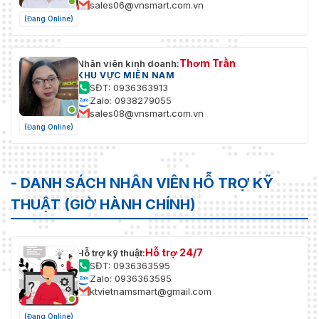
sales06@vnsmart.com.vn
(Đang Online)
Thơm Trần
Nhân viên kinh doanh:
KHU VỰC MIỀN NAM
SĐT: 0936363913
Zalo: 0938279055
sales08@vnsmart.com.vn
(Đang Online)
- DANH SÁCH NHÂN VIÊN HỖ TRỢ KỸ
THUẬT (GIỜ HÀNH CHÍNH)
Hỗ trợ 24/7
Hỗ trợ kỹ thuật:
SĐT: 0936363595
Zalo: 0936363595
ktvietnamsmart@gmail.com
(Đang Online)