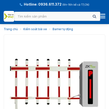
Hotline: 0936.611.372
(8h-18h kể cả T7,CN)
Trang chủ
›
Kiểm soát bãi xe
›
Barrier tự động