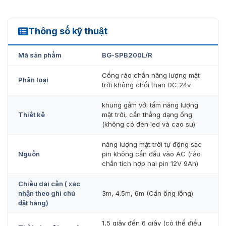
dàng, nhanh chọng.
Sử dụng năng lượng mặt trời.
Thông số kỹ thuật
Tốc độ mở đóng nhanh từ 1.5s – 6s
BG-SPB200L/R
Rào chắn có nhiều lựa chọn về độ dài.
Mã sản phẩm
BG-SPB200L/R
Lắp đặt dễ dàng, nhanh chóng, thuận tiện.
Cổng rào chắn năng lượng mặt
Phân loại
Vật liệu vỏ khung thép không gỉ phủ sơn tĩnh điện
trời không chổi than DC 24v
Điều khiển tự động, có thể kết nối với các hệ thống
khung gầm với tấm năng lượng
kiểm soát ra vào.
Thiết kế
mặt trời, cần thẳng dạng ống
(không có đèn led và cao su)
Tích hợp đa dạng các tính năng như điều khiển từ xa,
lưu trữ dữ liệu, v.v.
năng lượng mặt trời tự động sạc
Nguồn
pin không cần đầu vào AC (rào
Trang bị bảng điều khiển có thể lập trình và động cơ
chắn tích hợp hai pin 12V 9Ah)
DC không chổi than hiệu quả cao
Chiều dài cần ( xác
nhận theo ghi chú
3m, 4.5m, 6m (Cần ống lồng)
VietnamSmart – đơn vị cung cấp barier
đặt hàng)
BG-SPB200L/R chính hãng
1,5 giây đến 6 giây (có thể điều