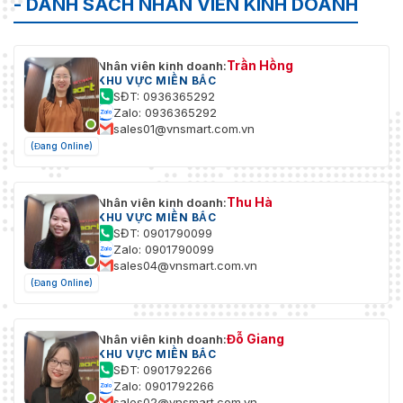
- DANH SÁCH NHÂN VIÊN KINH DOANH
Trần Hồng
Nhân viên kinh doanh:
KHU VỰC MIỀN BẮC
SĐT: 0936365292
Zalo: 0936365292
sales01@vnsmart.com.vn
(Đang Online)
Thu Hà
Nhân viên kinh doanh:
KHU VỰC MIỀN BẮC
SĐT: 0901790099
Zalo: 0901790099
sales04@vnsmart.com.vn
(Đang Online)
Đỗ Giang
Nhân viên kinh doanh:
KHU VỰC MIỀN BẮC
SĐT: 0901792266
Zalo: 0901792266
sales02@vnsmart.com.vn