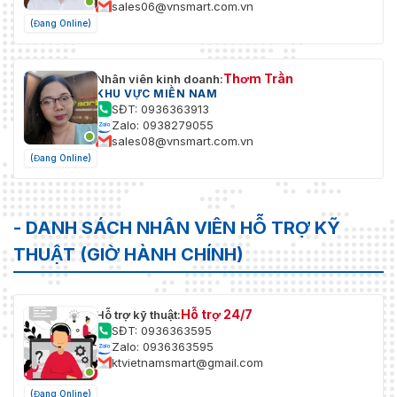
sales06@vnsmart.com.vn
(Đang Online)
Thơm Trần
Nhân viên kinh doanh:
KHU VỰC MIỀN NAM
SĐT: 0936363913
Zalo: 0938279055
sales08@vnsmart.com.vn
(Đang Online)
- DANH SÁCH NHÂN VIÊN HỖ TRỢ KỸ
THUẬT (GIỜ HÀNH CHÍNH)
Hỗ trợ 24/7
Hỗ trợ kỹ thuật:
SĐT: 0936363595
Zalo: 0936363595
ktvietnamsmart@gmail.com
(Đang Online)