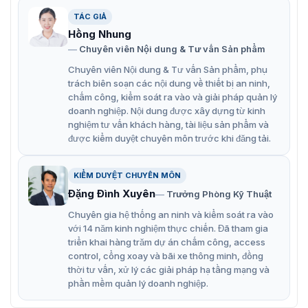
TÁC GIẢ
Hồng Nhung
Chuyên viên Nội dung & Tư vấn Sản phẩm
Chuyên viên Nội dung & Tư vấn Sản phẩm, phụ
trách biên soạn các nội dung về thiết bị an ninh,
chấm công, kiểm soát ra vào và giải pháp quản lý
doanh nghiệp. Nội dung được xây dựng từ kinh
nghiệm tư vấn khách hàng, tài liệu sản phẩm và
ZKTeco BG-SPB200LR
được kiểm duyệt chuyên môn trước khi đăng tải.
Hiện tại chúng tôi còn cung cấp nhiều mẫu barie tự động.
Quý khách hàng có thể tham khảo thêm mẫu
barie BG-
KIỂM DUYỆT CHUYÊN MÔN
LCD100L/R
được trang bị thêm màn hình LCD.
Đặng Đình Xuyên
Trưởng Phòng Kỹ Thuật
Một số đặc điểm nổi bật của cổng
Chuyên gia hệ thống an ninh và kiểm soát ra vào
với 14 năm kinh nghiệm thực chiến. Đã tham gia
barrier BG-SPB200L/R
triển khai hàng trăm dự án chấm công, access
control, cổng xoay và bãi xe thông minh, đồng
Barrier tự động ZKTeco BG-SPB200L/R có thể tính linh
thời tư vấn, xử lý các giải pháp hạ tầng mạng và
hoạt cao bởi không cần sử dụng năng lượng mặt trời.
phần mềm quản lý doanh nghiệp.
Thiết bị có thể di chuyển cũng như lắp đặt hết sức dễ