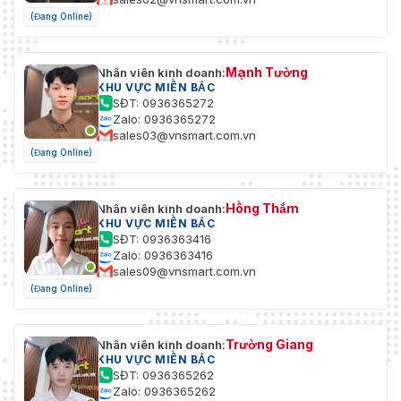
(Đang Online)
Mạnh Tường
Nhân viên kinh doanh:
KHU VỰC MIỀN BẮC
SĐT: 0936365272
Zalo: 0936365272
sales03@vnsmart.com.vn
(Đang Online)
Hồng Thắm
Nhân viên kinh doanh:
KHU VỰC MIỀN BẮC
SĐT: 0936363416
Zalo: 0936363416
sales09@vnsmart.com.vn
(Đang Online)
Trường Giang
Nhân viên kinh doanh:
KHU VỰC MIỀN BẮC
SĐT: 0936365262
Zalo: 0936365262