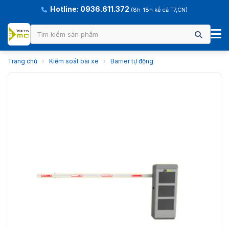
Hotline: 0936.611.372
(8h-18h kể cả T7,CN)
Trang chủ
›
Kiểm soát bãi xe
›
Barrier tự động