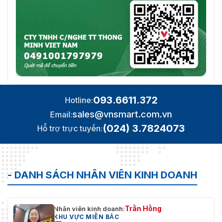
093.6611.372
Hotline:
sales@vnsmart.com.vn
Email:
(024) 3.7824073
Hỗ trợ trực tuyến:
- DANH SÁCH NHÂN VIÊN KINH DOANH
Trần Hồng
Nhân viên kinh doanh:
KHU VỰC MIỀN BẮC