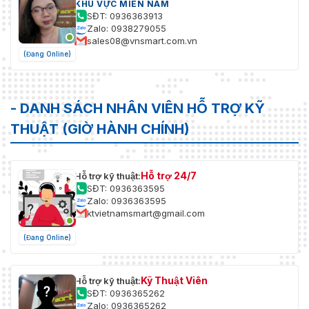
KHU VỰC MIỀN NAM
SĐT: 0936363913
Zalo: 0938279055
sales08@vnsmart.com.vn
(Đang Online)
- DANH SÁCH NHÂN VIÊN HỖ TRỢ KỸ
THUẬT (GIỜ HÀNH CHÍNH)
Hỗ trợ 24/7
Hỗ trợ kỹ thuật:
SĐT: 0936363595
Zalo: 0936363595
ktvietnamsmart@gmail.com
(Đang Online)
Kỹ Thuật Viên
Hỗ trợ kỹ thuật:
SĐT: 0936365262
Zalo: 0936365262