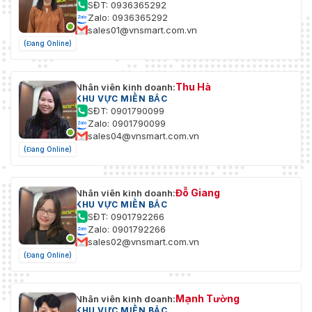
SĐT: 0936365292
Zalo: 0936365292
sales01@vnsmart.com.vn
(Đang Online)
Thu Hà
Nhân viên kinh doanh:
KHU VỰC MIỀN BẮC
SĐT: 0901790099
Zalo: 0901790099
sales04@vnsmart.com.vn
(Đang Online)
Đỗ Giang
Nhân viên kinh doanh:
KHU VỰC MIỀN BẮC
SĐT: 0901792266
Zalo: 0901792266
sales02@vnsmart.com.vn
(Đang Online)
Mạnh Tường
Nhân viên kinh doanh:
KHU VỰC MIỀN BẮC