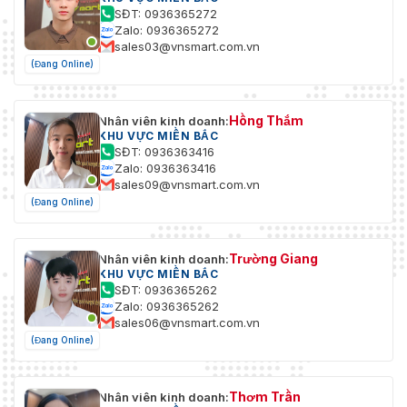
SĐT: 0936365272
Zalo: 0936365272
sales03@vnsmart.com.vn
(Đang Online)
Hồng Thắm
Nhân viên kinh doanh:
KHU VỰC MIỀN BẮC
SĐT: 0936363416
Zalo: 0936363416
sales09@vnsmart.com.vn
(Đang Online)
Trường Giang
Nhân viên kinh doanh:
KHU VỰC MIỀN BẮC
SĐT: 0936365262
Zalo: 0936365262
sales06@vnsmart.com.vn
(Đang Online)
Thơm Trần
Nhân viên kinh doanh: