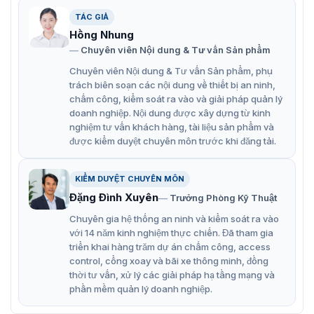
đỗ xe – giải pháp kiểm soát tuyệt vời
TÁC GIẢ
Hồng Nhung
Cổng barrier ZKTeco BG300 có tính
Chuyên viên Nội dung & Tư vấn Sản phẩm
Chuyên viên Nội dung & Tư vấn Sản phẩm, phụ
năng gì?
trách biên soạn các nội dung về thiết bị an ninh,
ZKTeco BG300 là một giải pháp hiệu quả và đáng tin cậy
chấm công, kiểm soát ra vào và giải pháp quản lý
doanh nghiệp. Nội dung được xây dựng từ kinh
để kiểm soát ra vào phương tiện tại các bãi đỗ xe, trạm
nghiệm tư vấn khách hàng, tài liệu sản phẩm và
thu phí, khu dân cư, nhà máy. Cổng được tích hợp các
được kiểm duyệt chuyên môn trước khi đăng tải.
công nghệ tiên tiến nhất, cho phép hoạt động mượt mà,
nhanh chóng và an toàn.
KIỂM DUYỆT CHUYÊN MÔN
Động cơ 24V DC không chổi than mang lại hiệu suất
Đặng Đình Xuyên
Trưởng Phòng Kỹ Thuật
cao và tuổi thọ lâu dài.
Chuyên gia hệ thống an ninh và kiểm soát ra vào
Thiết bị có khả năng chống bụi và nước, phù hợp
với 14 năm kinh nghiệm thực chiến. Đã tham gia
cho các môi trường ngoài trời.
triển khai hàng trăm dự án chấm công, access
control, cổng xoay và bãi xe thông minh, đồng
Hoạt động ổn định trong khoảng nhiệt độ từ -40°C
thời tư vấn, xử lý các giải pháp hạ tầng mạng và
đến +75°C.
phần mềm quản lý doanh nghiệp.
Tiêu thụ điện năng chỉ 100W.