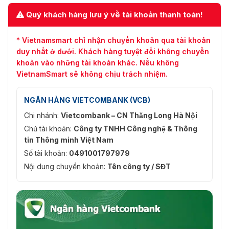
Quý khách hàng lưu ý về tài khoản thanh toán!
* Vietnamsmart chỉ nhận chuyển khoản qua tài khoản
duy nhất ở dưới. Khách hàng tuyệt đối không chuyển
khoản vào những tài khoản khác. Nếu không
VietnamSmart sẽ không chịu trách nhiệm.
NGÂN HÀNG VIETCOMBANK (VCB)
Chi nhánh:
Vietcombank – CN Thăng Long Hà Nội
Chủ tài khoản:
Công ty TNHH Công nghệ & Thông
tin Thông minh Việt Nam
Số tài khoản:
0491001797979
Nội dung chuyển khoản:
Tên công ty / SĐT