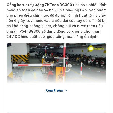
Cổng barrier tự động ZKTeco BG300
tích hợp nhiều tính
năng an toàn để bảo vệ người và phương tiện. Sản phẩm
cho phép điều chỉnh tốc độ đóng/mở linh hoạt từ 1.5 giây
đến 6 giây, tùy thuộc vào chiều dài của tay cần. Thiết bị
có khả năng chống gỉ sét, chống bụi và nước theo tiêu
chuẩn IP54. BG300 sử dụng động cơ không chổi than
24V DC hiệu suất cao, giúp cổng hoạt động ổn định.
Xem thêm
Cổng barrier ZKTeco BG300 có thể được ứng dụng để thu phí