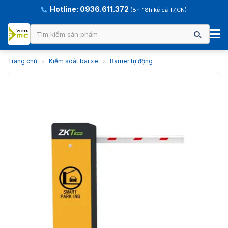
Hotline: 0936.611.372
(8h-18h kể cả T7,CN)
Trang chủ
›
Kiểm soát bãi xe
›
Barrier tự động