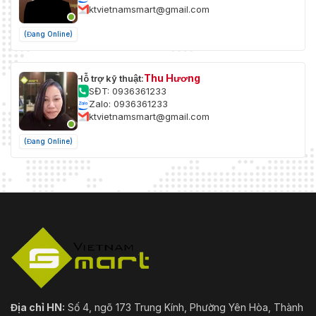
ktvietnamsmart@gmail.com
(Đang Online)
Thu Hương
Hỗ trợ kỹ thuật:
SĐT: 0936361233
Zalo: 0936361233
ktvietnamsmart@gmail.com
(Đang Online)
Địa chỉ HN:
Số 4, ngõ 173 Trung Kính, Phường Yên Hòa, Thành