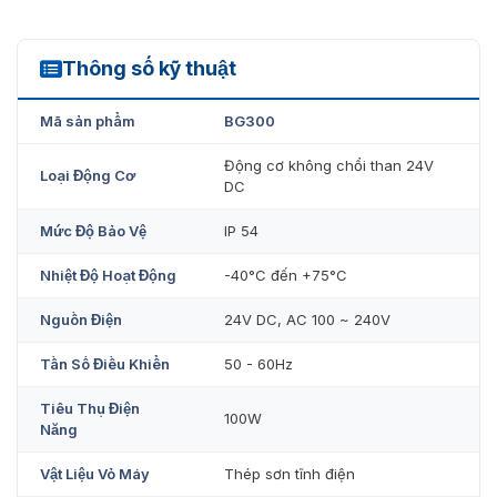
Công suất đầu ra 160W.
Có thể điều khiển từ xa với khoảng cách ≥ 30m.
Thông số kỹ thuật
BG300
Động cơ có MCBF lên đến 2 triệu lần, đảm bảo độ bền
và hoạt động lâu dài.
Mã sản phẩm
BG300
Thiết kế cần trục dạng ống lồng giúp dễ dàng vận
Động cơ không chổi than 24V
Loại Động Cơ
hành và điều chỉnh chiều dài cần trục tối đa 6m.
DC
Barrier tự động đảo chiều khi gặp vật cản, tránh gây
Mức Độ Bảo Vệ
IP 54
hư hại cho phương tiện và người đi đường.
Nhiệt Độ Hoạt Động
-40°C đến +75°C
Nguồn Điện
24V DC, AC 100 ~ 240V
Tần Số Điều Khiển
50 - 60Hz
Tiêu Thụ Điện
100W
Năng
Vật Liệu Vỏ Máy
Thép sơn tĩnh điện