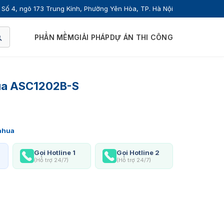
Số 4, ngõ 173 Trung Kính, Phường Yên Hòa, TP. Hà Nội
PHẦN MỀM
GIẢI PHÁP
DỰ ÁN THI CÔNG
hua ASC1202B-S
ahua
Gọi Hotline 1
Gọi Hotline 2
(Hỗ trợ 24/7)
(Hỗ trợ 24/7)