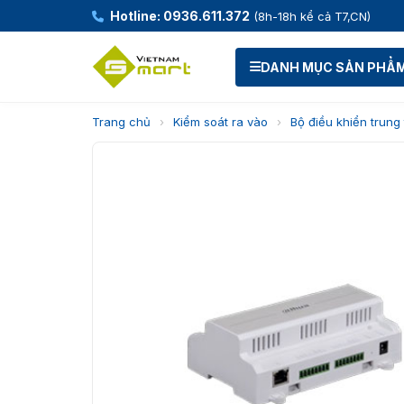
Hotline: 0936.611.372
(8h-18h kể cả T7,CN)
DANH MỤC SẢN PHẨ
Trang chủ
›
Kiểm soát ra vào
›
Bộ điều khiển trung