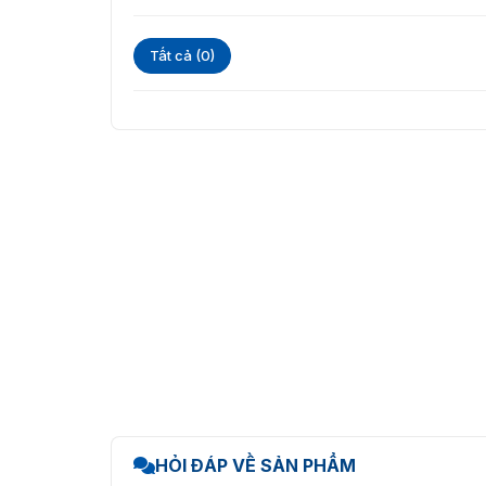
Tất cả (0)
HỎI ĐÁP VỀ SẢN PHẨM