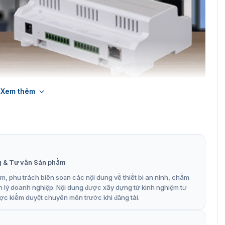
Xem thêm
 trung tâm Dahua ASC1202B-S
ều khiển trung tâm ASC1202B-S
g & Tư vấn Sản phẩm
m soát truy cập tại khu vực nhất định nằm bên trong tòa
n này được nêu cụ thể ở dưới đây:
, phụ trách biên soạn các nội dung về thiết bị an ninh, chấm
n lý doanh nghiệp. Nội dung được xây dựng từ kinh nghiệm tư
i
ợc kiểm duyệt chuyên môn trước khi đăng tải.