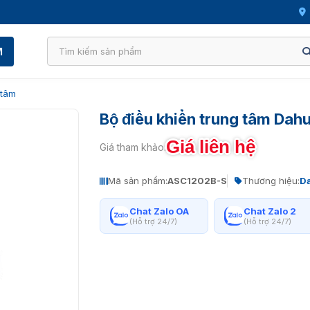
M
 tâm
Bộ điều khiển trung tâm Da
Giá liên hệ
Giá tham khảo:
Mã sản phẩm:
ASC1202B-S
Thương hiệu:
D
Chat Zalo OA
Chat Zalo 2
(Hỗ trợ 24/7)
(Hỗ trợ 24/7)