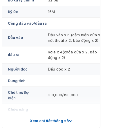
Bộ xử lý chính
32 bit
Ký ức
16M
Cổng đầu vào/đầu ra
Đầu vào x 6 (cảm biến cửa x 2,
Đầu vào
nút thoát x 2, báo động x 2)
Rơle x 4(khóa cửa x 2, báo
đầu ra
động x 2)
Người đọc
Đầu đọc x 2
Dung tích
Chủ thẻ/Sự
100,000/150,000
kiện
Chức năng
Xem chi tiết thông số
Kiểm soát truy
Chống quay lại, Đa khóa liên
cập
động, Mở khóa nhiều thẻ