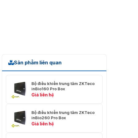
-30°C đến +60°C
động
Độ ẩm làm việc
≤95%
Kích
156mm×51mm×98mm
thước(W×D×H)
Cân nặng
0,45kg
Môi trường làm
Sản phẩm liên quan
trong nhà
việc
Chứng chỉ
Bộ điều khiển trung tâm ZKTeco
inBio160 Pro Box
FCC
Hỗ trợ
Giá liên hệ
Bộ điều khiển trung tâm ZKTeco
inBio260 Pro Box
Giá liên hệ