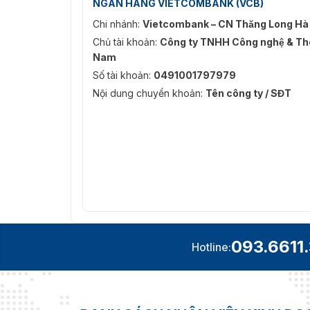
NGÂN HÀNG VIETCOMBANK (VCB)
Chi nhánh:
Vietcombank – CN Thăng Long Hà
Chủ tài khoản:
Công ty TNHH Công nghệ & Thô
Nam
Số tài khoản:
0491001797979
Nội dung chuyển khoản:
Tên công ty / SĐT
093.6611
Hotline: