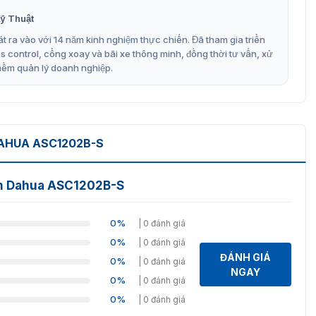
ỹ Thuật
t ra vào với 14 năm kinh nghiệm thực chiến. Đã tham gia triển
ọc (2 cửa)
control, cổng xoay và bãi xe thông minh, đồng thời tư vấn, xử
mềm quản lý doanh nghiệp.
o xâm nhập, báo động cưỡng bức và báo động giả mạo
cửa, mở nhiều thẻ
ỉ hiệu quả
không bị dừng
DAHUA ASC1202B-S
tâm Dahua ASC1202B-S
n Dahua ASC1202B-S chính hãng
điều khiển trung tâm Dahua ASC1202B-S chính hãng với
0%
| 0 đánh giá
am kết mang đến cho khách hàng những sản phẩm có chất
0%
| 0 đánh giá
, khách hàng sẽ được hỗ trợ lắp đặt và bảo hành tới 12
ĐÁNH GIÁ
0%
| 0 đánh giá
3.6611.372 để được tư vấn miễn phí và nhận báo giá nhanh
NGAY
0%
| 0 đánh giá
0%
| 0 đánh giá