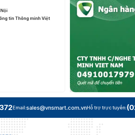
 Nội
ng tin Thông minh Việt
.372
(0
sales@vnsmart.com.vn
Email:
Hỗ trợ trực tuyến: