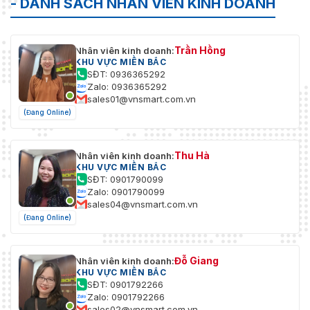
- DANH SÁCH NHÂN VIÊN KINH DOANH
Trần Hồng
Nhân viên kinh doanh:
KHU VỰC MIỀN BẮC
SĐT: 0936365292
Zalo: 0936365292
sales01@vnsmart.com.vn
(Đang Online)
Thu Hà
Nhân viên kinh doanh:
KHU VỰC MIỀN BẮC
SĐT: 0901790099
Zalo: 0901790099
sales04@vnsmart.com.vn
(Đang Online)
Đỗ Giang
Nhân viên kinh doanh:
KHU VỰC MIỀN BẮC
SĐT: 0901792266
Zalo: 0901792266
sales02@vnsmart.com.vn