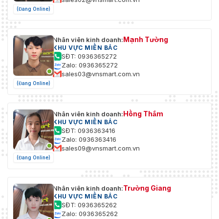
(Đang Online)
Mạnh Tường
Nhân viên kinh doanh:
KHU VỰC MIỀN BẮC
SĐT: 0936365272
Zalo: 0936365272
sales03@vnsmart.com.vn
(Đang Online)
Hồng Thắm
Nhân viên kinh doanh:
KHU VỰC MIỀN BẮC
SĐT: 0936363416
Zalo: 0936363416
sales09@vnsmart.com.vn
(Đang Online)
Trường Giang
Nhân viên kinh doanh:
KHU VỰC MIỀN BẮC
SĐT: 0936365262
Zalo: 0936365262