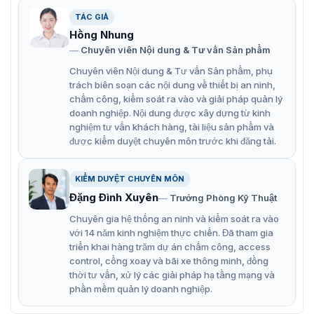
TÁC GIẢ
K2810
Hồng Nhung
Hikvision DS-K2810
được thiết kế đảm bảo an toàn và
Chuyên viên Nội dung & Tư vấn Sản phẩm
hoạt động ổn định trong thời gian dài. Bộ điều khiển trung
Chuyên viên Nội dung & Tư vấn Sản phẩm, phụ
tâm tương thích với nhiều loại đầu đọc thẻ, khóa điện, nút
trách biên soạn các nội dung về thiết bị an ninh,
thoát của Hikvision hoặc các bên khác. Thiết bị có những
chấm công, kiểm soát ra vào và giải pháp quản lý
tính năng ưu việt sau:
doanh nghiệp. Nội dung được xây dựng từ kinh
Hỗ trợ tải lên sự kiện báo động.
nghiệm tư vấn khách hàng, tài liệu sản phẩm và
được kiểm duyệt chuyên môn trước khi đăng tải.
Quản lý tối đa 10.000 thẻ và 50.000 sự kiện.
Hỗ trợ pin dự phòng (máy chưa bao gồm pin).
KIỂM DUYỆT CHUYÊN MÔN
Dữ liệu có thể được lưu khi bộ điều khiển truy cập bị tắt
Đặng Đình Xuyên
Trưởng Phòng Kỹ Thuật
nguồn.
Chuyên gia hệ thống an ninh và kiểm soát ra vào
với 14 năm kinh nghiệm thực chiến. Đã tham gia
Hỗ trợ giao diện RS-485 và giao diện Wiegand để truy
triển khai hàng trăm dự án chấm công, access
cập đầu đọc thẻ.
control, cổng xoay và bãi xe thông minh, đồng
thời tư vấn, xử lý các giải pháp hạ tầng mạng và
Giao diện Wiegand hỗ trợ W26/W34, tương thích mượt
phần mềm quản lý doanh nghiệp.
mà với đầu đọc thẻ của bên thứ ba.