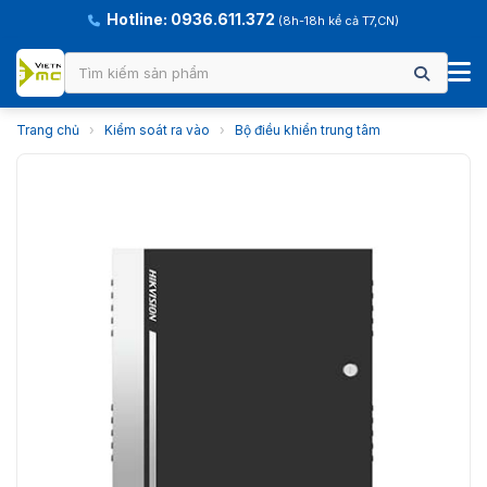
Hotline: 0936.611.372
(8h-18h kể cả T7,CN)
Trang chủ
›
Kiểm soát ra vào
›
Bộ điều khiển trung tâm