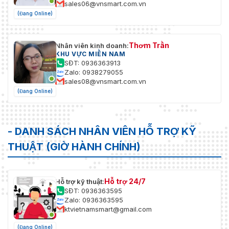
sales06@vnsmart.com.vn
(Đang Online)
Thơm Trần
Nhân viên kinh doanh:
KHU VỰC MIỀN NAM
SĐT: 0936363913
Zalo: 0938279055
sales08@vnsmart.com.vn
(Đang Online)
- DANH SÁCH NHÂN VIÊN HỖ TRỢ KỸ
THUẬT (GIỜ HÀNH CHÍNH)
Hỗ trợ 24/7
Hỗ trợ kỹ thuật:
SĐT: 0936363595
Zalo: 0936363595
ktvietnamsmart@gmail.com
(Đang Online)