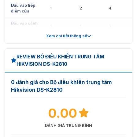
Đầu vào tiếp
1
2
4
điểm cửa
Đầu vào cảnh
5
5
3
báo
Xem chi tiết thông số
Đầu ra cảnh
4
4
4
báo
REVIEW BỘ ĐIỀU KHIỂN TRUNG TÂM
TAMPER
1
1
1
HIKVISION DS-K2810
RS-485
1
1
1
0 đánh giá cho Bộ điều khiển trung tâm
2,
4,
4,
Hikvision DS-K2810
Wiegand
Wiegand
Wiegand
Wiegand
26/34
26/34
26/34
Tổng quan
0.00
Mạng có dây
Mạng có dây 10M/100M tự thích ứng
ĐÁNH GIÁ TRUNG BÌNH
Giao tiếp
TCP/IP, RS-485, Wiegand