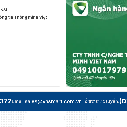
 Nội
ng tin Thông minh Việt
.372
(0
sales@vnsmart.com.vn
Email:
Hỗ trợ trực tuyến: