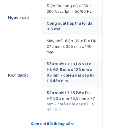
Điện áp cung cấp: 180 ÷
260 Vac, 1ph - 50/60 Hz
Nguồn cấp
Công suất hấp thụ tối đa:
3,5 kW
Máy phát điện (W x D x H):
275 mm x 265 mm x 140
mm
Đầu sưởi HH10 (W x D x
H): 62,5 mm x 123 mm x
Kích thước
95 mm - chiều dài cáp từ
1,5 đến 6 m
Đầu sưởi HH15 (W x D x
H): 52 x mm 75,5 mm x 77
mm - chiều dài cáp từ 1,5
đến 6 m
Máy phát điện: 10 kg
Xem chi tiết thông số