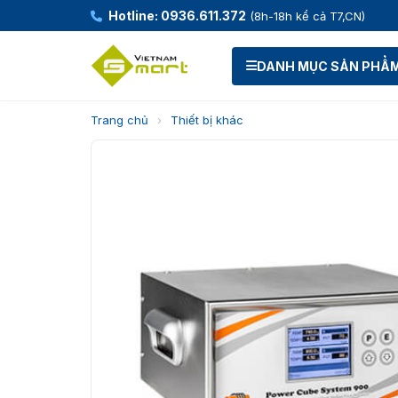
Hotline: 0936.611.372
(8h-18h kể cả T7,CN)
DANH MỤC SẢN PHẨ
Trang chủ
›
Thiết bị khác