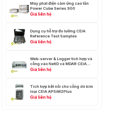
Máy phát điện cảm ứng cao tần
Power Cube Series 900
Giá liên hệ
Dụng cụ hỗ trợ đo lường CEIA
Reference Test Samples
Giá liên hệ
Web-server & Logger tích hợp và
cổng vào NetID và MDAR CEIA
APSiM3Plus
Giá liên hệ
Tích hợp kết nối cho cổng dò kim
loại CEIA APSiM2Plus
Giá liên hệ