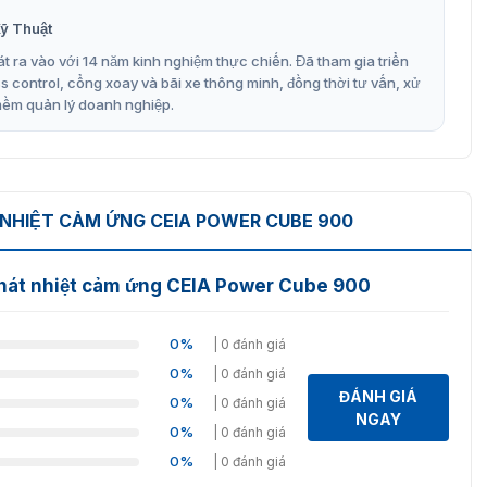
ỹ Thuật
t ra vào với 14 năm kinh nghiệm thực chiến. Đã tham gia triển
control, cổng xoay và bãi xe thông minh, đồng thời tư vấn, xử
hế.
mềm quản lý doanh nghiệp.
u khiển.
 NHIỆT CẢM ỨNG CEIA POWER CUBE 900
 nhiệt độ sưởi.
phát nhiệt cảm ứng CEIA Power Cube 900
ận làm việc.
0%
| 0 đánh giá
 cả với các điều kiện tải thay đổi.
0%
| 0 đánh giá
ĐÁNH GIÁ
0%
| 0 đánh giá
ợc cách ly khỏi nguồn điện.
NGAY
0%
| 0 đánh giá
0%
| 0 đánh giá