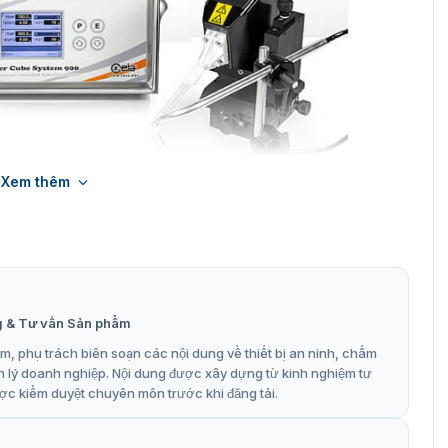
Xem thêm
 phát nhiệt cảm ứng Power Cube 900
 và máy phát nhiệt cảm ứng Power Cube
g & Tư vấn Sản phẩm
, phụ trách biên soạn các nội dung về thiết bị an ninh, chấm
t điện quản lý bao gồm đọc nhiệt độ bằng nhiệt kế quang
n lý doanh nghiệp. Nội dung được xây dựng từ kinh nghiệm tư
iên quan và kích hoạt (bằng rơ le) bộ khuếch tán khí
ợc kiểm duyệt chuyên môn trước khi đăng tải.
3,5 ”độ phân giải cao cho phép người vận hành truy cập
i đặt.