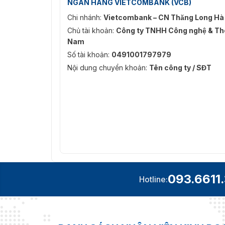
NGÂN HÀNG VIETCOMBANK (VCB)
Chi nhánh:
Vietcombank – CN Thăng Long Hà
Chủ tài khoản:
Công ty TNHH Công nghệ & Thô
Nam
Số tài khoản:
0491001797979
Nội dung chuyển khoản:
Tên công ty / SĐT
093.6611
Hotline: