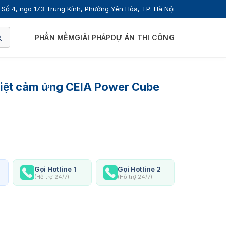
Số 4, ngõ 173 Trung Kính, Phường Yên Hòa, TP. Hà Nội
PHẦN MỀM
GIẢI PHÁP
DỰ ÁN THI CÔNG
nhiệt cảm ứng CEIA Power Cube
Gọi Hotline 1
Gọi Hotline 2
(Hỗ trợ 24/7)
(Hỗ trợ 24/7)