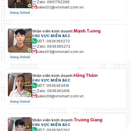
Zalo: 0901792266
sales02@vnsmart.com.vn
(Đang Online)
Mạnh Tường
Nhân viên kinh doanh:
KHU VỰC MIỀN BẮC
SĐT: 0936365272
Zalo: 0936365272
sales03@vnsmart.com.vn
(Đang Online)
Hồng Thắm
Nhân viên kinh doanh:
KHU VỰC MIỀN BẮC
SĐT: 0936363416
Zalo: 0936363416
sales09@vnsmart.com.vn
(Đang Online)
Trường Giang
Nhân viên kinh doanh:
KHU VỰC MIỀN BẮC
SĐT: 0936365262