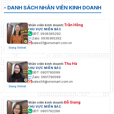
- DANH SÁCH NHÂN VIÊN KINH DOANH
Trần Hồng
Nhân viên kinh doanh:
KHU VỰC MIỀN BẮC
SĐT: 0936365292
Zalo: 0936365292
sales01@vnsmart.com.vn
(Đang Online)
Thu Hà
Nhân viên kinh doanh:
KHU VỰC MIỀN BẮC
SĐT: 0901790099
Zalo: 0901790099
sales04@vnsmart.com.vn
(Đang Online)
Đỗ Giang
Nhân viên kinh doanh:
KHU VỰC MIỀN BẮC
SĐT: 0901792266