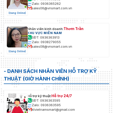
Zalo: 0936365262
sales06@vnsmart.com.vn
(Đang Online)
Thơm Trần
Nhân viên kinh doanh:
KHU VỰC MIỀN NAM
SĐT: 0936363913
Zalo: 0938279055
sales08@vnsmart.com.vn
(Đang Online)
- DANH SÁCH NHÂN VIÊN HỖ TRỢ KỸ
THUẬT (GIỜ HÀNH CHÍNH)
Hỗ trợ 24/7
Hỗ trợ kỹ thuật:
SĐT: 0936363595
Zalo: 0936363595
ktvietnamsmart@gmail.com