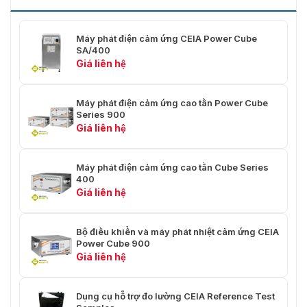
đến 45 °
đến 45 °
đến 
C (không
C (không
C (k
ngưng tụ)
ngưng tụ)
ngưn
Máy phát điện cảm ứng CEIA Power Cube
SA/400
Giá liên hệ
Công suất:
Công suất:
Công
≥ 5 kW
≥ 10 kW
≥ 15
Tốc độ
Hệ
Lưu lượng
Lưu 
Máy phát điện cảm ứng cao tần Power Cube
dòng
thống
nước: 0,5
nước
Series 900
nước: 0,3
làm
÷ 1,5 m3 /
÷ 1,7
Giá liên hệ
÷ 0,8 m3 /
lạnh
h
h
h
điện
Áp suất:
Áp su
Áp suất:
3,5 bar - 5
3,5 b
Máy phát điện cảm ứng cao tần Cube Series
3,5 bar - 5
bar
bar
400
bar
Giá liên hệ
Chế độ hoạt động
Hoạt động liên tục
Bộ điều khiển và máy phát nhiệt cảm ứng CEIA
Chế độ điều khiển
Tự động (được điều khiển bởi bộ điều k
Power Cube 900
Giá liên hệ
Kiểm soát và giám
Nguồn điện sưởi ấm tự động ổn định (k
sát
áp nguồn cung cấp)
Dụng cụ hỗ trợ đo lường CEIA Reference Test
Theo dõi nhiệt độ và áp suất nước làm