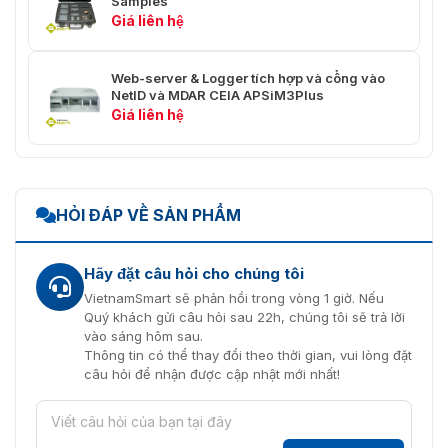
Samples
Giá liên hệ
Ngắn mạch giữa các đạo trình cuộn c
Tín
hiệu
Lỗi nội bộ
Web-server & Logger tích hợp và cổng vào
Tự
lỗi
NetID và MDAR CEIA APSiM3Plus
chẩn
hình
Giá liên hệ
đoán
ảnh và
Giám sát đo kích thước cuộn cảm
âm
thanh
Giám sát kết nối đầu sưởi
Giám sát giá trị điện áp cung cấp điện
HỎI ĐÁP VỀ SẢN PHẨM
Nhiệt
độ
+ 5 ° C đến + 55 ° C
Hãy đặt câu hỏi cho chúng tôi
hoạt
động
VietnamSmart sẽ phản hồi trong vòng 1 giờ. Nếu
Điều
Quý khách gửi câu hỏi sau 22h, chúng tôi sẽ trả lời
kiện
Nhiệt
vào sáng hôm sau.
hoạt
độ bảo
- 20 ° C đến + 70 ° C
Thông tin có thể thay đổi theo thời gian, vui lòng đặt
động
quản
câu hỏi để nhận được cập nhật mới nhất!
Độ ẩm
tương
0 - 95% (không ngưng tụ)