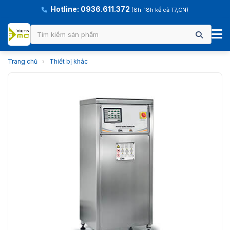
Hotline: 0936.611.372
(8h-18h kể cả T7,CN)
Trang chủ
›
Thiết bị khác