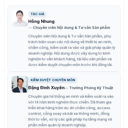
TÁC GIẢ
Hồng Nhung
Chuyên viên Nội dung & Tư vấn Sản phẩm
Máy phát điện cảm ứng Power Cube SA 80
Chuyên viên Nội dung & Tư vấn Sản phẩm, phụ
Hệ thống điều khiển bộ vi xử lý nhúng dựa trên mạng
trách biên soạn các nội dung về thiết bị an ninh,
chấm công, kiểm soát ra vào và giải pháp quản lý
lưới tín hiệu phản hồi rộng, cho phép kiểm soát dòng
doanh nghiệp. Nội dung được xây dựng từ kinh
điện và điện áp cuộn dây tốt, đồng thời đảm bảo tính
nghiệm tư vấn khách hàng, tài liệu sản phẩm và
nhất quán và độ chính xác của việc tạo ra công suất đầu
được kiểm duyệt chuyên môn trước khi đăng tải.
ra, phù hợp với các quy trình sản xuất có độ lặp lại cao.
Tính năng máy phát điện cảm ứng
KIỂM DUYỆT CHUYÊN MÔN
Đặng Đình Xuyên
Power Cube SA/80
Trưởng Phòng Kỹ Thuật
Chuyên gia hệ thống an ninh và kiểm soát ra vào
Hệ thống thích ứng của power cube SA / 80 với tải hoàn
với 14 năm kinh nghiệm thực chiến. Đã tham gia
toàn tự động. Người vận hành không phải thực hiện bất
triển khai hàng trăm dự án chấm công, access
kỳ loại vận hành cơ học nào trên Máy phát điện hoặc
control, cổng xoay và bãi xe thông minh, đồng
trên Đầu gia nhiệt.Chức năng Autolearn cung cấp một
thời tư vấn, xử lý các giải pháp hạ tầng mạng và
quy trình hoàn toàn tự động để lựa chọn các thông số
phần mềm quản lý doanh nghiệp.