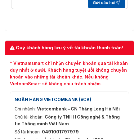
đối
Gửi câu hỏi
Bằng cấp bảo vệ IP
IP54
Trọng lượng
132 Kg
159 Kg
270 
Cách điện Galvanic từ điện áp cung c
Các tính năng an
Quý khách hàng lưu ý về tài khoản thanh toán!
toàn
Tuân thủ các tiêu chuẩn quốc tế hiện 
60204-1) và Tương thích Điện từ (EN
* Vietnamsmart chỉ nhận chuyển khoản qua tài khoản
duy nhất ở dưới. Khách hàng tuyệt đối không chuyển
khoản vào những tài khoản khác. Nếu không
VietnamSmart sẽ không chịu trách nhiệm.
NGÂN HÀNG VIETCOMBANK (VCB)
Chi nhánh:
Vietcombank – CN Thăng Long Hà Nội
Chủ tài khoản:
Công ty TNHH Công nghệ & Thông
tin Thông minh Việt Nam
Số tài khoản:
0491001797979