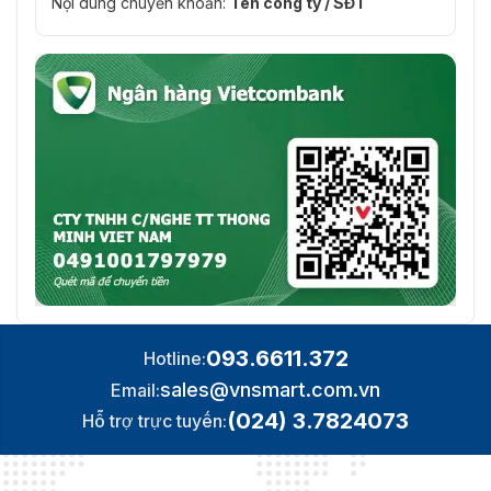
Nội dung chuyển khoản:
Tên công ty / SĐT
093.6611.372
Hotline:
sales@vnsmart.com.vn
Email:
(024) 3.7824073
Hỗ trợ trực tuyến: