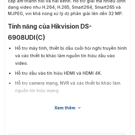
cấp âm thanh nổi và hai kênh. Hỗ trợ giải mã nhiều định
dạng video như H.264, H.265, Smart264, Smart265 và
MJPEG, với khả năng xử lý độ phân giải lên đến 32 MP.
Tính năng của Hikvision DS-
6908UDI(C)
Hỗ trợ máy tính, thiết bị đầu cuối hội nghị truyền hình
và các thiết bị khác làm nguồn tín hiệu đầu vào
video.
Hỗ trợ đầu vào tín hiệu HDMI và HDMI 4K.
Hỗ trợ camera mạng, NVR và các thiết bị khác làm
nguồn tín hiệu mạng.
Hỗ trợ đầu vào âm thanh nhúng HDMI.
Xem thêm
Đầu vào âm thanh hỗ trợ lấy mẫu 16 bit và 48K Hz,
âm thanh nổi và hai kênh.
Hỗ trợ mã hóa 2 kênh 1080p@50/60 hoặc 1 kênh