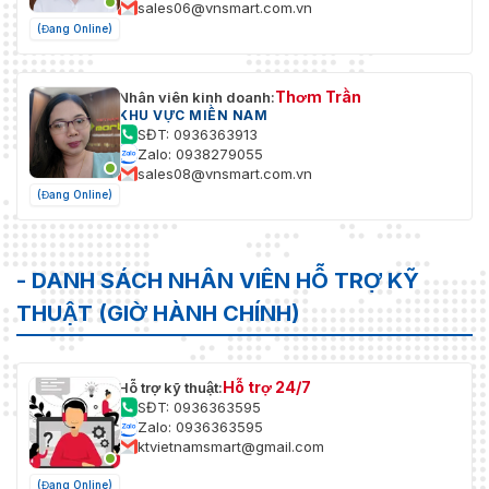
sales06@vnsmart.com.vn
(Đang Online)
Thơm Trần
Nhân viên kinh doanh:
KHU VỰC MIỀN NAM
SĐT: 0936363913
Zalo: 0938279055
sales08@vnsmart.com.vn
(Đang Online)
- DANH SÁCH NHÂN VIÊN HỖ TRỢ KỸ
THUẬT (GIỜ HÀNH CHÍNH)
Hỗ trợ 24/7
Hỗ trợ kỹ thuật:
SĐT: 0936363595
Zalo: 0936363595
ktvietnamsmart@gmail.com
(Đang Online)