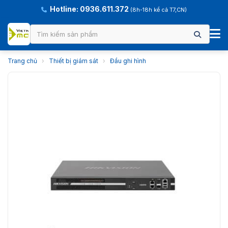
Hotline: 0936.611.372
(8h-18h kể cả T7,CN)
Trang chủ
›
Thiết bị giám sát
›
Đầu ghi hình