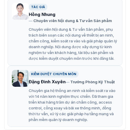
4K@30 thông qua giao diện đầu vào HDMI 1.4.
TÁC GIẢ
Hỗ trợ đầu ra video UHD 4K (3840 × 2160@30 Hz)
Hồng Nhung
thông qua giao diện đầu ra HDMI 1.4.
Chuyên viên Nội dung & Tư vấn Sản phẩm
Hỗ trợ hai phương pháp xuất âm thanh: xuất âm
Chuyên viên Nội dung & Tư vấn Sản phẩm, phụ
thanh HDMI nhúng và xuất âm thanh ngoài.
trách biên soạn các nội dung về thiết bị an ninh,
chấm công, kiểm soát ra vào và giải pháp quản lý
Áp dụng công nghệ đồng bộ khung hình để đảm bảo
doanh nghiệp. Nội dung được xây dựng từ kinh
đồng bộ hoàn toàn hình ảnh từ tất cả các cổng xuất
nghiệm tư vấn khách hàng, tài liệu sản phẩm và
ra, hình ảnh hoàn chỉnh, phát lại mượt mà, không bị
được kiểm duyệt chuyên môn trước khi đăng tải.
trễ, mất khung hình, rách hình hoặc ghép hình.
KIỂM DUYỆT CHUYÊN MÔN
Hỗ trợ mã hóa H.264 và H.265 cho bo mạch đầu vào,
Đặng Đình Xuyên
Trưởng Phòng Kỹ Thuật
mã hóa luồng phụ và luồng chính; định dạng mã hóa
mặc định là H.264.
Chuyên gia hệ thống an ninh và kiểm soát ra vào
với 14 năm kinh nghiệm thực chiến. Đã tham gia
Hỗ trợ camera mạng, NVR và các nguồn mạng khác
triển khai hàng trăm dự án chấm công, access
giải mã bo mạch đầu ra, giải mã luồng phụ và luồng
control, cổng xoay và bãi xe thông minh, đồng
chính bao gồm H.264, H.265, Smart264, Smart265,
thời tư vấn, xử lý các giải pháp hạ tầng mạng và
phần mềm quản lý doanh nghiệp.
MJPEG, HIK264 và các