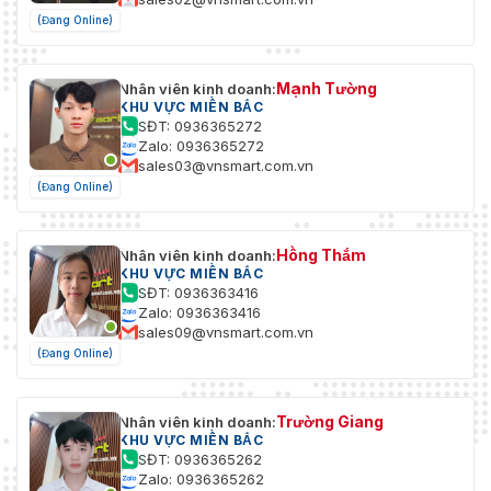
Đầu ra âm thanh HDMI nhúng
(Đang Online)
Loại giao diện đầu
hoặc đầu ra âm thanh độc lập
ra âm thanh
DB15 sang BNC
Mạnh Tường
Nhân viên kinh doanh:
Giao diện đầu ra
KHU VỰC MIỀN BẮC
8
SĐT: 0936365272
âm thanh
Zalo: 0936365272
sales03@vnsmart.com.vn
Mã hóa và Giải
(Đang Online)
mã/Giải mã âm
thanh
Hồng Thắm
Nhân viên kinh doanh:
Định dạng giải mã
Định dạng giải mã âm thanh
KHU VỰC MIỀN BẮC
âm thanh
SĐT: 0936363416
Zalo: 0936363416
sales09@vnsmart.com.vn
(Đang Online)
Trường Giang
Nhân viên kinh doanh:
KHU VỰC MIỀN BẮC
SĐT: 0936365262
Zalo: 0936365262