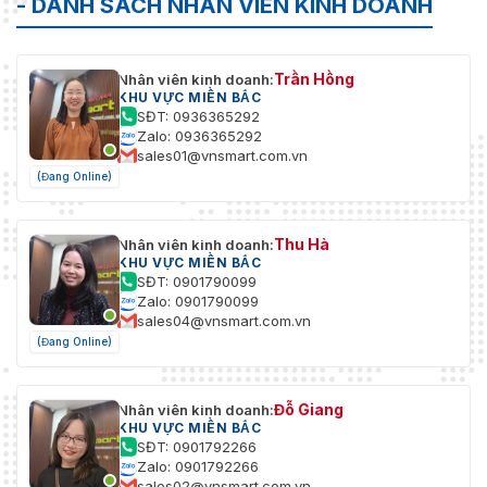
- DANH SÁCH NHÂN VIÊN KINH DOANH
1) Định dạng H.264/H.265: Hỗ trợ
giải mã 4 kênh 32 MP/24 MP, 8
kênh 12 MP, 16 kênh 8 MP, 20
Trần Hồng
Nhân viên kinh doanh:
kênh 6 MP, 32 kênh 4 MP, 64
KHU VỰC MIỀN BẮC
kênh 1080p, 128 kênh 720p và
SĐT: 0936365292
độ phân giải thấp hơn theo thời
Zalo: 0936365292
gian thực. Mỗi bốn cổng ra (cổng
sales01@vnsmart.com.vn
ra HDMI 1 đến 4 và 5 đến 8) tạo
(Đang Online)
thành một nhóm và 2 nhóm chia
Khả năng giải mã
sẻ khả năng giải mã. Mỗi nhóm
video
hỗ trợ giải mã thông minh lên đến
Thu Hà
Nhân viên kinh doanh:
4 kênh hoặc giải mã luồng được
KHU VỰC MIỀN BẮC
mã hóa 4 kênh. Giải mã thông
SĐT: 0901790099
minh cho phép thiết bị giải mã
Zalo: 0901790099
các sự kiện báo động thông
sales04@vnsmart.com.vn
minh từ camera mạng. 2) Định
(Đang Online)
dạng MJPEG: 8 kênh 1080p và độ
phân giải thấp hơn 3) Định dạng
HIK264: 4 kênh 720p và độ phân
Đỗ Giang
Nhân viên kinh doanh:
giải thấp hơn
KHU VỰC MIỀN BẮC
SĐT: 0901792266
Đầu ra âm thanh
Zalo: 0901792266
sales02@vnsmart.com.vn