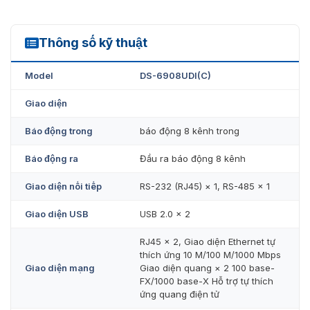
định dạng đóng gói chính như PS, RTP, TS, ES.
Hỗ trợ lên đến 128 kênh giải mã video và giải mã
đồng thời 64 kênh 2MP hoặc 128 kênh 720p trên
Thông số kỹ thuật
DS-6908UDI(C)
tường.
Model
DS-6908UDI(C)
Hỗ trợ giải mã luồng có nhiều độ phân giải không
quá 32 MP.
Giao diện
Nén âm thanh G.722, G.711A, G.726, G.711U, MPEG2-
Báo động trong
báo động 8 kênh trong
L2, AAC, MP3, PCM.
Báo động ra
Đầu ra báo động 8 kênh
Hỗ trợ chế độ xoay của camera trước giải mã và đầu
ra giải mã lên tới 2560 × 1440.
Giao diện nối tiếp
RS-232 (RJ45) × 1, RS-485 × 1
Hai chế độ giải mã: giải mã chủ động và giải mã thụ
Giao diện USB
USB 2.0 × 2
động.
Hỗ trợ luồng mã hóa, luồng đa kênh và giải mã luồng
RJ45 × 2, Giao diện Ethernet tự
thích ứng 10 M/100 M/1000 Mbps
thông minh.
Giao diện mạng
Giao diện quang × 2 100 base-
FX/1000 base-X Hỗ trợ tự thích
Hỗ trợ chỉnh sửa và chuyển đổi luồng, tự động
ứng quang điện tử
chuyển sang luồng phụ khi số lượng cửa sổ chia đạt