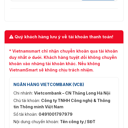
H.265/H.264 Mặc định H.264
người dùng có các quyền khác nhau sử dụng các tài
video
nguyên được chỉ định và vận hành các mô-đun tường
Khả năng mã hóa
video được chỉ định.
1 kênh: 4K 30 2 kênh: 1080p 60
video
Hỗ trợ trực quan hóa hoạt động và bảo trì bằng cách
Mã hóa âm thanh
hiển thị cấu trúc mạng và trạng thái mạng chính của
Quý khách hàng lưu ý về tài khoản thanh toán!
các bộ điều khiển chính (MCU) và bảng dịch vụ.
Định dạng mã hóa
G722.1, G711U, G711A, AAC-LC
âm thanh
* Vietnamsmart chỉ nhận chuyển khoản qua tài khoản
Hỗ trợ đồng bộ hóa thời gian NTP và đồng bộ hóa
duy nhất ở dưới. Khách hàng tuyệt đối không chuyển
thời gian thủ công.
Đầu ra video
khoản vào những tài khoản khác. Nếu không
VietnamSmart sẽ không chịu trách nhiệm.
Độ phân giải đầu ra
4K
tối đa
NGÂN HÀNG VIETCOMBANK (VCB)
Loại giao diện đầu
HDMI 1.4
Chi nhánh:
Vietcombank – CN Thăng Long Hà Nội
ra video
Chủ tài khoản:
Công ty TNHH Công nghệ & Thông
tin Thông minh Việt Nam
Giao diện đầu ra
8
video
Số tài khoản:
0491001797979
Nội dung chuyển khoản:
Tên công ty / SĐT
3840 × 2160@30 Hz, 2560 ×