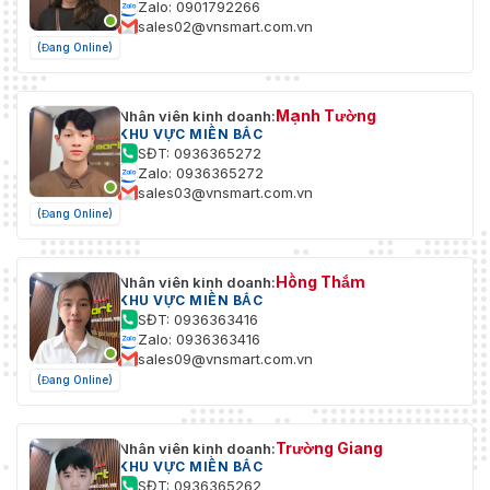
Zalo: 0901792266
sales02@vnsmart.com.vn
(Đang Online)
Mạnh Tường
Nhân viên kinh doanh:
KHU VỰC MIỀN BẮC
SĐT: 0936365272
Zalo: 0936365272
sales03@vnsmart.com.vn
(Đang Online)
Hồng Thắm
Nhân viên kinh doanh:
KHU VỰC MIỀN BẮC
SĐT: 0936363416
Zalo: 0936363416
sales09@vnsmart.com.vn
(Đang Online)
Trường Giang
Nhân viên kinh doanh:
KHU VỰC MIỀN BẮC
SĐT: 0936365262