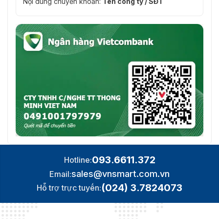
Nội dung chuyển khoản:
Tên công ty / SĐT
093.6611.372
Hotline:
sales@vnsmart.com.vn
Email:
(024) 3.7824073
Hỗ trợ trực tuyến: