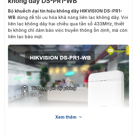
không dây DS-PR1-WB
Bộ khuếch đại tín hiệu không dây HIKVISION DS-PR1-
WB
dùng để tối ưu hóa khả năng liên lạc không dây. Với
liên lạc không dây hai chiều qua tần số 433MHz, thiết
bị không chỉ đảm bảo việc truyền thông ổn định, mà còn
liên lạc bảo mật.
Xem thêm
Giới thiệu về Bộ khuếch đại tín hiệu không dây DS-PR1-WB