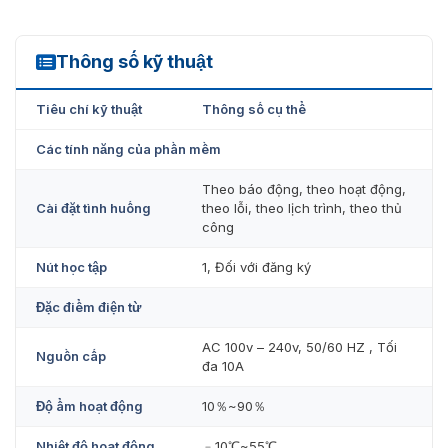
Chúng tôi cam kết cung cấp sản phẩm chất lượng cao
và dịch vụ mua hàng hấp dẫn. Sản phẩm được nhập
khẩu nguyên chiếc từ nhà sản xuất, đảm bảo chất lượng
Thông số kỹ thuật
và giá cả. Quý khách có nhu cầu mua sản phẩm vui lòng
DS-PSP1-WB
liên hệ qua
hotline 093.6611.372
để được tư vấn miễn
phí và nhận báo giá sớm nhất!!!
Tiêu chí kỹ thuật
Thông số cụ thể
Các tính năng của phần mềm
Theo báo động, theo hoạt động,
Cài đặt tình huống
theo lỗi, theo lịch trình, theo thủ
công
Nút học tập
1, Đối với đăng ký
Đặc điểm điện từ
AC 100v – 240v, 50/60 HZ , Tối
Nguồn cấp
đa 10A
Độ ẩm hoạt động
10％~90％
Nhiệt độ hoạt động
﹣10℃~55℃