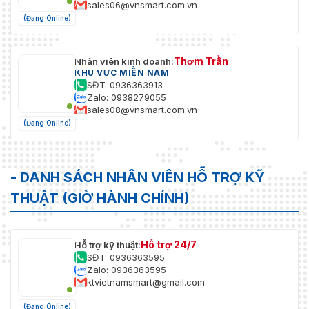
sales06@vnsmart.com.vn
(Đang Online)
Thơm Trần
Nhân viên kinh doanh:
KHU VỰC MIỀN NAM
SĐT: 0936363913
Zalo: 0938279055
sales08@vnsmart.com.vn
(Đang Online)
- DANH SÁCH NHÂN VIÊN HỖ TRỢ KỸ
THUẬT (GIỜ HÀNH CHÍNH)
Hỗ trợ 24/7
Hỗ trợ kỹ thuật:
SĐT: 0936363595
Zalo: 0936363595
ktvietnamsmart@gmail.com
(Đang Online)