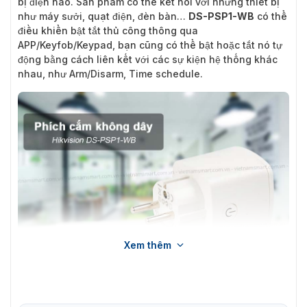
bị điện nào. Sản phẩm có thể kết nối với những thiết bị
như máy sưởi, quạt điện, đèn bàn…
DS-PSP1-WB
có thể
điều khiển bật tắt thủ công thông qua
APP/Keyfob/Keypad, bạn cũng có thể bật hoặc tắt nó tự
động bằng cách liên kết với các sự kiện hệ thống khác
nhau, như Arm/Disarm, Time schedule.
Xem thêm
Giới thiệu về Ổ cắm thông minh Hikvision DS-PSP1-WB