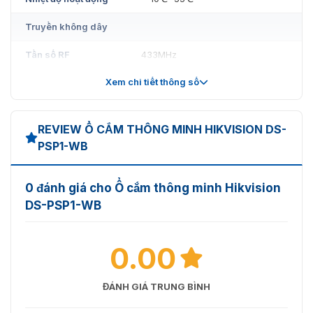
Truyền không dây
Tần số RF
433MHz
Xem chi tiết thông số
Phương pháp RF
Giao tiếp hai chiều
Điều chế RF
2GFSK
REVIEW Ổ CẮM THÔNG MINH HIKVISION DS-
Khoảng cách RF
800m
PSP1-WB
Bảo mật không dây
AES-128
0 đánh giá cho Ổ cắm thông minh Hikvision
Hiển thị
DS-PSP1-WB
Trạng thái đèn LED
1 (Xanh/Đỏ)
0.00
Tổng quan
Phương pháp cài
Cắm vào ổ cắm
ĐÁNH GIÁ TRUNG BÌNH
đặt