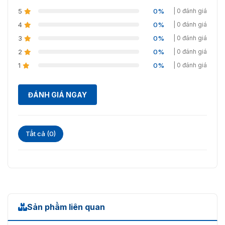
Kích thước
52*52*88mm
5
0%
| 0 đánh giá
(WxHxD)
4
0%
| 0 đánh giá
Chất liệu vỏ
Nhựa
3
0%
| 0 đánh giá
2
0%
| 0 đánh giá
Màu sắc
Trắng
1
0%
| 0 đánh giá
Cân nặng
85g
ĐÁNH GIÁ NGAY
Tất cả (0)
Sản phẩm liên quan