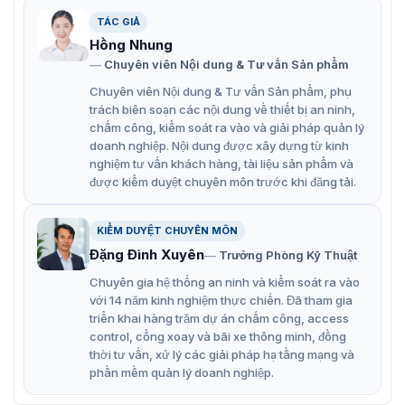
Đặc điểm chính phích cắm không dây
TÁC GIẢ
DS PSP1-WB
Hồng Nhung
Chuyên viên Nội dung & Tư vấn Sản phẩm
Hikvision DS-PSP1-WB
mang đến cho người dùng một
Chuyên viên Nội dung & Tư vấn Sản phẩm, phụ
ngôi nhà thông minh. Thiết bị sở hữu những đặc điểm
trách biên soạn các nội dung về thiết bị an ninh,
chính:
chấm công, kiểm soát ra vào và giải pháp quản lý
Giao tiếp không dây hai chiều 433MHz và mã hóa
doanh nghiệp. Nội dung được xây dựng từ kinh
AES-128
nghiệm tư vấn khách hàng, tài liệu sản phẩm và
được kiểm duyệt chuyên môn trước khi đăng tải.
Trang bị màn hình LED hiển thị trạng thái.
Vận hành tự động hóa, bật/tắt một nút từ
KIỂM DUYỆT CHUYÊN MÔN
APP/Keyfob/Keypad.
Đặng Đình Xuyên
Trưởng Phòng Kỹ Thuật
Đặt kịch bản theo các sự kiện khác nhau.
Chuyên gia hệ thống an ninh và kiểm soát ra vào
với 14 năm kinh nghiệm thực chiến. Đã tham gia
Thiết kế thân thiện, an toàn với người dùng.
triển khai hàng trăm dự án chấm công, access
Chế tạo từ chất liệu chất lượng cao, bền bỉ.
control, cổng xoay và bãi xe thông minh, đồng
thời tư vấn, xử lý các giải pháp hạ tầng mạng và
VietnamSmart
là địa chỉ phân phối chính hãng
phích
phần mềm quản lý doanh nghiệp.
cắm không dây Hikvision DS-PSP1-WB
trên toàn quốc.