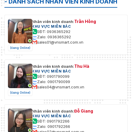
- DANH SÁCH NHÂN VIÊN KINH DOANH
Trần Hồng
Nhân viên kinh doanh:
KHU VỰC MIỀN BẮC
SĐT: 0936365292
Zalo: 0936365292
sales01@vnsmart.com.vn
(Đang Online)
Thu Hà
Nhân viên kinh doanh:
KHU VỰC MIỀN BẮC
SĐT: 0901790099
Zalo: 0901790099
sales04@vnsmart.com.vn
(Đang Online)
Đỗ Giang
Nhân viên kinh doanh:
KHU VỰC MIỀN BẮC
SĐT: 0901792266
Zalo: 0901792266
sales02@vnsmart.com.vn