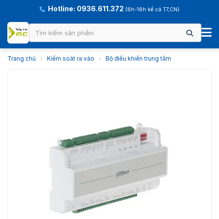
Hotline: 0936.611.372
(8h-18h kể cả T7,CN)
Trang chủ
›
Kiểm soát ra vào
›
Bộ điều khiển trung tâm