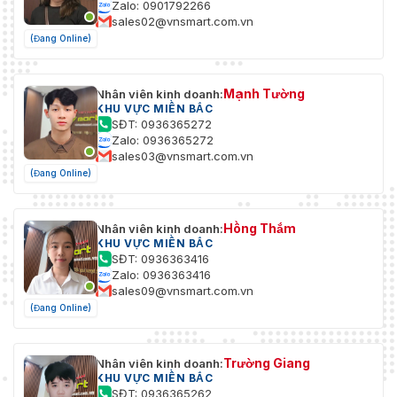
Zalo: 0901792266
sales02@vnsmart.com.vn
(Đang Online)
Mạnh Tường
Nhân viên kinh doanh:
KHU VỰC MIỀN BẮC
SĐT: 0936365272
Zalo: 0936365272
sales03@vnsmart.com.vn
(Đang Online)
Hồng Thắm
Nhân viên kinh doanh:
KHU VỰC MIỀN BẮC
SĐT: 0936363416
Zalo: 0936363416
sales09@vnsmart.com.vn
(Đang Online)
Trường Giang
Nhân viên kinh doanh:
KHU VỰC MIỀN BẮC
SĐT: 0936365262