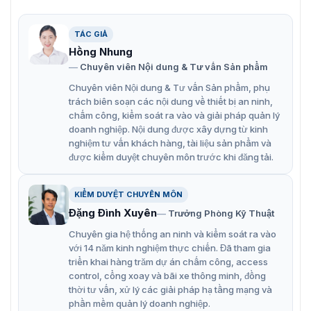
Bộ kiểm soát 4 cửa đơn Dahua DHI-ASC1204B-S hàng nhập
TÁC GIẢ
chính hãng, bảo hành 12 tháng
Hồng Nhung
Chuyên viên Nội dung & Tư vấn Sản phẩm
Đặc điểm nổi bật của bộ điều khiển
Chuyên viên Nội dung & Tư vấn Sản phẩm, phụ
kiểm soát DHI-ASC1204B-S
trách biên soạn các nội dung về thiết bị an ninh,
chấm công, kiểm soát ra vào và giải pháp quản lý
DHI-ASC1204B-S hỗ trợ cổng kết nối thiết bị đọc thẻ qua
doanh nghiệp. Nội dung được xây dựng từ kinh
4 cổng đầu đọc Wiegand hoặc RS-485, kết nối với phần
nghiệm tư vấn khách hàng, tài liệu sản phẩm và
mềm qua cổng TCP/IP. DHI-ASC1204B-S lưu trữ tới
được kiểm duyệt chuyên môn trước khi đăng tải.
100.000 thẻ cùng bộ nhớ đến 150.000 sự kiện kiểm soát
truy cập, phù hợp với nhiều mô hình quản lý lớn có
lượng người ra vào thường xuyên
KIỂM DUYỆT CHUYÊN MÔN
Đặng Đình Xuyên
Trưởng Phòng Kỹ Thuật
Chuyên gia hệ thống an ninh và kiểm soát ra vào
với 14 năm kinh nghiệm thực chiến. Đã tham gia
triển khai hàng trăm dự án chấm công, access
control, cổng xoay và bãi xe thông minh, đồng
thời tư vấn, xử lý các giải pháp hạ tầng mạng và
phần mềm quản lý doanh nghiệp.