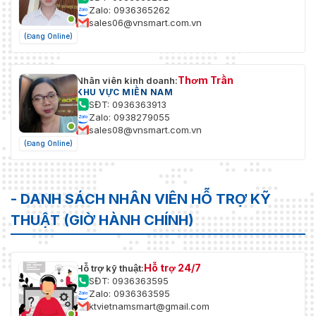
Zalo: 0936365262
sales06@vnsmart.com.vn
(Đang Online)
Thơm Trần
Nhân viên kinh doanh:
KHU VỰC MIỀN NAM
SĐT: 0936363913
Zalo: 0938279055
sales08@vnsmart.com.vn
(Đang Online)
- DANH SÁCH NHÂN VIÊN HỖ TRỢ KỸ
THUẬT (GIỜ HÀNH CHÍNH)
Hỗ trợ 24/7
Hỗ trợ kỹ thuật:
SĐT: 0936363595
Zalo: 0936363595
ktvietnamsmart@gmail.com