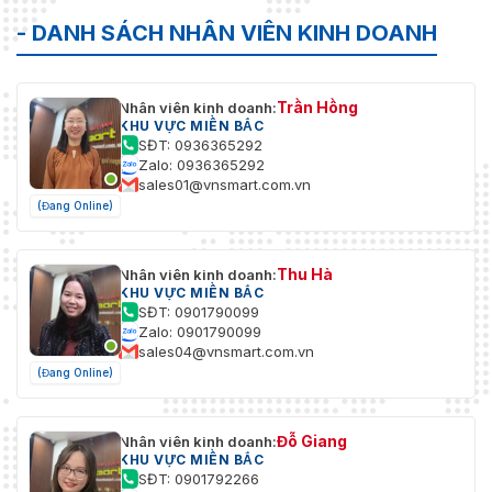
- DANH SÁCH NHÂN VIÊN KINH DOANH
Trần Hồng
Nhân viên kinh doanh:
KHU VỰC MIỀN BẮC
SĐT: 0936365292
Zalo: 0936365292
sales01@vnsmart.com.vn
(Đang Online)
Thu Hà
Nhân viên kinh doanh:
KHU VỰC MIỀN BẮC
SĐT: 0901790099
Zalo: 0901790099
sales04@vnsmart.com.vn
(Đang Online)
Đỗ Giang
Nhân viên kinh doanh:
KHU VỰC MIỀN BẮC
SĐT: 0901792266