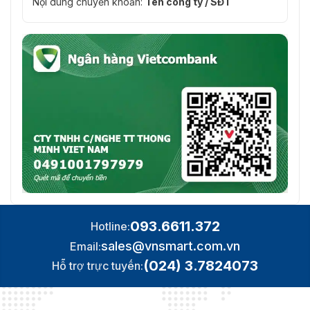
Nội dung chuyển khoản:
Tên công ty / SĐT
093.6611.372
Hotline:
sales@vnsmart.com.vn
Email:
(024) 3.7824073
Hỗ trợ trực tuyến: