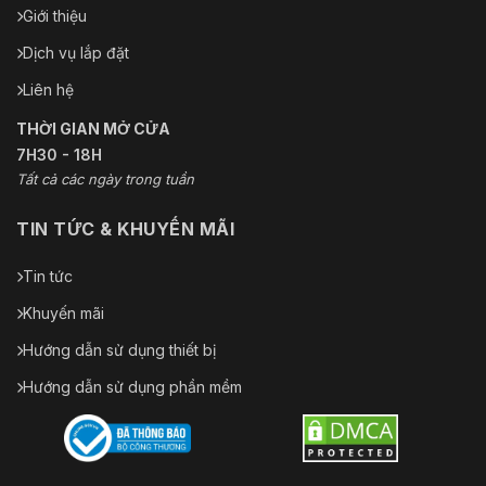
điện năng
Giới thiệu
(đèn chiếu sáng + đèn cảnh báo đỏ và xanh + l
Dịch vụ lắp đặt
Môi
trường
Liên hệ
Nhiệt độ
THỜI GIAN MỞ CỬA
–40 °C đến +70 °C (–40 °F đến +158 °F)
hoạt động
7H30 - 18H
Tất cả các ngày trong tuần
Độ ẩm
≤95%
hoạt động
TIN TỨC & KHUYẾN MÃI
Sự bảo vệ
IP66; Chống sét TVS 6000 V; bảo vệ chống xung
Tin tức
Kết cấu
Khuyến mãi
Kích
Hướng dẫn sử dụng thiết bị
325,3 mm × Φ202,0 mm (12,81" × Φ7,95")
thước sản
phẩm
Hướng dẫn sử dụng phần mềm
Trọng
4,6 kg (10,14 pound)
lượng tịnh