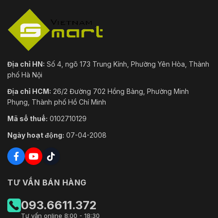
Trình
Chrome 41 và các phiên bản mới hơn
duyệt
Firefox 50 và các phiên bản mới hơn
Safari 10 và các phiên bản mới hơn
Phần
mềm
DSS;DMSS
quản lý
Địa chỉ HN:
Số 4, ngõ 173 Trung Kính, Phường Yên Hòa, Thành
phố Hà Nội
Khách
hàng di
iOS; Android
Địa chỉ HCM:
26/2 Đường 702 Hồng Bàng, Phường Minh
động
Phụng, Thành phố Hồ Chí Minh
Mã số thuế:
0102710129
Chứng
nhận
Ngày hoạt động:
07-04-2008
CE-EMC: EN 55032; EN 61000-3-3; EN 61000-3-2;
Chứng
CE-LVD: EN 62368-1
nhận
FCC: 47 CFR FCC Phần 15, Phần B, NSI C63.4
TƯ VẤN BÁN HÀNG
Cảng
093.6611.372
Đầu vào
1 kênh
âm thanh
Tư vấn online 8:00 - 18:30