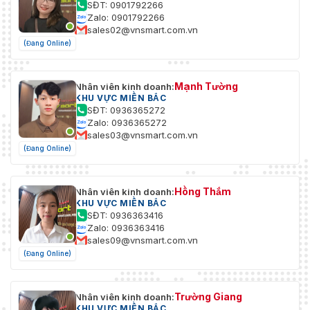
SĐT: 0901792266
Zalo: 0901792266
WDR
120 dB
sales02@vnsmart.com.vn
(Đang Online)
HLC
Đúng
Cân bằng
Mạnh Tường
Nhân viên kinh doanh:
Tự động; trong nhà; ngoài trời; theo dõi; thủ cô
trắng
KHU VỰC MIỀN BẮC
SĐT: 0936365272
Zalo: 0936365272
Kiểm soát
Xe hơi; thủ công
sales03@vnsmart.com.vn
tăng
(Đang Online)
Giảm
2DNR; 3D NR
tiếng ồn
Hồng Thắm
Nhân viên kinh doanh:
KHU VỰC MIỀN BẮC
Phát hiện
SĐT: 0936363416
chuyển
Đúng
Zalo: 0936363416
động
sales09@vnsmart.com.vn
(Đang Online)
Khu vực
quan tâm
Đúng
(RoI)
Trường Giang
Nhân viên kinh doanh:
KHU VỰC MIỀN BẮC