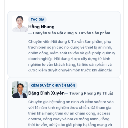
50/60fps@2M: Video mượt mà, ổn định.
Khoảng cách hồng ngoại lên tới 150m: Quan sát ban
TÁC GIẢ
đêm hiệu quả.
Hồng Nhung
Tự động theo dõi 3.0: Giám sát tự động đối tượng di
Chuyên viên Nội dung & Tư vấn Sản phẩm
chuyển.
Chuyên viên Nội dung & Tư vấn Sản phẩm, phụ
trách biên soạn các nội dung về thiết bị an ninh,
Bảo vệ chu vi: Phát hiện và cảnh báo xâm nhập.
chấm công, kiểm soát ra vào và giải pháp quản lý
Phát hiện khuôn mặt: Nhận diện và theo dõi các đối
doanh nghiệp. Nội dung được xây dựng từ kinh
tượng.
nghiệm tư vấn khách hàng, tài liệu sản phẩm và
được kiểm duyệt chuyên môn trước khi đăng tải.
SMD 4.0: Phân tích thông minh, giảm cảnh báo giả.
Đèn chiếu sáng màu và cảnh báo màu đỏ/xanh:
KIỂM DUYỆT CHUYÊN MÔN
Tăng cường an ninh.
Đặng Đình Xuyên
Trưởng Phòng Kỹ Thuật
Tiêu chuẩn IP66: Chống nước và bụi, phù hợp ngoài
Chuyên gia hệ thống an ninh và kiểm soát ra vào
trời.
với 14 năm kinh nghiệm thực chiến. Đã tham gia
triển khai hàng trăm dự án chấm công, access
PoE (802.3at): Cung cấp điện qua mạng, tiết kiệm chi
control, cổng xoay và bãi xe thông minh, đồng
phí lắp đặt.
thời tư vấn, xử lý các giải pháp hạ tầng mạng và