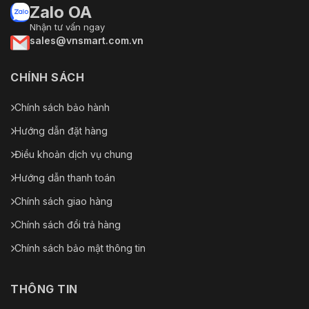
Zalo OA
Đầu ra âm
Nhận tư vấn ngay
1 kênh
thanh
sales@vnsmart.com.vn
Liên kết
Chụp; ghi âm; gửi email; cài đặt trước; tham qu
CHÍNH SÁCH
báo động
Sự kiện
Phát hiện chuyển động/phá hoại; phát hiện âm tha
Chính sách bảo hành
báo động
không gian bộ nhớ
Hướng dẫn đặt hàng
Báo động
2/1
Điều khoản dịch vụ chung
I/O
Hướng dẫn thanh toán
Vào/ra âm
1/1
thanh
Chính sách giao hàng
Chính sách đổi trả hàng
Quyền lực
Chính sách bảo mật thông tin
24 VDC/2,5 A ± 25% (bao gồm)
Nguồn
PoE+ (802.3at)
điện
THÔNG TIN
Cơ bản: 13 W
Tiêu thụ
Tối đa: 23 W