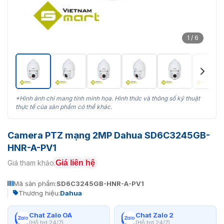
1 / 6
*Hình ảnh chỉ mang tính minh họa. Hình thức và thông số kỹ thuật
thực tế của sản phẩm có thể khác.
Camera PTZ mạng 2MP Dahua SD6C3245GB-
HNR-A-PV1
Giá liên hệ
Giá tham khảo:
Mã sản phẩm:
SD6C3245GB-HNR-A-PV1
Thương hiệu:
Dahua
Chat Zalo OA
Chat Zalo 2
(Hỗ trợ 24/7)
(Hỗ trợ 24/7)