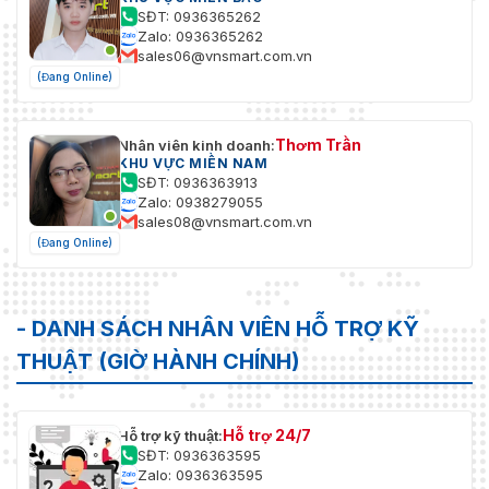
Ổn định
Điện tử (EIS)
SĐT: 0936365262
hình ảnh
Zalo: 0936365262
sales06@vnsmart.com.vn
Làm mờ
Điện tử
(Đang Online)
sương
Thu
Thơm Trần
Nhân viên kinh doanh:
phóng kỹ
16×
KHU VỰC MIỀN NAM
thuật số
SĐT: 0936363913
Zalo: 0938279055
Xoay hình
sales08@vnsmart.com.vn
180°
ảnh
(Đang Online)
Che giấu
sự riêng
Có thể thiết lập tối đa 24 vùng, với tối đa 8 v
tư
- DANH SÁCH NHÂN VIÊN HỖ TRỢ KỸ
THUẬT (GIỜ HÀNH CHÍNH)
Tỷ lệ S/N
≥55dB
Âm thanh
Hỗ trợ 24/7
Hỗ trợ kỹ thuật:
Nén âm
SĐT: 0936363595
PCM; G.711a; G.711Mu; G.726; MPEG2-Lớp 2; G72
Zalo: 0936363595
thanh