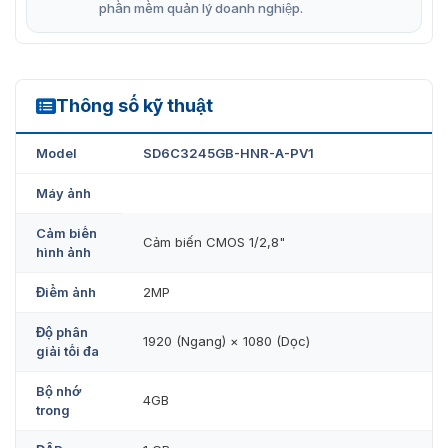
phần mềm quản lý doanh nghiệp.
Thông số kỹ thuật
SD6C3245GB-HNR-A-PV1
Model
SD6C3245GB-HNR-A-PV1
Máy ảnh
Cảm biến
Cảm biến CMOS 1/2,8"
hình ảnh
Điểm ảnh
2MP
Độ phân
1920 (Ngang) × 1080 (Dọc)
giải tối đa
Bộ nhớ
4GB
trong