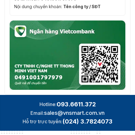
Tự động
Đúng
Nội dung chuyển khoản:
Tên công ty / SĐT
theo dõi
SMD
SMD 4.0
cây
Sử dụng thuật toán học sâu và làm việc với các 
acupick
tìm kiếm qua các video trực tiếp và được ghi lại 
Tự động
Nó kích hoạt quy tắc IVS khi phát hiện mục tiêu v
tuần tra
Răn đe
chủ động
Cảnh báo
Đèn cảnh báo màu đỏ và xanh. Có thể cấu hình đ
nhẹ
093.6611.372
Hotline:
Cảnh báo
Báo động âm thanh tùy chỉnh
âm thanh
sales@vnsmart.com.vn
Email:
(024) 3.7824073
Hỗ trợ trực tuyến:
Băng hình
H.264H; H.264B; H.265+ thông minh; H.264; H.2
Nén Video