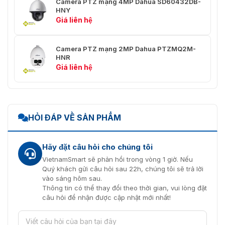
Camera PTZ mạng 4MP Dahua SD60432DB-
thủ công
HNY
Giá liên hệ
Tốc độ cài
Pan: 240°/giây
đặt trước
Nghiêng: 120°/giây
Camera PTZ mạng 2MP Dahua PTZMQ2M-
Cài đặt
300
HNR
trước
Giá liên hệ
Chuyến
8 (tối đa 32 cài đặt trước cho mỗi chuyến tham 
du lịch
Mẫu
5
HỎI ĐÁP VỀ SẢN PHẨM
Quét
5
Hãy đặt câu hỏi cho chúng tôi
Bộ nhớ tắt
Đúng
VietnamSmart sẽ phản hồi trong vòng 1 giờ. Nếu
nguồn
Quý khách gửi câu hỏi sau 22h, chúng tôi sẽ trả lời
vào sáng hôm sau.
Chuyển
Thông tin có thể thay đổi theo thời gian, vui lòng đặt
động
Mẫu;Cài đặt trước;Quét;Tour
câu hỏi để nhận được cập nhật mới nhất!
nhàn rỗi
Trí thông