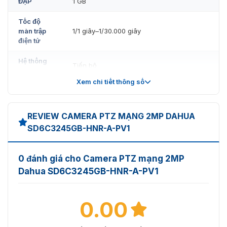
ĐẬP
1 GB
Tốc độ
màn trập
1/1 giây–1/30.000 giây
điện tử
Hệ thống
Tiến bộ
quét
Xem chi tiết thông số
Màu sắc: 0,005 lux@F1.6
Độ sáng
Đen trắng: 0,0005 lux@F1.6
tối thiểu
0 lux(Bật đèn IR)
REVIEW CAMERA PTZ MẠNG 2MP DAHUA
SD6C3245GB-HNR-A-PV1
Khoảng
cách
50 m (164,04 ft) (ánh sáng trắng)
chiếu
150 m (492,13 ft) (IR)
0 đánh giá cho Camera PTZ mạng 2MP
sáng
Dahua SD6C3245GB-HNR-A-PV1
Điều
khiển
bật/tắt đèn
Zoom Prio; Thủ công; Smart IR; Tắt
0.00
chiếu
sáng