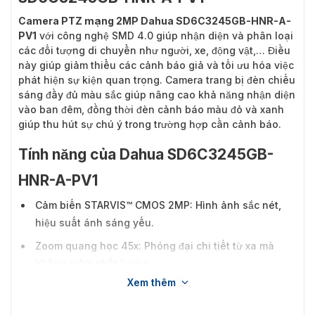
Camera PTZ mạng 2MP Dahua SD6C3245GB-HNR-A-
PV1
với công nghệ SMD 4.0 giúp nhận diện và phân loại
các đối tượng di chuyển như người, xe, động vật,… Điều
này giúp giảm thiểu các cảnh báo giả và tối ưu hóa việc
phát hiện sự kiện quan trọng. Camera trang bị đèn chiếu
sáng đầy đủ màu sắc giúp nâng cao khả năng nhận diện
vào ban đêm, đồng thời đèn cảnh báo màu đỏ và xanh
giúp thu hút sự chú ý trong trường hợp cần cảnh báo.
Tính năng của Dahua SD6C3245GB-
HNR-A-PV1
Cảm biến STARVIS™ CMOS 2MP: Hình ảnh sắc nét,
hiệu suất ánh sáng yếu.
Zoom quang học 45x: Phóng đại chi tiết từ xa mà
không giảm chất lượng.
Xem thêm
Công nghệ Starlight: Giám sát ban đêm với hình ảnh
màu sắc rõ nét.