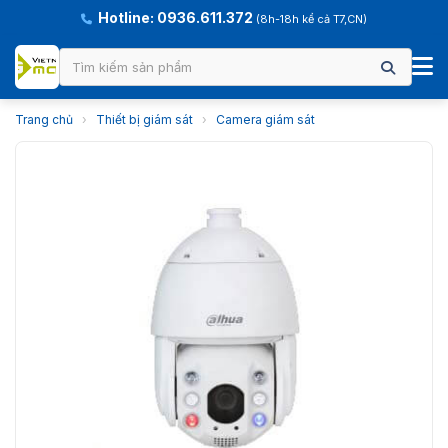
Hotline: 0936.611.372
(8h-18h kể cả T7,CN)
Trang chủ
›
Thiết bị giám sát
›
Camera giám sát