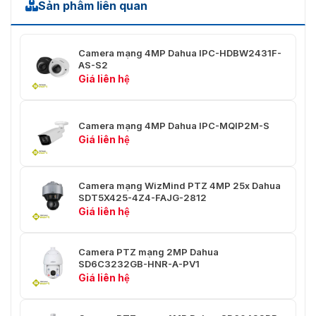
Sản phẩm liên quan
Khoảng
cách lấy
0,1 m–1 m (0,33 ft–3,28 ft)
nét gần
Camera mạng 4MP Dahua IPC-HDBW2431F-
AS-S2
Kiểm soát
Giá liên hệ
Xe hơi; thủ công
mống mắt
Phát hiện
Camera mạng 4MP Dahua IPC-MQIP2M-S
Giá liên hệ
Khoảng
cách DORI
2.451,7 m (8.043,64 ft)
Camera mạng WizMind PTZ 4MP 25x Dahua
SDT5X425-4Z4-FAJG-2812
Giá liên hệ
PTZ
Pan: 0° đến 360° vô tận
Phạm vi
Camera PTZ mạng 2MP Dahua
SD6C3232GB-HNR-A-PV1
Tilt: –20° đến +90°, tự động lật 180°
Pan/Tilt
Giá liên hệ
Tốc độ
Pan: 0°/giây–240°/giây
điều khiển
Nghiêng: 0°/giây–120°/giây